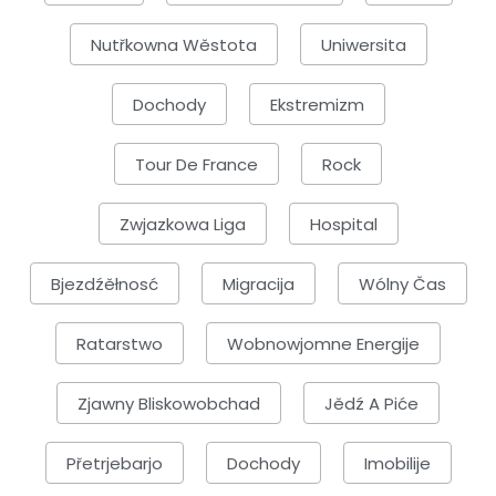
Nutřkowna Wěstota
Uniwersita
Dochody
Ekstremizm
Tour De France
Rock
Zwjazkowa Liga
Hospital
Bjezdźěłnosć
Migracija
Wólny Čas
Ratarstwo
Wobnowjomne Energije
Zjawny Bliskowobchad
Jědź A Piće
Přetrjebarjo
Dochody
Imobilije