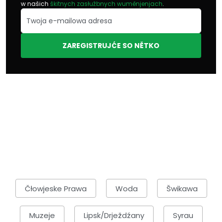
w našich
škitnych zasłužbnych wuměnjenjach
.
ZAREGISTRUJĆE SO NĚTKO
Čłowjeske Prawa
Woda
Šwikawa
Muzeje
Lipsk/Drježdźany
Syrau