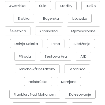
Awstriska
Šula
Kredity
Ludźo
Erotika
Bayerska
Litawska
Železnica
Kriminalita
Mjezynarodne
Delnja Sakska
Pirna
Slědźenje
Přiroda
Testowa Hra
AfD
Mnichow/Drježdźany
Lětanišćo
Halsbrücke
Kamjenc
Frankfurt Nad Mohanom
Kolesowanje