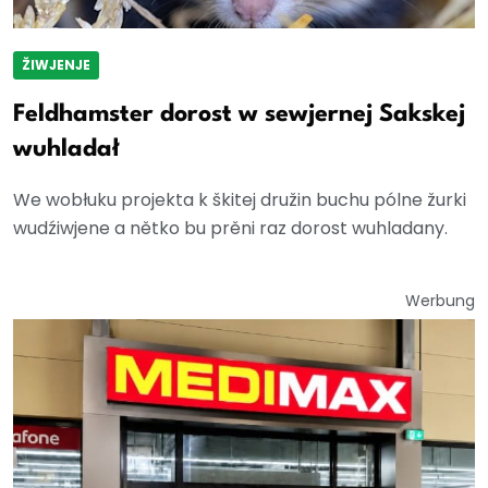
ŽIWJENJE
Feldhamster dorost w sewjernej Sakskej
wuhladał
We wobłuku projekta k škitej družin buchu pólne žurki
wudźiwjene a nětko bu prěni raz dorost wuhladany.
Werbung