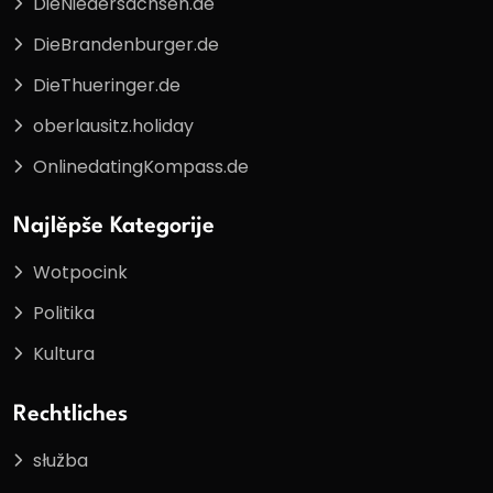
DieNiedersachsen.de
DieBrandenburger.de
DieThueringer.de
oberlausitz.holiday
OnlinedatingKompass.de
Najlěpše Kategorije
Wotpocink
Politika
Kultura
Rechtliches
słužba