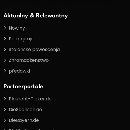
Aktualny & Relewantny
Nowiny
Podprijimje
Stelanske powěsćenja
Zhromadźenstwo
předawki
Partnerportale
Blaulicht-Ticker.de
DieSachsen.de
DieBayern.de