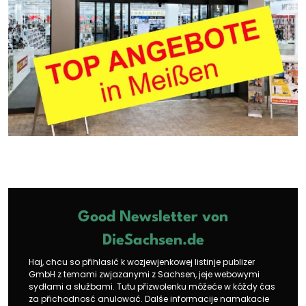
Good Newsletter von
DieSachsen.de
Haj, chcu so přihlasić k wozjewjenkowej listinje publizer
GmbH z temami zwjazanymi z Sachsen, jeje webowymi
sydłami a słužbami. Tutu přizwolenku móžeće w kóždy čas
za přichodnosć anulować. Dalše informacije namakacie