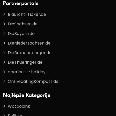
Partnerportale
Blaulicht-Ticker.de
DieSachsen.de
DieBayern.de
DieNiedersachsen.de
DieBrandenburger.de
DieThueringer.de
oberlausitz.holiday
OnlinedatingKompass.de
Najlěpše Kategorije
Wotpocink
Politika