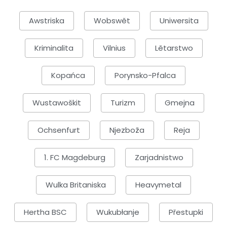
Awstriska
Wobswět
Uniwersita
Kriminalita
Vilnius
Lětarstwo
Kopańca
Porynsko-Pfalca
Wustawoškit
Turizm
Gmejna
Ochsenfurt
Njezboža
Reja
1. FC Magdeburg
Zarjadnistwo
Wulka Britaniska
Heavymetal
Hertha BSC
Wukubłanje
Přestupki