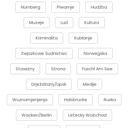
Nürnberg
Piwarnje
Hudźba
Muzeje
Lud
Kultura
Kriminalita
Kubłanje
Zwjazkowe Sudnistwo
Norwegska
Stawizny
Strona
Fuschl Am See
Drježdźany/Lipsk
Medije
Wuznamjenjenja
Halsbrücke
Ruska
Wacken/Berlin
Letecky Wobchad