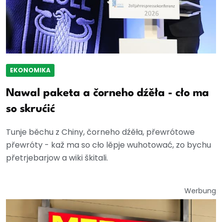
EKONOMIKA
Nawal paketa a čorneho dźěła - cło ma
so skrućić
Tunje běchu z Chiny, čorneho dźěła, přewrótowe
přewróty - kaž ma so cło lěpje wuhotować, zo bychu
přetrjebarjow a wiki škitali.
Werbung