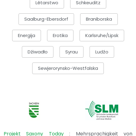
Lětarstwo
Schkeuditz
Saalburg-Ebersdorf
Braniborska
Energija
Erotika
Karlsruhe/Lipsk
Dźiwadło
Syrau
Ludźo
Sewjerorynsko-Westfalska
Projekt Saxony Today
: Mehrsprachigkeit von