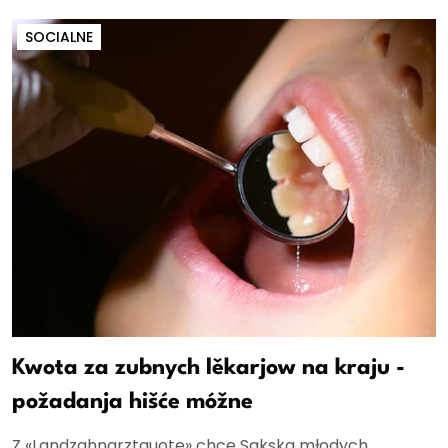
SOCIALNE
Kwota za zubnych lěkarjow na kraju -
požadanja hišće móžne
Z «Landzahnarztquote» chce Sakska młodych