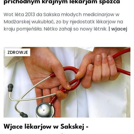
přichodnym krajnym lěkarjam spožča
Wot lěta 2013 da Sakska młodych medicinarjow w
Madźarskej wukubłać, zo by njedostatk lěkarjow na
kraju pomjeńšiła. Nětko zahaji so nowy lětnik.
|
wjacej
ZDROWJE
Wjace lěkarjow w Sakskej -