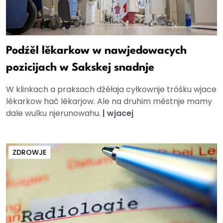
Podźěl lěkarkow w nawjedowacych
pozicijach w Sakskej snadnje
W klinkach a praksach dźěłaja cyłkownje tróšku wjace
lěkarkow hač lěkarjow. Ale na druhim městnje mamy
dale wulku njerunowahu.
|
wjacej
ZDROWJE