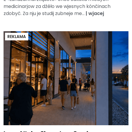
medicinarjow za dźěło we wjesnych kónčinach
zdobyć. Za nju je studij zubneje me...
|
wjacej
REKLAMA