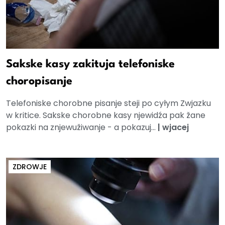
Sakske kasy zakituja telefoniske
choropisanje
Telefoniske chorobne pisanje steji po cyłym Zwjazku
w kritice. Sakske chorobne kasy njewidźa pak žane
pokazki na znjewužiwanje - a pokazuj...
|
wjacej
ZDROWJE