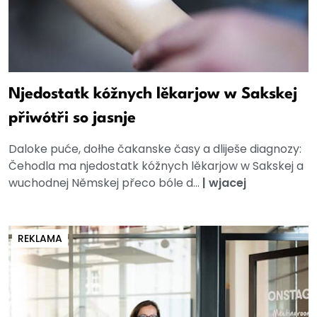
Njedostatk kóžnych lěkarjow w Sakskej
přiwótři so jasnje
Daloke puće, dołhe čakanske časy a dliješe diagnozy:
Čehodla ma njedostatk kóžnych lěkarjow w Sakskej a
wuchodnej Němskej přeco bóle d...
|
wjacej
REKLAMA