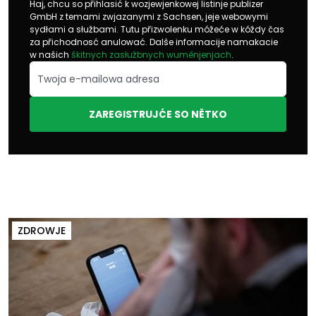
Haj, chcu so přihlasić k wozjewjenkowej listinje publizer
GmbH z temami zwjazanymi z Sachsen, jeje webowymi
sydłami a słužbami. Tutu přizwolenku móžeće w kóždy čas
za přichodnosć anulować. Dalše informacije namakacie
w našich
škitnych zasłužbnych wuměnjenjach
.
ZAREGISTRUJĆE SO NĚTKO
ZDROWJE