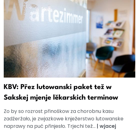
KBV: Přez lutowanski paket tež w
Sakskej mjenje lěkarskich terminow
Zo by so rozrost přinoškow za chorobnu kasu
zadźeržało, je zwjazkowe knježerstwo lutowanske
naprawy na puć přinjesło. Trjechi tež...
|
wjacej