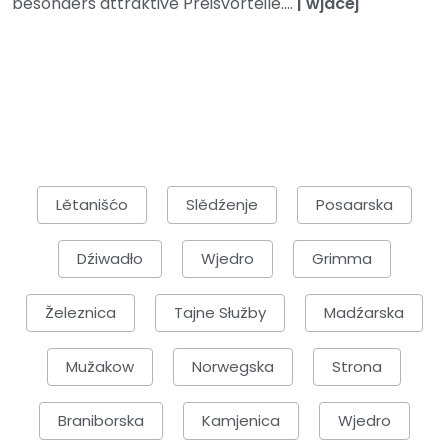
besonders attraktive Preisvorteile....
|
wjacej
Lětanišćo
Slědźenje
Posaarska
Dźiwadło
Wjedro
Grimma
Železnica
Tajne Słužby
Madźarska
Mužakow
Norwegska
Strona
Braniborska
Kamjenica
Wjedro