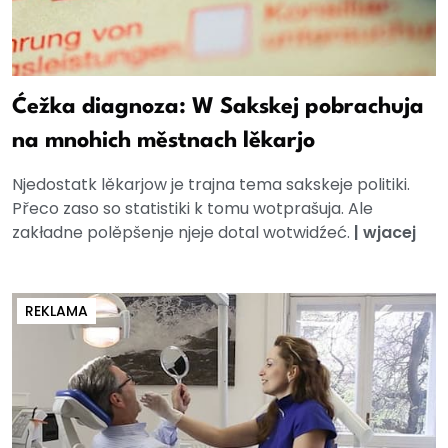
Ćežka diagnoza: W Sakskej pobrachuja
na mnohich městnach lěkarjo
Njedostatk lěkarjow je trajna tema sakskeje politiki.
Přeco zaso so statistiki k tomu wotprašuja. Ale
zakładne polěpšenje njeje dotal wotwidźeć.
|
wjacej
REKLAMA