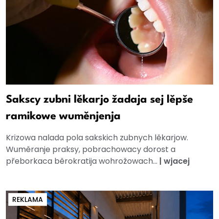
Sakscy zubni lěkarjo žadaja sej lěpše
ramikowe wuměnjenja
Krizowa nalada pola sakskich zubnych lěkarjow.
Wuměranje praksy, pobrachowacy dorost a
přeborkaca běrokratija wohrožowach...
|
wjacej
REKLAMA