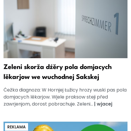
Zeleni skorža dźěry pola domjacych
lěkarjow we wuchodnej Sakskej
Ćežka diagnoza: W Hornjej Łužicy hrozy wuski pas pola
domjacych lěkarjow. Wjele praksow steji před
zawrjenjom, dorost pobrachuje. Zeleni...
|
wjacej
REKLAMA