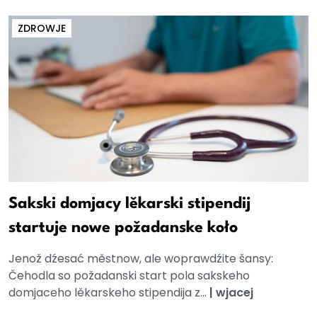
ZDROWJE
Sakski domjacy lěkarski stipendij
startuje nowe požadanske koło
Jenož dźesać městnow, ale woprawdźite šansy:
Čehodla so požadanski start pola sakskeho
domjaceho lěkarskeho stipendija z...
|
wjacej