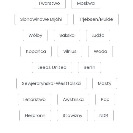
Twarstwo
Moskwa
Słonowinowe Brjóhi
Trjebsen/Mulde
Wólby
Sakska
Ludźo
Kopańca
Vilnius
Woda
Leeds United
Berlin
Sewjerorynsko-Westfalska
Mosty
Lětarstwo
Awstriska
Pop
Heilbronn
Stawizny
NDR