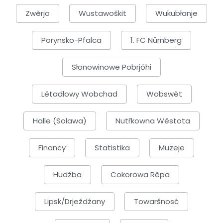
Zwěrjo
Wustawoškit
Wukubłanje
Porynsko-Pfalca
1. FC Nürnberg
Słonowinowe Pobrjóhi
Lětadłowy Wobchad
Wobswět
Halle (Solawa)
Nutřkowna Wěstota
Financy
Statistika
Muzeje
Hudźba
Cokorowa Rěpa
Lipsk/Drježdźany
Towaršnosć