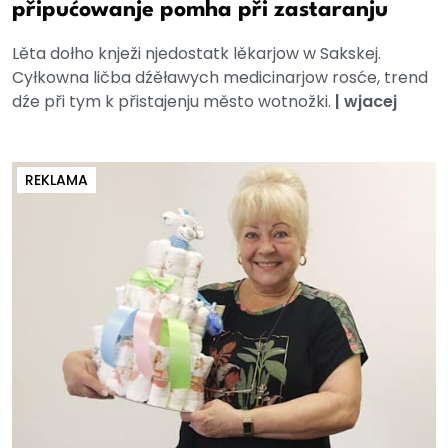
připućowanje pomha při zastaranju
Lěta dołho knježi njedostatk lěkarjow w Sakskej.
Cyłkowna ličba dźěławych medicinarjow rosće, trend
dźe při tym k přistajenju město wotnožki.
|
wjacej
REKLAMA