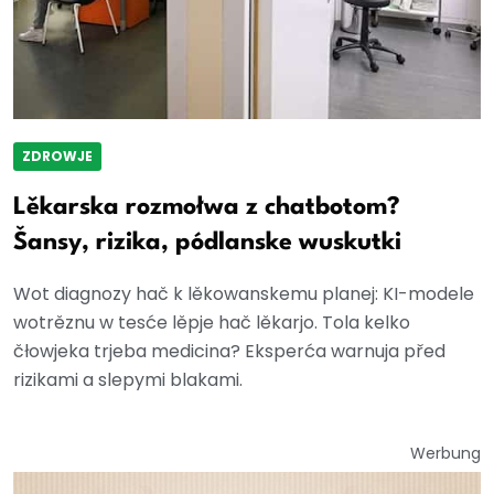
ZDROWJE
Lěkarska rozmołwa z chatbotom?
Šansy, rizika, pódlanske wuskutki
Wot diagnozy hač k lěkowanskemu planej: KI-modele
wotrěznu w tesće lěpje hač lěkarjo. Tola kelko
čłowjeka trjeba medicina? Eksperća warnuja před
rizikami a slepymi blakami.
Werbung