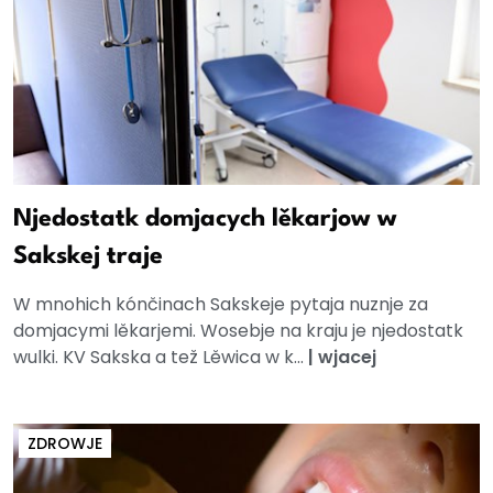
Njedostatk domjacych lěkarjow w
Sakskej traje
W mnohich kónčinach Sakskeje pytaja nuznje za
domjacymi lěkarjemi. Wosebje na kraju je njedostatk
wulki. KV Sakska a tež Lěwica w k...
|
wjacej
ZDROWJE