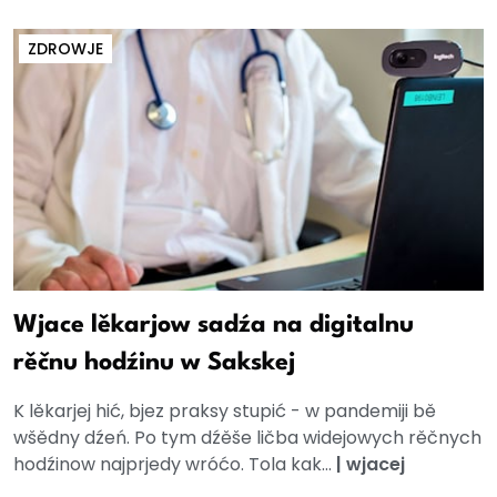
ZDROWJE
Wjace lěkarjow sadźa na digitalnu
rěčnu hodźinu w Sakskej
K lěkarjej hić, bjez praksy stupić - w pandemiji bě
wšědny dźeń. Po tym dźěše ličba widejowych rěčnych
hodźinow najprjedy wróćo. Tola kak...
|
wjacej