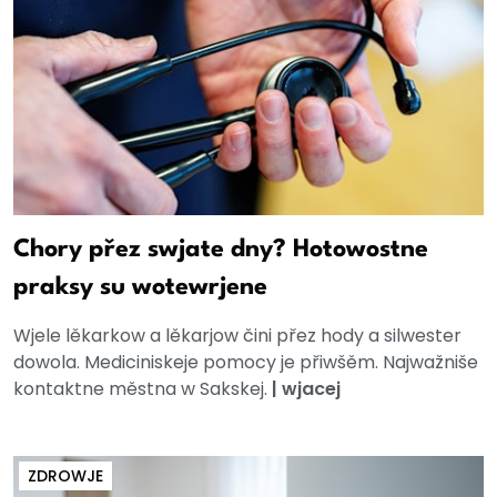
Chory přez swjate dny? Hotowostne
praksy su wotewrjene
Wjele lěkarkow a lěkarjow čini přez hody a silwester
dowola. Mediciniskeje pomocy je přiwšěm. Najwažniše
kontaktne městna w Sakskej.
|
wjacej
ZDROWJE