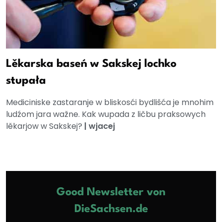
Lěkarska baseń w Sakskej lochko
stupała
Mediciniske zastaranje w bliskosći bydlišća je mnohim
ludźom jara wažne. Kak wupada z ličbu praksowych
lěkarjow w Sakskej?
|
wjacej
Good Newsletter von
DieSachsen.de