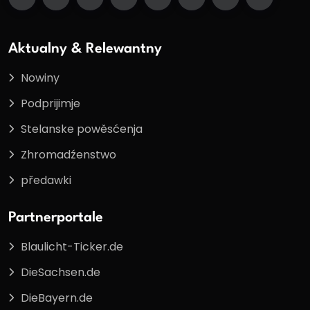
Aktualny & Relewantny
Nowiny
Podprijimje
Stelanske powěsćenja
Zhromadźenstwo
předawki
Partnerportale
Blaulicht-Ticker.de
DieSachsen.de
DieBayern.de