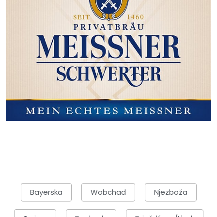
Bayerska
Wobchad
Njezboža