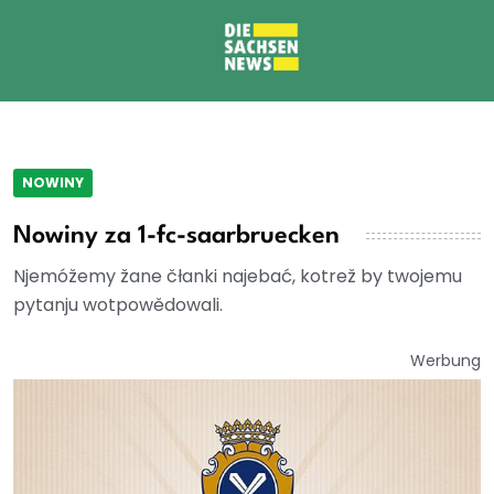
NOWINY
Nowiny za 1-fc-saarbruecken
Njemóžemy žane čłanki najebać, kotrež by twojemu
pytanju wotpowědowali.
Werbung