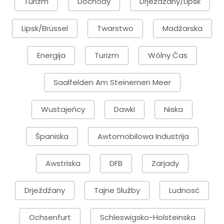
Turizm
Dochody
Drježdźany/Lipsk
Lipsk/Brüssel
Twarstwo
Madźarska
Energija
Turizm
Wólny Čas
Saalfelden Am Steinernen Meer
Wustajeńcy
Dawki
Niska
Španiska
Awtomobilowa Industrija
Awstriska
DFB
Zarjady
Drježdźany
Tajne Słužby
Ludnosć
Ochsenfurt
Schleswigsko-Holsteinska