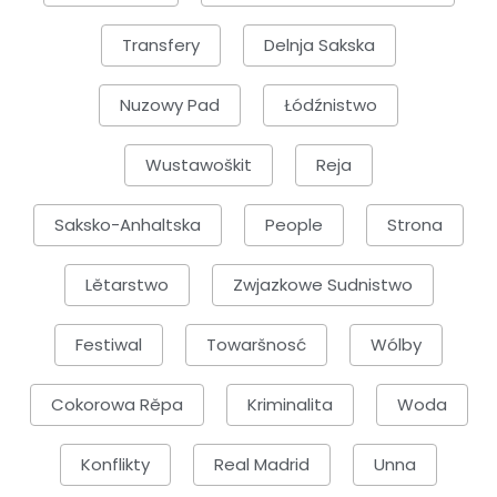
Transfery
Delnja Sakska
Nuzowy Pad
Łódźnistwo
Wustawoškit
Reja
Saksko-Anhaltska
People
Strona
Lětarstwo
Zwjazkowe Sudnistwo
Festiwal
Towaršnosć
Wólby
Cokorowa Rěpa
Kriminalita
Woda
Konflikty
Real Madrid
Unna