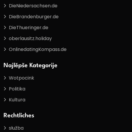
DieNiedersachsen.de
DieBrandenburger.de
DieThueringer.de
oberlausitz.holiday
OnlinedatingKompass.de
Najlěpše Kategorije
Wotpocink
Politika
Kultura
Rechtliches
słužba