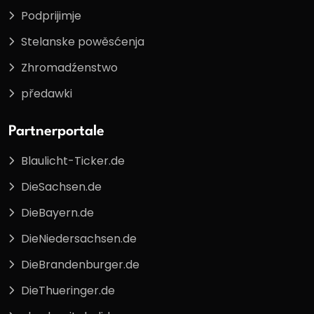
Podprijimje
Stelanske powěsćenja
Zhromadźenstwo
předawki
Partnerportale
Blaulicht-Ticker.de
DieSachsen.de
DieBayern.de
DieNiedersachsen.de
DieBrandenburger.de
DieThueringer.de