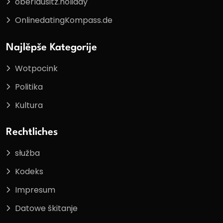
oberlausitz.holiday
OnlinedatingKompass.de
Najlěpše Kategorije
Wotpocink
Politika
Kultura
Rechtliches
słužba
Kodeks
Impresum
Datowe škitanje