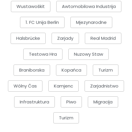
Wustawoškit
Awtomobilowa Industrija
1. FC Unija Berlin
Mjezynarodne
Halsbrücke
Zarjady
Real Madrid
Testowa Hra
Nuzowy Staw
Braniborska
Kopańca
Turizm
Wólny Čas
Kamjenc
Zarjadnistwo
Infrastruktura
Piwo
Migracija
Turizm