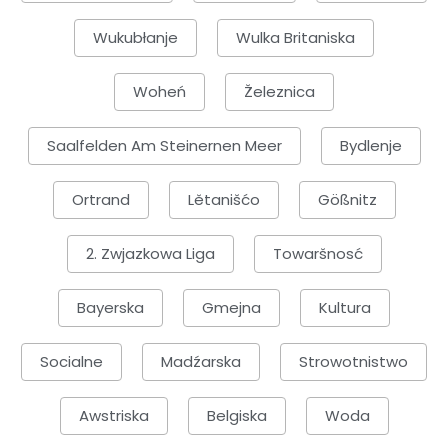
Wukubłanje
Wulka Britaniska
Woheń
Železnica
Saalfelden Am Steinernen Meer
Bydlenje
Ortrand
Lětanišćo
Gößnitz
2. Zwjazkowa Liga
Towaršnosć
Bayerska
Gmejna
Kultura
Socialne
Madźarska
Strowotnistwo
Awstriska
Belgiska
Woda