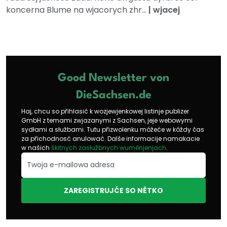
koncerna Blume na wjacorych zhr...
|
wjacej
Good Newsletter von
DieSachsen.de
Haj, chcu so přihlasić k wozjewjenkowej listinje publizer
GmbH z temami zwjazanymi z Sachsen, jeje webowymi
sydłami a słužbami. Tutu přizwolenku móžeće w kóždy čas
za přichodnosć anulować. Dalše informacije namakacie
w našich
škitnych zasłužbnych wuměnjenjach
.
ZAREGISTRUJĆE SO NĚTKO