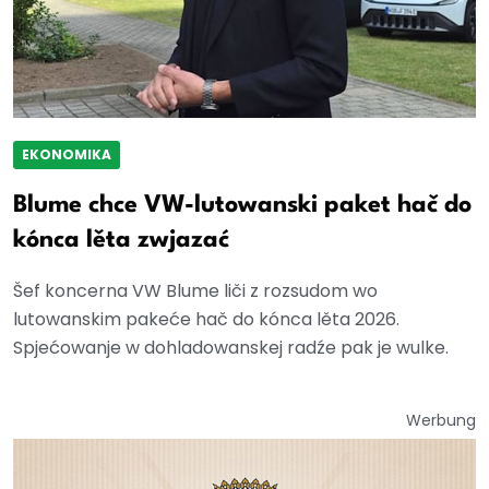
EKONOMIKA
Blume chce VW-lutowanski paket hač do
kónca lěta zwjazać
Šef koncerna VW Blume liči z rozsudom wo
lutowanskim pakeće hač do kónca lěta 2026.
Spjećowanje w dohladowanskej radźe pak je wulke.
Werbung