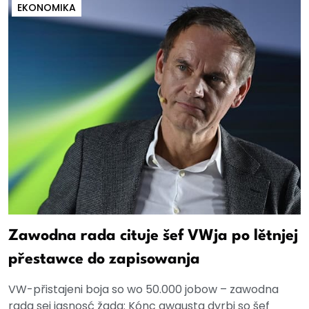
EKONOMIKA
Zawodna rada cituje šef VWja po lětnjej
přestawce do zapisowanja
VW-přistajeni boja so wo 50.000 jobow – zawodna
rada sej jasnosć žada: Kónc awgusta dyrbi so šef