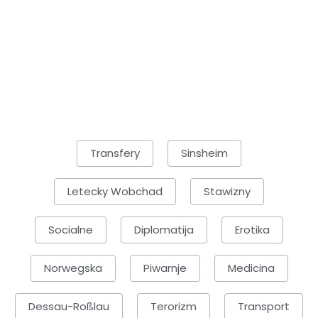
Transfery
Sinsheim
Letecky Wobchad
Stawizny
Socialne
Diplomatija
Erotika
Norwegska
Piwarnje
Medicina
Dessau-Roßlau
Terorizm
Transport