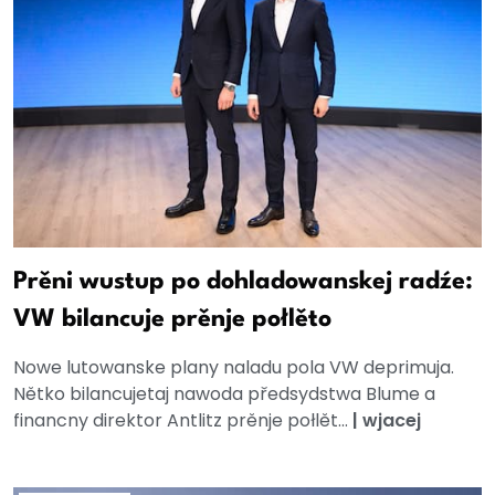
Prěni wustup po dohladowanskej radźe:
VW bilancuje prěnje połlěto
Nowe lutowanske plany naladu pola VW deprimuja.
Nětko bilancujetaj nawoda předsydstwa Blume a
financny direktor Antlitz prěnje połlět...
|
wjacej