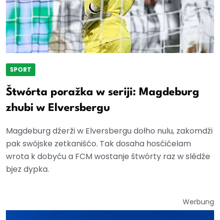
SPORT
Štwórta poražka w seriji: Magdeburg
zhubi w Elversbergu
Magdeburg dźerži w Elversbergu dołho nulu, zakomdźi
pak swójske zetkanišćo. Tak dosaha hosćićelam
wrota k dobyću a FCM wostanje štwórty raz w slědźe
bjez dypka.
Werbung