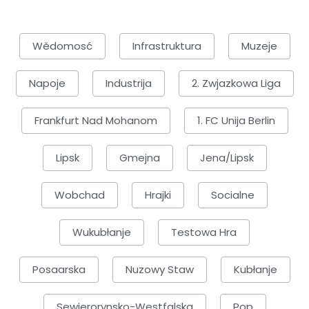
Wědomosć
Infrastruktura
Muzeje
Napoje
Industrija
2. Zwjazkowa Liga
Frankfurt Nad Mohanom
1. FC Unija Berlin
Lipsk
Gmejna
Jena/Lipsk
Wobchad
Hrajki
Socialne
Wukubłanje
Testowa Hra
Posaarska
Nuzowy Staw
Kubłanje
Sewjerorynsko-Westfalska
Pop