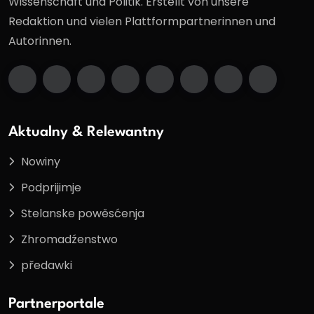
Wissenschaft und Politik. Erstellt von unsere
Redaktion und vielen Plattformpartnerinnen und
Autorinnen.
Aktualny & Relewantny
Nowiny
Podprijimje
Stelanske powěsćenja
Zhromadźenstwo
předawki
Partnerportale