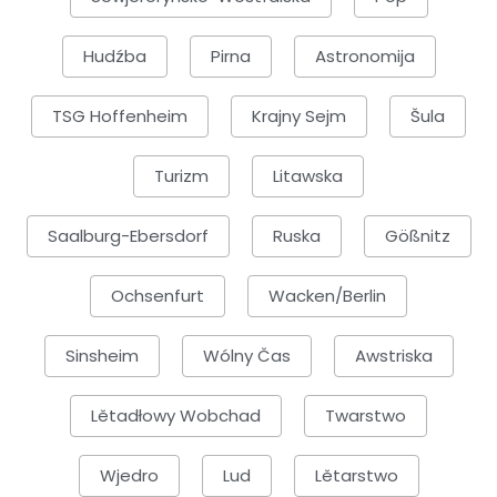
Hudźba
Pirna
Astronomija
TSG Hoffenheim
Krajny Sejm
Šula
Turizm
Litawska
Saalburg-Ebersdorf
Ruska
Gößnitz
Ochsenfurt
Wacken/Berlin
Sinsheim
Wólny Čas
Awstriska
Lětadłowy Wobchad
Twarstwo
Wjedro
Lud
Lětarstwo