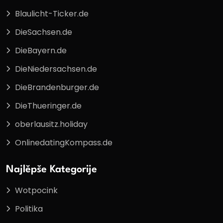
Blaulicht-Ticker.de
DieSachsen.de
DieBayern.de
DieNiedersachsen.de
DieBrandenburger.de
DieThueringer.de
oberlausitz.holiday
OnlinedatingKompass.de
Najlěpše Kategorije
Wotpocink
Politika