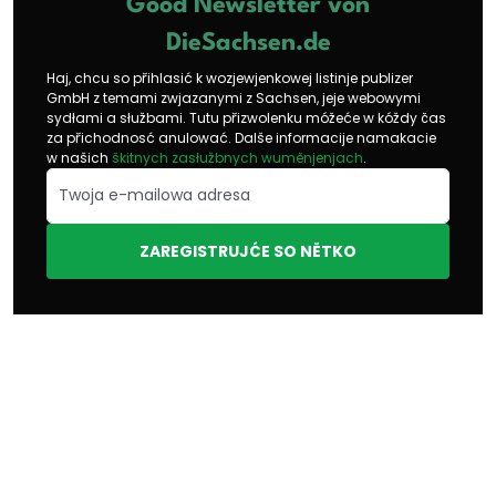
Good Newsletter von
DieSachsen.de
Haj, chcu so přihlasić k wozjewjenkowej listinje publizer
GmbH z temami zwjazanymi z Sachsen, jeje webowymi
sydłami a słužbami. Tutu přizwolenku móžeće w kóždy čas
za přichodnosć anulować. Dalše informacije namakacie
w našich
škitnych zasłužbnych wuměnjenjach
.
ZAREGISTRUJĆE SO NĚTKO