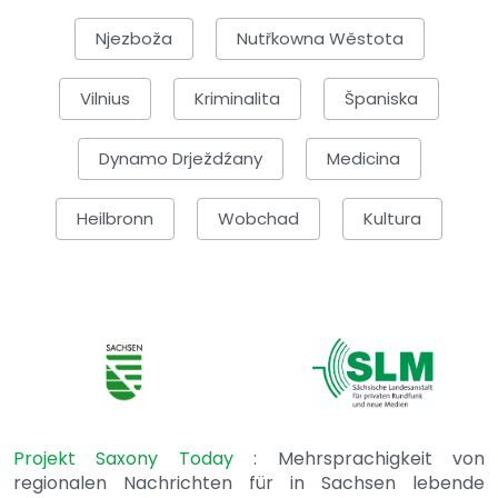
Njezboža
Nutřkowna Wěstota
Vilnius
Kriminalita
Španiska
Dynamo Drježdźany
Medicina
Heilbronn
Wobchad
Kultura
Projekt Saxony Today
: Mehrsprachigkeit von
regionalen Nachrichten für in Sachsen lebende