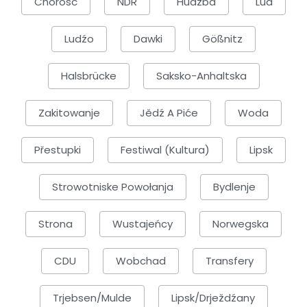
Chorosć
NDR
Hudźba
Lud
Ludźo
Dawki
Gößnitz
Halsbrücke
Saksko-Anhaltska
Zakitowanje
Jědź A Piće
Woda
Přestupki
Festiwal (kultura)
Lipsk
Strowotniske Powołanja
Bydlenje
Strona
Wustajeńcy
Norwegska
CDU
Wobchad
Transfery
Trjebsen/Mulde
Lipsk/Drježdźany