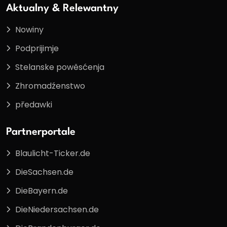
Aktualny & Relewantny
Nowiny
Podprijimje
Stelanske powěsćenja
Zhromadźenstwo
předawki
Partnerportale
Blaulicht-Ticker.de
DieSachsen.de
DieBayern.de
DieNiedersachsen.de