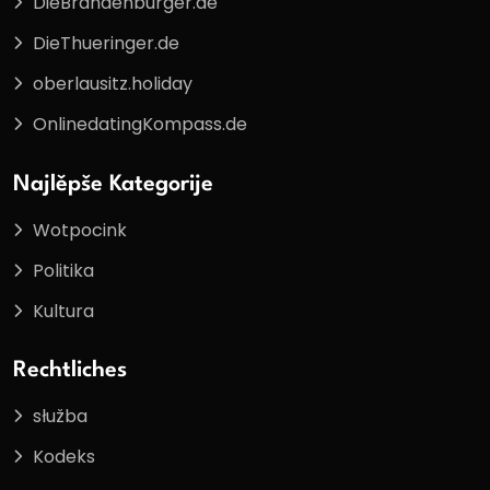
DieBrandenburger.de
DieThueringer.de
oberlausitz.holiday
OnlinedatingKompass.de
Najlěpše Kategorije
Wotpocink
Politika
Kultura
Rechtliches
słužba
Kodeks