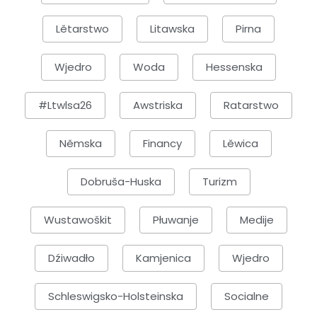
Lětarstwo
Litawska
Pirna
Wjedro
Woda
Hessenska
#ltwlsa26
Awstriska
Ratarstwo
Němska
Financy
Lěwica
Dobruša-Huska
Turizm
Wustawoškit
Płuwanje
Medije
Dźiwadło
Kamjenica
Wjedro
Schleswigsko-Holsteinska
Socialne