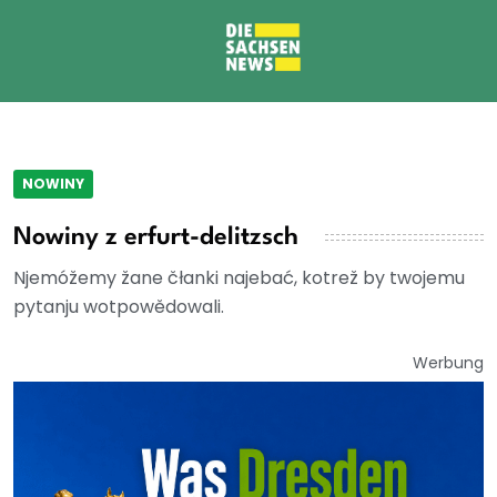
NOWINY
Nowiny z erfurt-delitzsch
Njemóžemy žane čłanki najebać, kotrež by twojemu
pytanju wotpowědowali.
Werbung