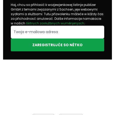
Haj, chcu so přihlasić k wozjewjenkowej listinje publizer
GmbH z temami zwjazanymi z Sachsen, jeje webowymi
sydłami a słužbami. Tutu přizwolenku móžeće w kóždy čas
za přichodnosć anulować. Dalše informacije namakacie
w našich
škitnych zasłužbnych wuměnjenjach
.
ZAREGISTRUJĆE SO NĚTKO