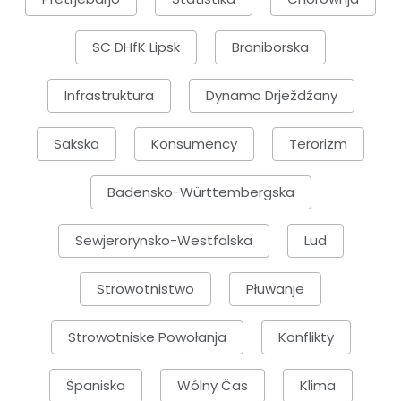
SC DHfK Lipsk
Braniborska
Infrastruktura
Dynamo Drježdźany
Sakska
Konsumency
Terorizm
Badensko-Württembergska
Sewjerorynsko-Westfalska
Lud
Strowotnistwo
Płuwanje
Strowotniske Powołanja
Konflikty
Španiska
Wólny Čas
Klima