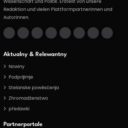
Wissenschaft und Politik. Erstellt von unsere
Redaktion und vielen Plattformpartnerinnen und
Autorinnen.
Aktualny & Relewantny
Nowiny
Podprijimje
Stelanske powěsćenja
Zhromadźenstwo
předawki
Partnerportale