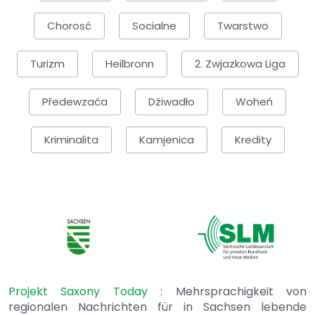
Chorosć
Socialne
Twarstwo
Turizm
Heilbronn
2. Zwjazkowa Liga
Předewzaća
Dźiwadło
Woheń
Kriminalita
Kamjenica
Kredity
Projekt Saxony Today
: Mehrsprachigkeit von
regionalen Nachrichten für in Sachsen lebende