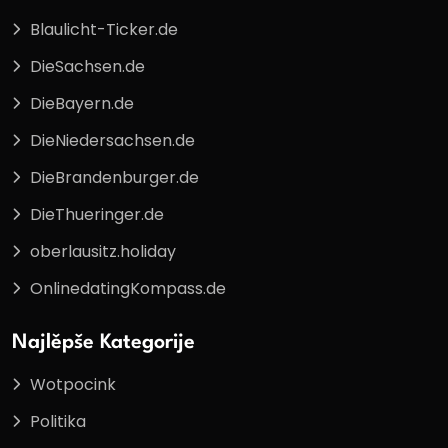
Blaulicht-Ticker.de
DieSachsen.de
DieBayern.de
DieNiedersachsen.de
DieBrandenburger.de
DieThueringer.de
oberlausitz.holiday
OnlinedatingKompass.de
Najlěpše Kategorije
Wotpocink
Politika