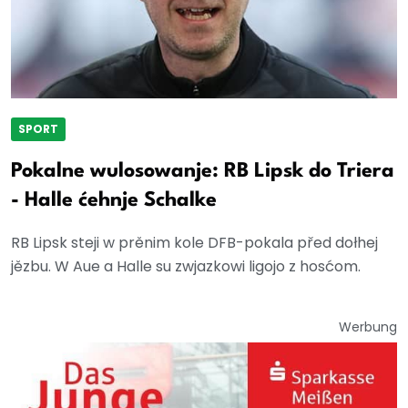
SPORT
Pokalne wulosowanje: RB Lipsk do Triera
- Halle ćehnje Schalke
RB Lipsk steji w prěnim kole DFB-pokala před dołhej
jězbu. W Aue a Halle su zwjazkowi ligojo z hosćom.
Werbung