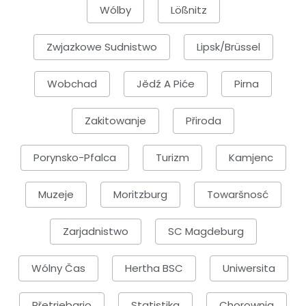
Wólby
Lößnitz
Zwjazkowe Sudnistwo
Lipsk/Brüssel
Wobchad
Jědź A Piće
Pirna
Zakitowanje
Přiroda
Porynsko-Pfalca
Turizm
Kamjenc
Muzeje
Moritzburg
Towaršnosć
Zarjadnistwo
SC Magdeburg
Wólny Čas
Hertha BSC
Uniwersita
Přetrjebarjo
Statistika
Chorownja