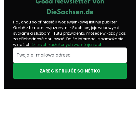
Good Newsletter von
DieSachsen.de
Haj, chcu so přihlasić k wozjewjenkowej listinje publizer
GmbH z temami zwjazanymi z Sachsen, jeje webowymi
sydłami a słužbami. Tutu přizwolenku móžeće w kóždy čas
za přichodnosć anulować. Dalše informacije namakacie
w našich
škitnych zasłužbnych wuměnjenjach
.
ZAREGISTRUJĆE SO NĚTKO