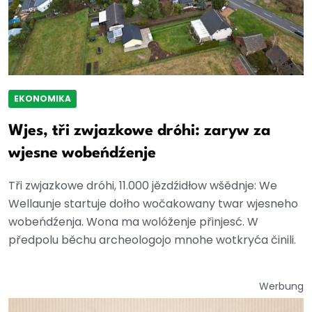
EKONOMIKA
Wjes, tři zwjazkowe dróhi: zaryw za
wjesne wobeńdźenje
Tři zwjazkowe dróhi, 11.000 jězdźidłow wšědnje: We
Wellaunje startuje dołho wočakowany twar wjesneho
wobeńdźenja. Wona ma wolóženje přinjesć. W
předpolu běchu archeologojo mnohe wotkryća činili.
Werbung