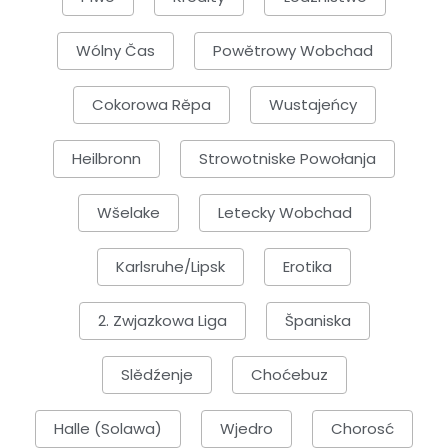
Wólny Čas
Powětrowy Wobchad
Cokorowa Rěpa
Wustajeńcy
Heilbronn
Strowotniske Powołanja
Wšelake
Letecky Wobchad
Karlsruhe/Lipsk
Erotika
2. Zwjazkowa Liga
Španiska
Slědźenje
Choćebuz
Halle (Solawa)
Wjedro
Chorosć