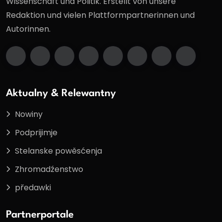
Wissenschaft und Politik. Erstellt von unsere
Redaktion und vielen Plattformpartnerinnen und
Autorinnen.
Aktualny & Relewantny
Nowiny
Podprijimje
Stelanske powěsćenja
Zhromadźenstwo
předawki
Partnerportale