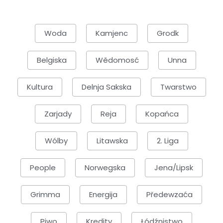
Woda
Kamjenc
Grodk
Belgiska
Wědomosć
Unna
Kultura
Delnja Sakska
Twarstwo
Zarjady
Reja
Kopańca
Wólby
Litawska
2. Liga
People
Norwegska
Jena/Lipsk
Grimma
Energija
Předewzaća
Piwo
Kredity
Łódźnistwo