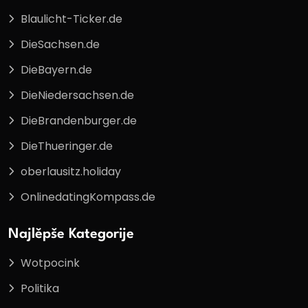
Blaulicht-Ticker.de
DieSachsen.de
DieBayern.de
DieNiedersachsen.de
DieBrandenburger.de
DieThueringer.de
oberlausitz.holiday
OnlinedatingKompass.de
Najlěpše Kategorije
Wotpocink
Politika