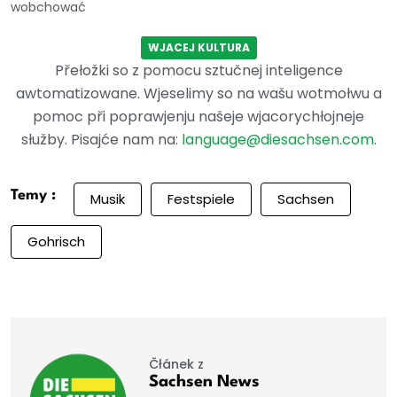
wobchować
WJACEJ KULTURA
Přełožki so z pomocu sztučnej inteligence
awtomatizowane. Wjeselimy so na wašu wotmołwu a
pomoc při poprawjenju našeje wjacorychłojneje
słužby. Pisajće nam na:
language@diesachsen.com
.
Temy :
Musik
Festspiele
Sachsen
Gohrisch
Čłánek z
Sachsen News