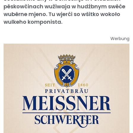
pěskowčinach wužiwaja w hudźbnym swěće
wuběrne mjeno. Tu wjerći so wšitko wokoło
wulkeho komponista.
Werbung