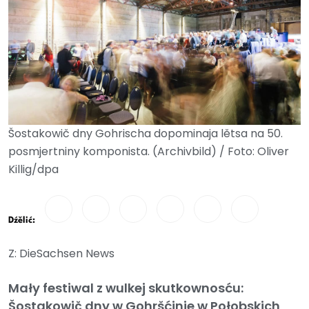
Šostakowič dny Gohrischa dopominaja lětsa na 50.
posmjertniny komponista. (Archivbild) / Foto: Oliver
Killig/dpa
Dźělić:
Z: DieSachsen News
Mały festiwal z wulkej skutkownosću:
Šostakowič dny w Gohršćinje w Połobskich