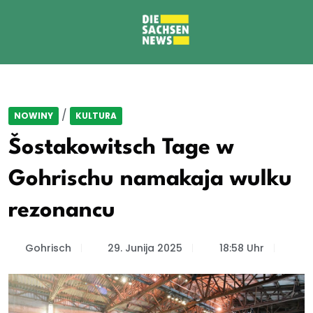
/
NOWINY
KULTURA
Šostakowitsch Tage w
Gohrischu namakaja wulku
rezonancu
Gohrisch
29. Junija 2025
18:58 Uhr