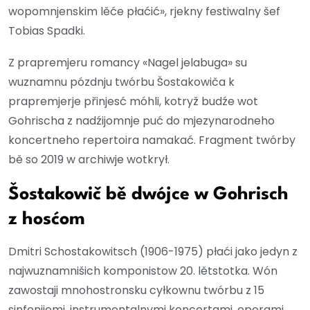
wopomnjenskim lěće płaćić», rjekny festiwalny šef
Tobias Spadki.
Z prapremjeru romancy «Nagel jelabuga» su
wuznamnu pózdnju twórbu Šostakowiča k
prapremjerje přinjesć móhli, kotryž budźe wot
Gohrischa z nadźijomnje puć do mjezynarodneho
koncertneho repertoira namakać. Fragment twórby
bě so 2019 w archiwje wotkrył.
Šostakowič bě dwójce w Gohrisch
z hosćom
Dmitri Schostakowitsch (1906-1975) płaći jako jedyn z
najwuznamnišich komponistow 20. lětstotka. Wón
zawostaji mnohostronsku cyłkownu twórbu z 15
sinfonijemi, instrumentalnymi koncertami, operami,