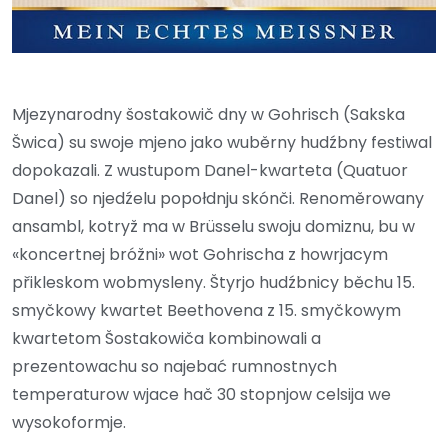
Mjezynarodny šostakowič dny w Gohrisch (Sakska
Šwica) su swoje mjeno jako wuběrny hudźbny festiwal
dopokazali. Z wustupom Danel-kwarteta (Quatuor
Danel) so njedźelu popołdnju skónči. Renoměrowany
ansambl, kotryž ma w Brüsselu swoju domiznu, bu w
«koncertnej bróžni» wot Gohrischa z howrjacym
přikleskom wobmysleny. Štyrjo hudźbnicy běchu 15.
smyčkowy kwartet Beethovena z 15. smyčkowym
kwartetom Šostakowiča kombinowali a
prezentowachu so najebać rumnostnych
temperaturow wjace hač 30 stopnjow celsija we
wysokoformje.