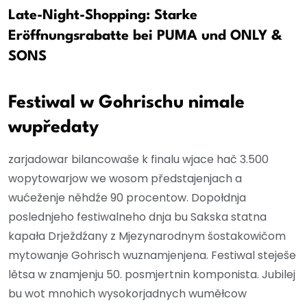
Late-Night-Shopping: Starke
Eröffnungsrabatte bei PUMA und ONLY &
SONS
Festiwal w Gohrischu nimale
wupředaty
zarjadowar bilancowaše k finalu wjace hač 3.500
wopytowarjow we wosom předstajenjach a
wućeženje něhdźe 90 procentow. Dopołdnja
poslednjeho festiwalneho dnja bu Sakska statna
kapała Drježdźany z Mjezynarodnym šostakowičom
mytowanje Gohrisch wuznamjenjena. Festiwal steješe
lětsa w znamjenju 50. posmjertnin komponista. Jubilej
bu wot mnohich wysokorjadnych wuměłcow