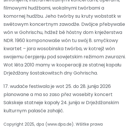
filmowymi hudźbami, wokalnymi twórbami a
komornej hudźbu. Jeho twórby su kruty wobstatk w
swětowym koncertnym zawodźe. Dwójce přebywaše
wón w Gohrischu, hdźež bě hóstny dom knježerstwa
NDR. 1960 komponowaše wón tu swój 8. smyčkowy
kwartet – jara wosobinska twórba, w kotrejž wón
swojemu ćerpjenju pod sowjetskim režimom zwurazni.
Wot lěta 2010 mamy w kooperaciji ze statnej kapału
Drježdźany šostakowitsch dny Gohrischa.
17. wudaće festiwala je wot 25. do 28. junija 2026
planowane a ma so zaso přez wosebity koncert
Sakskeje statneje kapały 24. junija w Drježdźanskim
kulturnym palasće zahajić.
Copyright 2025, dpa (www.dpa.de). Wšitke prawa