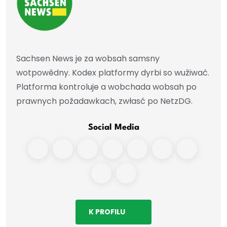
Sachsen News je za wobsah samsny
wotpowědny. Kodex platformy dyrbi so wužiwać.
Platforma kontroluje a wobchada wobsah po
prawnych požadawkach, zwłasć po NetzDG.
Social Media
K PROFILU