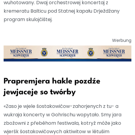
wuhotowany. Dwaj orchestrowej koncertaj z
kremeratu Balticu pod Statnej kapału Drježdźany
program skulojćištej.
Werbung
Prapremjera hakle pozdźe
jewjaceje so twórby
«Zaso je wjele šostakowičow-zahorjenych z tu- a
wukraja koncerty w Gohrischu wopytało. Smy jara
zbožowni z přeběhom festiwala, kotryž móže jako
wjeršk šostakowičowych aktiwitow w lětušim