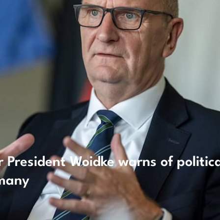
 President Woidke warns of politic
rmany