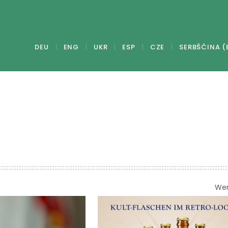
DEU
ENG
UKR
ESP
CZE
SERBŠĆINA (
We