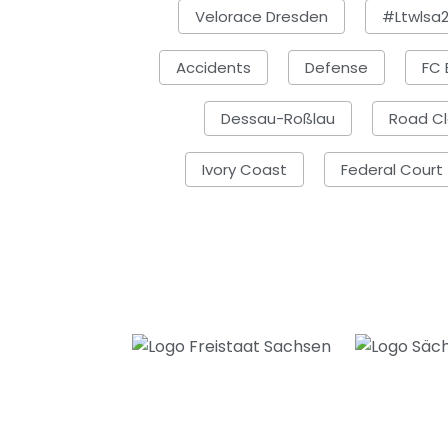
Velorace Dresden
#ltwlsa
Accidents
Defense
FC 
Dessau-Roßlau
Road Cl
Ivory Coast
Federal Court