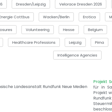
26
Dresden/Leipzig
Velorace Dresden 2026
Energie Cottbus
Wacken/Berlin
Erotica
M
osures
Volunteering
Hesse
Belgium
Healthcare Professions
Leipzig
Pirna
Intelligence Agencies
Projekt 
für in S
Projekt w
Rundfunk
Steuerm
beschlos