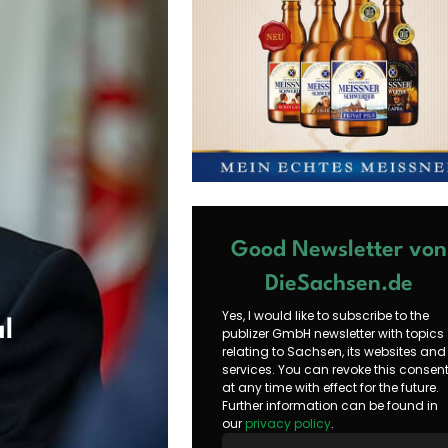
Good Newsletter von
DieSachsen.de
Yes, I would like to subscribe to the
al
publizer GmbH newsletter with topics
relating to Sachsen, its websites and
services. You can revoke this consen
at any time with effect for the future.
Further information can be found in
our
privacy policy
.