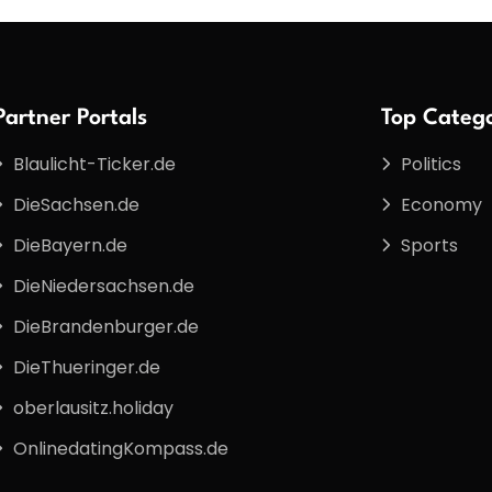
Partner Portals
Top Catego
Blaulicht-Ticker.de
Politics
DieSachsen.de
Economy
DieBayern.de
Sports
DieNiedersachsen.de
DieBrandenburger.de
DieThueringer.de
oberlausitz.holiday
OnlinedatingKompass.de