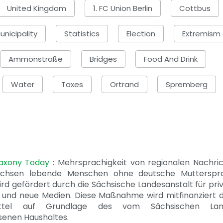
United Kingdom
1. FC Union Berlin
Cottbus
unicipality
Statistics
Election
Extremism
Ammonstraße
Bridges
Food And Drink
Water
Taxes
Ortrand
Spremberg
Saxony Today
: Mehrsprachigkeit von regionalen Nachri
achsen lebende Menschen ohne deutsche Mutterspr
ird gefördert durch die Sächsische Landesanstalt für pri
 und neue Medien. Diese Maßnahme wird mitfinanziert 
ittel auf Grundlage des vom Sächsischen Lan
senen Haushaltes.