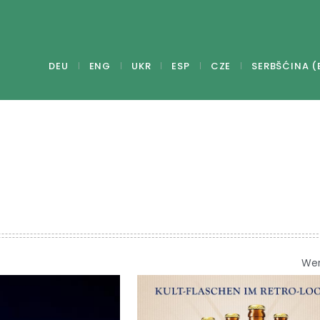
DEU
ENG
UKR
ESP
CZE
SERBŠĆINA (
We