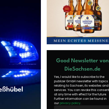
Good Newsletter von
DieSachsen.de
Yes, I would like to subscribe to the
publizer GmbH newsletter with topics
relating to Sachsen, its websites and
ießhübel
services. You can revoke this consen
at any time with effect for the future.
Further information can be found in
our
privacy policy
.