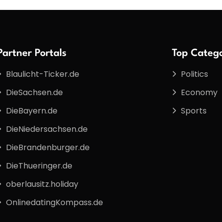
Partner Portals
Top Catego
Blaulicht-Ticker.de
Politics
DieSachsen.de
Economy
DieBayern.de
Sports
DieNiedersachsen.de
DieBrandenburger.de
DieThueringer.de
oberlausitz.holiday
OnlinedatingKompass.de