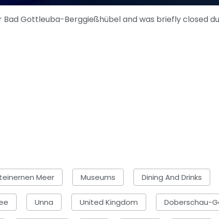
near Bad Gottleuba-Berggießhübel and was briefly closed 
teinernen Meer
Museums
Dining And Drinks
See
Unna
United Kingdom
Doberschau-G