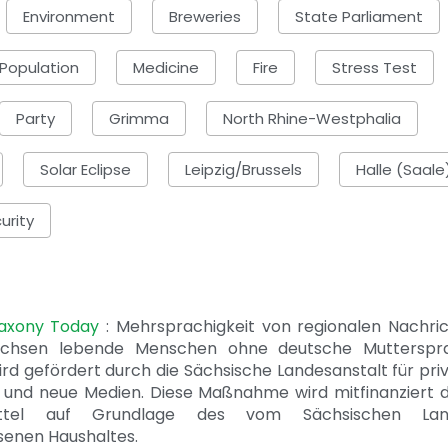
Environment
Breweries
State Parliament
Population
Medicine
Fire
Stress Test
Party
Grimma
North Rhine-Westphalia
Solar Eclipse
Leipzig/Brussels
Halle (Saale
urity
Saxony Today
: Mehrsprachigkeit von regionalen Nachri
achsen lebende Menschen ohne deutsche Mutterspr
ird gefördert durch die Sächsische Landesanstalt für pri
 und neue Medien. Diese Maßnahme wird mitfinanziert 
ittel auf Grundlage des vom Sächsischen Lan
senen Haushaltes.