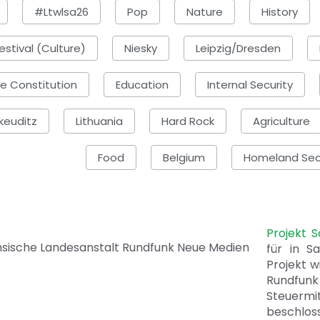
#ltwlsa26
Pop
Nature
History
estival (Culture)
Niesky
Leipzig/Dresden
he Constitution
Education
Internal Security
keuditz
Lithuania
Hard Rock
Agriculture
Food
Belgium
Homeland Sec
Projekt 
für in S
Projekt w
Rundfunk
Steuerm
beschlos