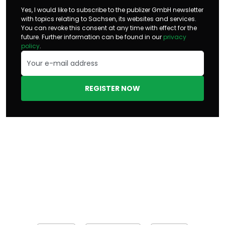
Yes, I would like to subscribe to the publizer GmbH newsletter
with topics relating to Sachsen, its websites and services.
You can revoke this consent at any time with effect for the
future. Further information can be found in our
privacy
policy
.
REGISTER NOW