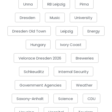
Unna
RB Leipzig
Pirna
Dresden
Music
University
Dresden Old Town
Leipzig
Energy
Hungary
Ivory Coast
Velorace Dresden 2026
Breweries
Schkeuditz
Internal Security
Government Agencies
Weather
Saxony-Anhalt
Science
CDU