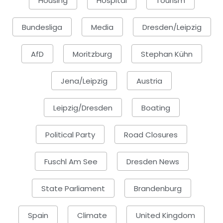
Housing
Hospital
Tourism
Bundesliga
Media
Dresden/Leipzig
AfD
Moritzburg
Stephan Kühn
Jena/Leipzig
Austria
Leipzig/Dresden
Boating
Political Party
Road Closures
Fuschl Am See
Dresden News
State Parliament
Brandenburg
Spain
Climate
United Kingdom