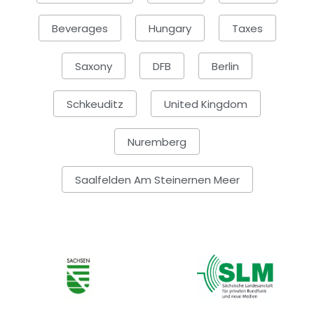
Beverages
Hungary
Taxes
Saxony
DFB
Berlin
Schkeuditz
United Kingdom
Nuremberg
Saalfelden Am Steinernen Meer