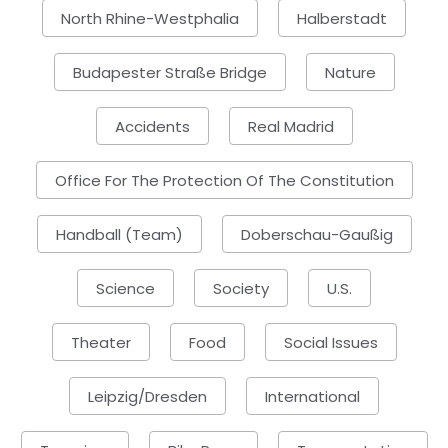
North Rhine-Westphalia
Halberstadt
Budapester Straße Bridge
Nature
Accidents
Real Madrid
Office For The Protection Of The Constitution
Handball (Team)
Doberschau-Gaußig
Science
Society
U.S.
Theater
Food
Social Issues
Leipzig/Dresden
International