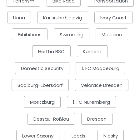
Terrorism
Bike Race
Transportation
Unna
Karlsruhe/Leipzig
Ivory Coast
Exhibitions
Swimming
Medicine
Hertha BSC
Kamenz
Domestic Security
1. FC Magdeburg
Saalburg-Ebersdorf
Velorace Dresden
Moritzburg
1. FC Nuremberg
Dessau-Roßlau
Dresden
Lower Saxony
Leeds
Niesky