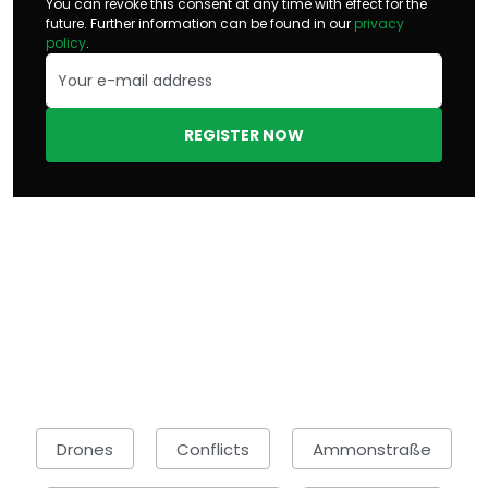
You can revoke this consent at any time with effect for the
future. Further information can be found in our
privacy
policy
.
REGISTER NOW
Drones
Conflicts
Ammonstraße