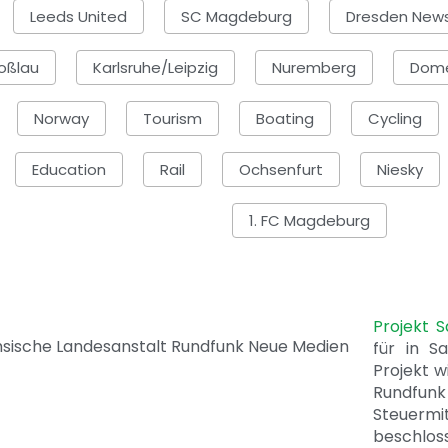
Leeds United
SC Magdeburg
Dresden New
oßlau
Karlsruhe/Leipzig
Nuremberg
Dome
Norway
Tourism
Boating
Cycling
Education
Rail
Ochsenfurt
Niesky
1. FC Magdeburg
Projekt 
für in S
Projekt w
Rundfunk
Steuerm
beschlos