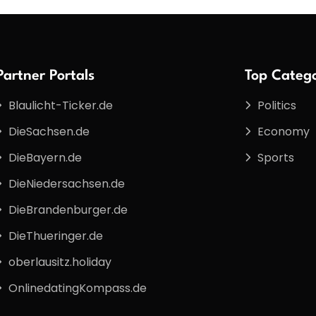
Partner Portals
Top Catego
Blaulicht-Ticker.de
Politics
DieSachsen.de
Economy
DieBayern.de
Sports
DieNiedersachsen.de
DieBrandenburger.de
DieThueringer.de
oberlausitz.holiday
OnlinedatingKompass.de