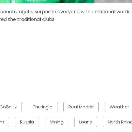
 coach Jagatic surprised everyone with emotional words 
ed the traditional clubs.
Gößnitz
Thuringia
Real Madrid
Weather
um
Russia
Mining
Loans
North Rhin