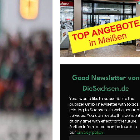
Good Newsletter von
DieSachsen.de
Yes, I would like to subscribe to the
publizer GmbH newsletter with topics
relating to Sachsen, its websites and
services. You can revoke this consen
at any time with effect for the future.
Further information can be found in
our
privacy policy
.