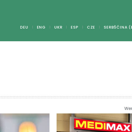
DEU
ENG
UKR
ESP
CZE
SERBŠĆINA (
We