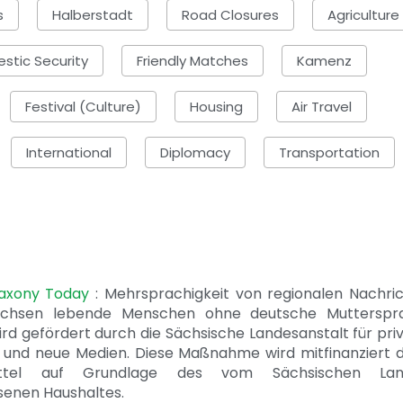
s
Halberstadt
Road Closures
Agriculture
stic Security
Friendly Matches
Kamenz
Festival (Culture)
Housing
Air Travel
International
Diplomacy
Transportation
Saxony Today
: Mehrsprachigkeit von regionalen Nachri
achsen lebende Menschen ohne deutsche Mutterspr
ird gefördert durch die Sächsische Landesanstalt für pri
 und neue Medien. Diese Maßnahme wird mitfinanziert 
ittel auf Grundlage des vom Sächsischen Lan
senen Haushaltes.