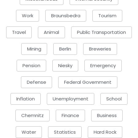
Work
Braunsbedra
Tourism
Travel
Animal
Public Transportation
Mining
Berlin
Breweries
Pension
Niesky
Emergency
Defense
Federal Government
Inflation
Unemployment
School
Chemnitz
Finance
Business
Water
Statistics
Hard Rock