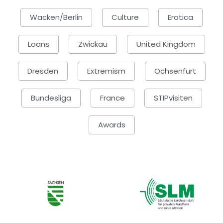
Wacken/Berlin
Culture
Erotica
Loans
Zwickau
United Kingdom
Dresden
Extremism
Ochsenfurt
Bundesliga
France
STIPvisiten
Awards