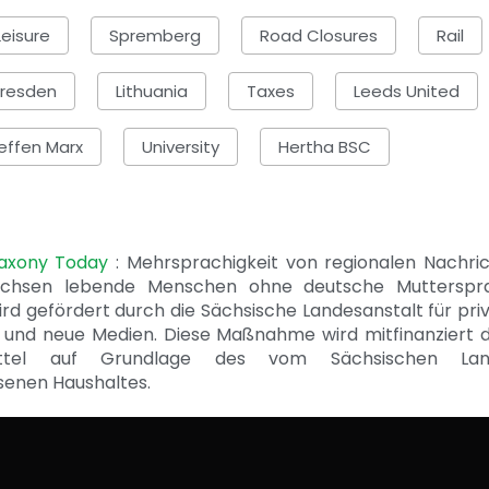
Leisure
Spremberg
Road Closures
Rail
Dresden
Lithuania
Taxes
Leeds United
effen Marx
University
Hertha BSC
Saxony Today
: Mehrsprachigkeit von regionalen Nachri
achsen lebende Menschen ohne deutsche Mutterspr
ird gefördert durch die Sächsische Landesanstalt für pri
 und neue Medien. Diese Maßnahme wird mitfinanziert 
ittel auf Grundlage des vom Sächsischen Lan
senen Haushaltes.