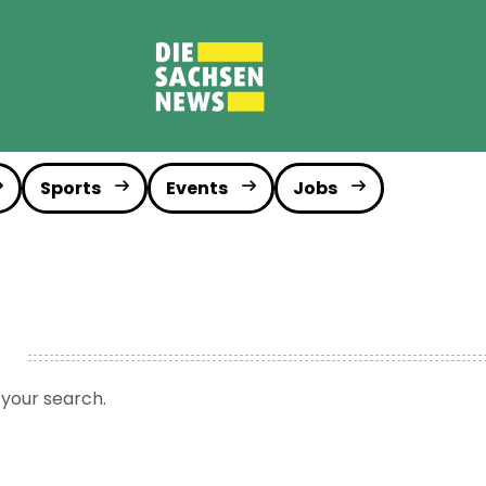
Sports
Events
Jobs
g
 your search.