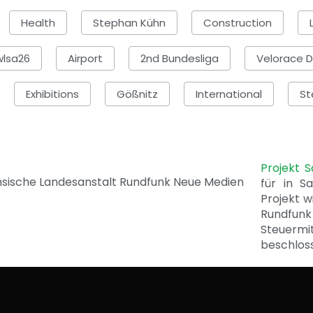
Health
Stephan Kühn
Construction
wlsa26
Airport
2nd Bundesliga
Velorace 
Exhibitions
Gößnitz
International
St
Projekt 
für in S
Projekt w
Rundfunk
Steuerm
beschlos