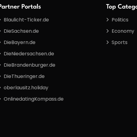
Partner Portals
Top Catego
Blaulicht-Ticker.de
Politics
DieSachsen.de
Economy
DieBayern.de
Sports
DieNiedersachsen.de
DieBrandenburger.de
DieThueringer.de
oberlausitz.holiday
OnlinedatingKompass.de