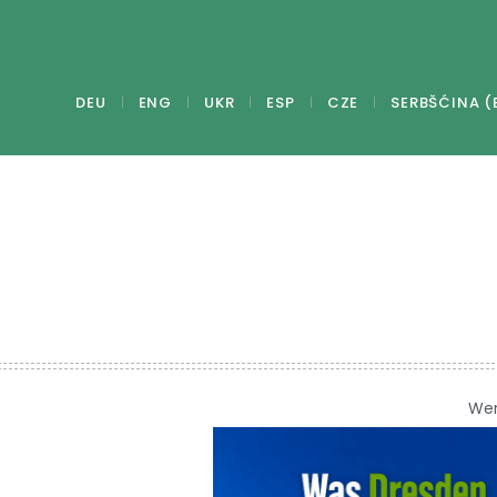
DEU
ENG
UKR
ESP
CZE
SERBŠĆINA (
We