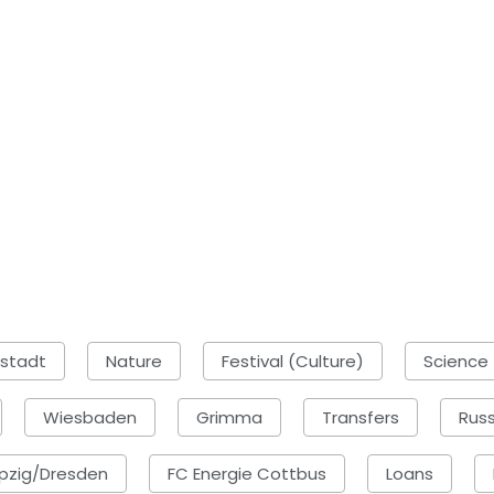
rstadt
Nature
Festival (Culture)
Science
Wiesbaden
Grimma
Transfers
Russ
ipzig/Dresden
FC Energie Cottbus
Loans