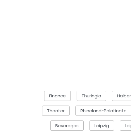
Finance
Thuringia
Halbe
Theater
Rhineland-Palatinate
Beverages
Leipzig
Le