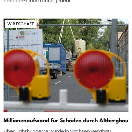
Limbach-Oberfrohna.
|
mehr
WIRTSCHAFT
Millionenaufwand für Schäden durch Altbergbau
Über Jahrhunderte wurde in Sachsen Bergbau