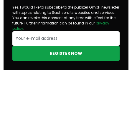
Yes, I would like to subscribe to the publizer GmbH newsletter
with topics relating to Sachsen, its websites and services.
You can revoke this consent at any time with effect for the
future. Further information can be found in our
privacy
policy
.
REGISTER NOW