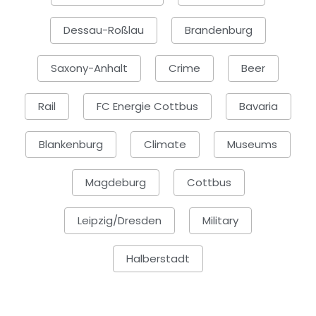
Dessau-Roßlau
Brandenburg
Saxony-Anhalt
Crime
Beer
Rail
FC Energie Cottbus
Bavaria
Blankenburg
Climate
Museums
Magdeburg
Cottbus
Leipzig/Dresden
Military
Halberstadt