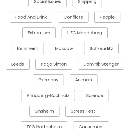
Social Issues
Shipping
Food And Drink
Conflicts
People
Extremism
1. FC Magdeburg
Bensheim
Moscow
Schkeuditz
Leeds
Katja Simon
Dominik Stenger
Germany
Animals
Annaberg-Buchholz
Science
Sinsheim
Stress Test
TSG Hoffenheim
Consumers