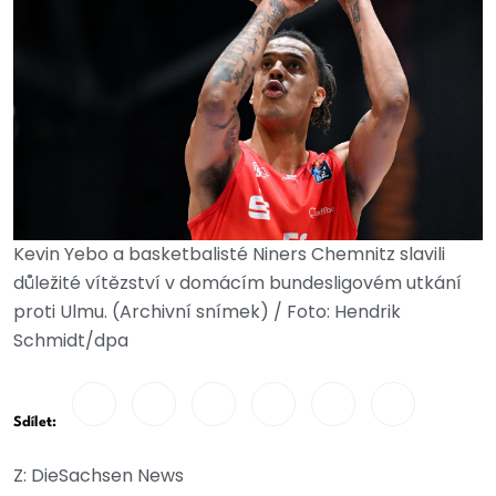
Kevin Yebo a basketbalisté Niners Chemnitz slavili
důležité vítězství v domácím bundesligovém utkání
proti Ulmu. (Archivní snímek) / Foto: Hendrik
Schmidt/dpa
Sdílet:
Z: DieSachsen News