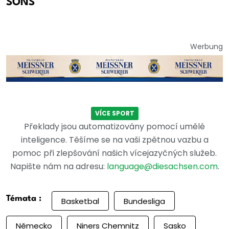
SONS
Werbung
VÍCE SPORT
Překlady jsou automatizovány pomocí umělé
inteligence. Těšíme se na vaši zpětnou vazbu a
pomoc při zlepšování našich vícejazyčných služeb.
Napište nám na adresu:
language@diesachsen.com
.
Témata :
Basketbal
Bundesliga
Německo
Niners Chemnitz
Sasko