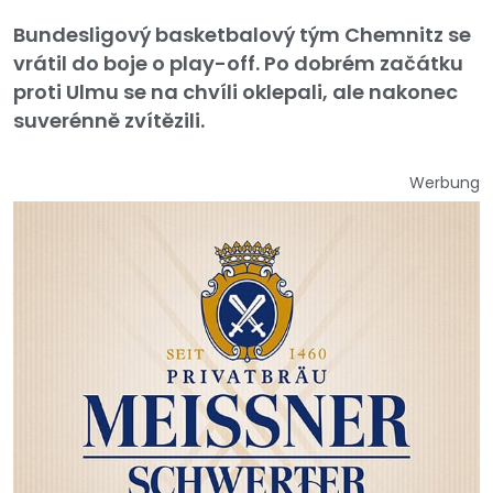
Bundesligový basketbalový tým Chemnitz se
vrátil do boje o play-off. Po dobrém začátku
proti Ulmu se na chvíli oklepali, ale nakonec
suverénně zvítězili.
Werbung