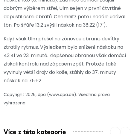
dobrým výběrem střel, Ulm se jen v první čtvrtině
dopustil osmi obratů. Chemnitz poté i nadále udával
tón. Po šňůře 13:2 zvýšil náskok na 38:22 (17').
Když však Ulm přešel na zónovou obranu, devítky
ztratily rytmus. Výsledkem bylo snížení náskoku na
43:41 ve 23. minutě. Zlepšenou obranou však domácí
získali kontrolu nad zápasem zpět. Protože také
vyvinuly větší drajv do koše, stáhly do 37. minuty
náskok na 75:62.
Copyright 2026, dpa (www.dpa.de). Všechna práva
vyhrazena
Více z této kategorie