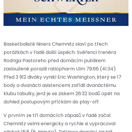
Basketbalisté Niners Chemnitz slaví po třech
porážkách v řadě další úspěch. Svěřenci trenéra
Rodriga Pastoreho před domácím publikem
zaslouženě porazili ratiopharm Ulm 79:66 (41:34).
Před 3 912 diváky vynikl Eric Washington, který se 17
body a dvanácti asistencemi zařídil dvanáctému
klubu tabulky, jenž je se ziskem 26:32 bodů opět na
dohled postupovým příčkám do play-off.
V prvním ze tří domácích zápasů v řadě začal
Chemnitz velmi energicky a rychle si vypracoval
náskok 15:8 (6. minuta). Zatímco domácí zaujali