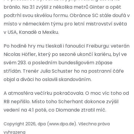
bránilo. Na 3:1 zvýšil z několika metrů Ginter a opět
podtrhl svou skvělou formu. Obránce SC stále doufá v
místo v německém týmu pro letní mistrovství světa
v USA, Kanadě a Mexiku.
Po hodině hry mu tleskali i fanoušci Freiburgu: veterán
Nicolas Höfler, který po sezoně ukončí kariéru, byl ve
svém 293. a posledním bundesligovém zápase
střídán. Trenér Julia Schuster ho na postranní čáře
objal a diváci ho oslavili skandováním.
A atmosféra večírku pokračovala. O moc víc toho od
RB nepřišlo. Místo toho Scherhant dokonce zvýšil
vedení na 4:1 poté, co Diomande ztratil míč.
Copyright 2026, dpa (www.dpa.de). Všechna práva
vyhrazena