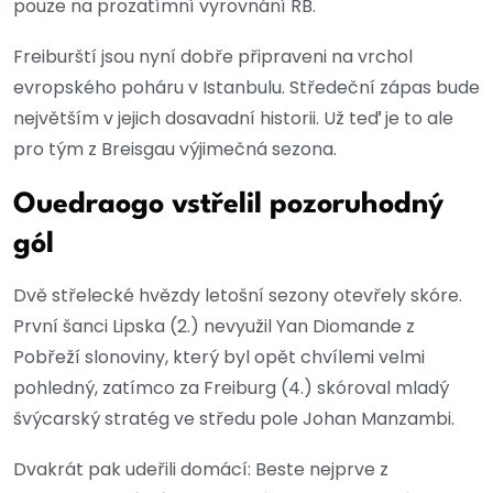
pouze na prozatímní vyrovnání RB.
Freiburští jsou nyní dobře připraveni na vrchol
evropského poháru v Istanbulu. Středeční zápas bude
největším v jejich dosavadní historii. Už teď je to ale
pro tým z Breisgau výjimečná sezona.
Ouedraogo vstřelil pozoruhodný
gól
Dvě střelecké hvězdy letošní sezony otevřely skóre.
První šanci Lipska (2.) nevyužil Yan Diomande z
Pobřeží slonoviny, který byl opět chvílemi velmi
pohledný, zatímco za Freiburg (4.) skóroval mladý
švýcarský stratég ve středu pole Johan Manzambi.
Dvakrát pak udeřili domácí: Beste nejprve z