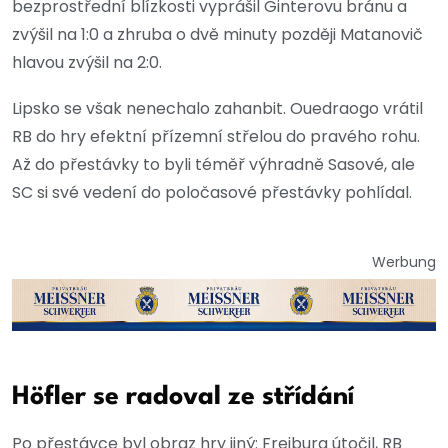
bezprostřední blízkosti vyprášil Ginterovu bránu a
zvýšil na 1:0 a zhruba o dvě minuty později Matanovič
hlavou zvýšil na 2:0.
Lipsko se však nenechalo zahanbit. Ouedraogo vrátil
RB do hry efektní přízemní střelou do pravého rohu.
Až do přestávky to byli téměř výhradně Sasové, ale
SC si své vedení do poločasové přestávky pohlídal.
Werbung
Höfler se radoval ze střídání
Po přestávce byl obraz hry jiný: Freiburg útočil, RB