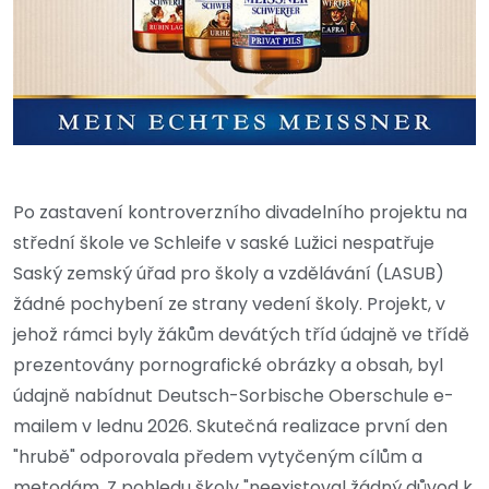
Po zastavení kontroverzního divadelního projektu na
střední škole ve Schleife v saské Lužici nespatřuje
Saský zemský úřad pro školy a vzdělávání (LASUB)
žádné pochybení ze strany vedení školy. Projekt, v
jehož rámci byly žákům devátých tříd údajně ve třídě
prezentovány pornografické obrázky a obsah, byl
údajně nabídnut Deutsch-Sorbische Oberschule e-
mailem v lednu 2026. Skutečná realizace první den
"hrubě" odporovala předem vytyčeným cílům a
metodám. Z pohledu školy "neexistoval žádný důvod k