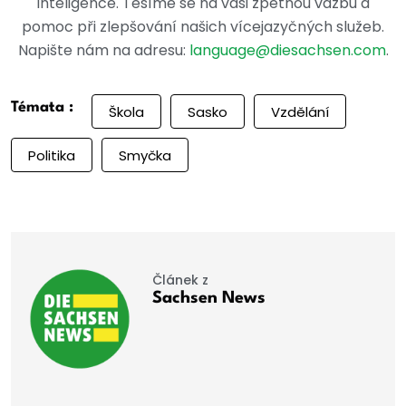
inteligence. Těšíme se na vaši zpětnou vazbu a
pomoc při zlepšování našich vícejazyčných služeb.
Napište nám na adresu:
language@diesachsen.com
.
Témata :
Škola
Sasko
Vzdělání
Politika
Smyčka
Článek z
Sachsen News