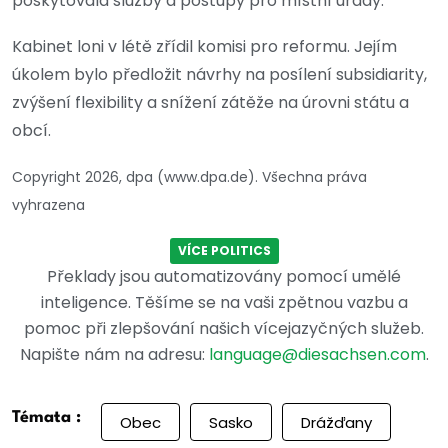
poskytovala služby a postupy pro místní úřady.
Kabinet loni v létě zřídil komisi pro reformu. Jejím
úkolem bylo předložit návrhy na posílení subsidiarity,
zvýšení flexibility a snížení zátěže na úrovni státu a
obcí.
Copyright 2026, dpa (www.dpa.de). Všechna práva
vyhrazena
VÍCE POLITICS
Překlady jsou automatizovány pomocí umělé
inteligence. Těšíme se na vaši zpětnou vazbu a
pomoc při zlepšování našich vícejazyčných služeb.
Napište nám na adresu:
language@diesachsen.com
.
Témata :
Obec
Sasko
Drážďany