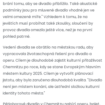
brání tomu, aby se divadlo přiblížilo. Také akustické
podmínky jsou pro mluvené divadlo vhodné jen ve
velmi omezené míře." Vzhledem k tomu, že na
jevištích musí probíhat také zkoušky, sloučení by
provoz divadla omezilo ještě více, než je na první
pohled patrné.
Vedení divadla se obrátilo na městskou radu, aby
vypracovala životaschopná řešení pro divadlo a
operu. Cílem je dlouhodobě zajistit kulturní přitažlivost
Chemnitzu po roce, kdy se stane Evropským hlavním
městem kultury 2025. Cílem je vytvořit plánovací
jistotu, aby byla zaručena dlouhodobá kvalita. "Divadlo
není jen místem konání, ale ústřední složkou kulturní
identity tohoto města."
Pětioborové divadlo v Chemnitzu nabízí operu, balet,