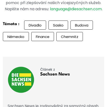
pomoc při zlepšování našich vícejazyčných služeb.
Napište nám na adresu:
language@diesachsen.com
.
Témata :
Divadlo
Sasko
Budova
Německo
Finance
Chemnitz
Článek z
Sachsen News
Sachsen News je zodpovědný za samotný obsah.