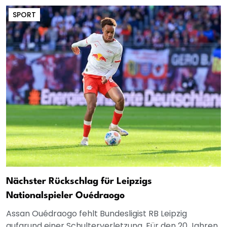
SPORT
Nächster Rückschlag für Leipzigs
Nationalspieler Ouédraogo
Assan Ouédraogo fehlt Bundesligist RB Leipzig
aufgrund einer Schulterverletzung. Für den 20 Jahren