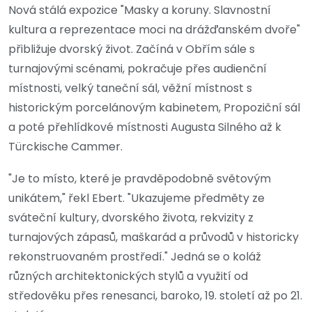
Nová stálá expozice "Masky a koruny. Slavnostní
kultura a reprezentace moci na drážďanském dvoře"
přibližuje dvorský život. Začíná v Obřím sále s
turnajovými scénami, pokračuje přes audienční
místnosti, velký taneční sál, věžní místnost s
historickým porcelánovým kabinetem, Propoziční sál
a poté přehlídkové místnosti Augusta Silného až k
Türckische Cammer.
"Je to místo, které je pravděpodobně světovým
unikátem," řekl Ebert. "Ukazujeme předměty ze
sváteční kultury, dvorského života, rekvizity z
turnajových zápasů, maškarád a průvodů v historicky
rekonstruovaném prostředí." Jedná se o koláž
různých architektonických stylů a využití od
středověku přes renesanci, baroko, 19. století až po 21.