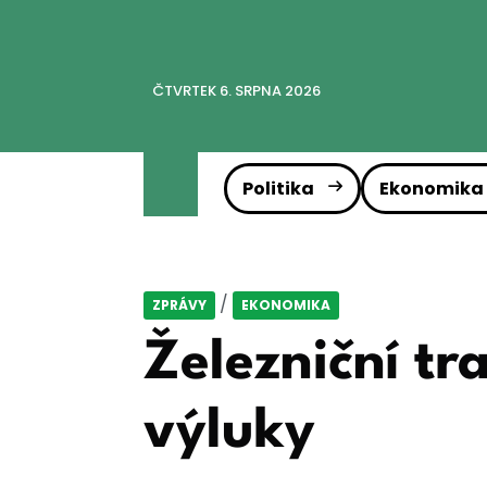
ČTVRTEK 6. SRPNA 2026
Politika
Ekonomika
/
ZPRÁVY
EKONOMIKA
Železniční tr
výluky