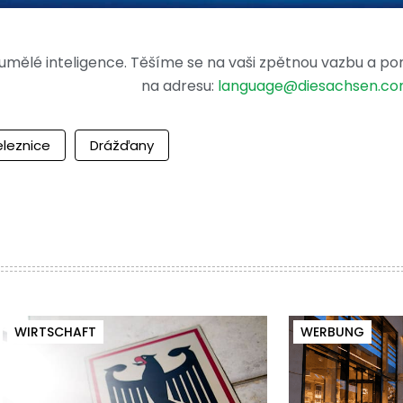
mělé inteligence. Těšíme se na vaši zpětnou vazbu a po
na adresu:
language@diesachsen.c
eleznice
Drážďany
WIRTSCHAFT
WERBUNG