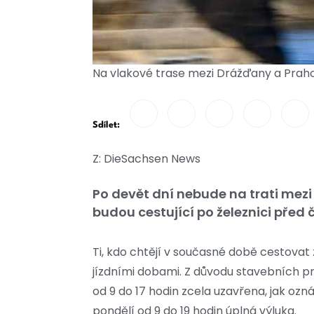
Na vlakové trase mezi Drážďany a Praho
Sdílet:
Z: DieSachsen News
Po devět dní nebude na trati mez
budou cestující po železnici před
Ti, kdo chtějí v současné době cestovat
jízdními dobami. Z důvodu stavebních pr
od 9 do 17 hodin zcela uzavřena, jak oz
pondělí od 9 do 19 hodin úplná výluka.