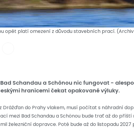
u opět platí omezení z důvodu stavebních prací. (Archiv
i Bad Schandau a Schönou nic fungovat - alespoň
 českými hranicemi čekat opakované výluky.
 z Drážďan do Prahy vlakem, musí počítat s náhradní dop
ací mezi Bad Schandau a Schönou bude trať až do příští 
námil železniční dopravce. Poté bude až do listopadu 2027