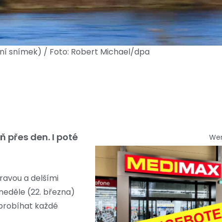
ní snímek) / Foto: Robert Michael/dpa
 přes den. I poté
We
ravou a delšími
neděle (22. března)
 probíhat každé