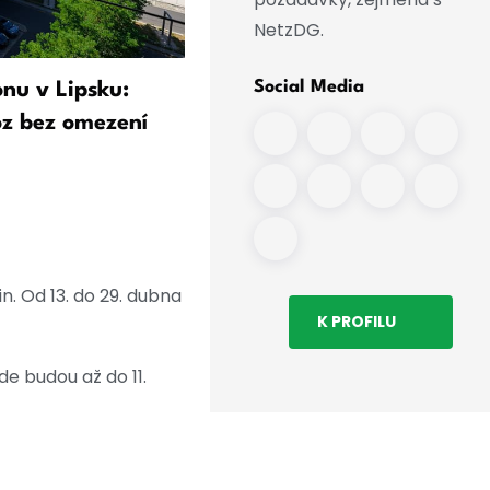
NetzDG.
Social Media
onu v Lipsku:
Bilger vidí i přes ochranu 
oz bez omezení
drony „zbytkové riziko“ p
letiště
n. Od 13. do 29. dubna
K PROFILU
e budou až do 11.