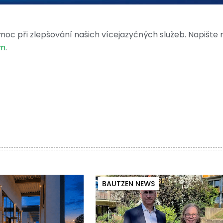
moc při zlepšování našich vícejazyčných služeb. Napište
om
.
BAUTZEN NEWS