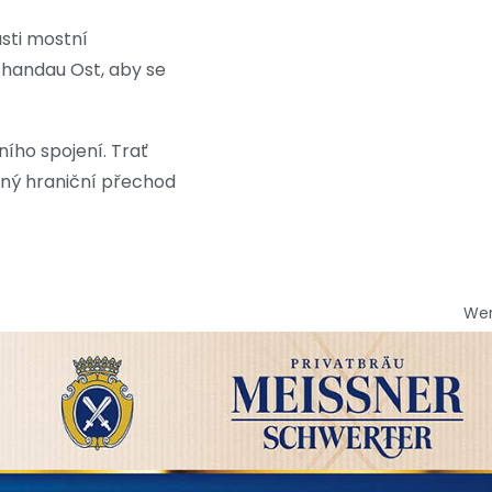
sti mostní
chandau Ost, aby se
ího spojení. Trať
aný hraniční přechod
We