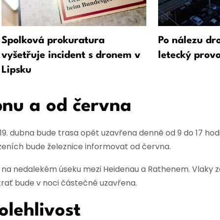
Spolková prokuratura
Po nálezu dr
vyšetřuje incident s dronem v
letecký prov
Lipsku
bnu a od června
o 19. dubna bude trasa opět uzavřena denně od 9 do 17 hodi
ezeních bude železnice informovat od června.
 na nedalekém úseku mezi Heidenau a Rathenem. Vlaky zd
 trať bude v noci částečně uzavřena.
olehlivost