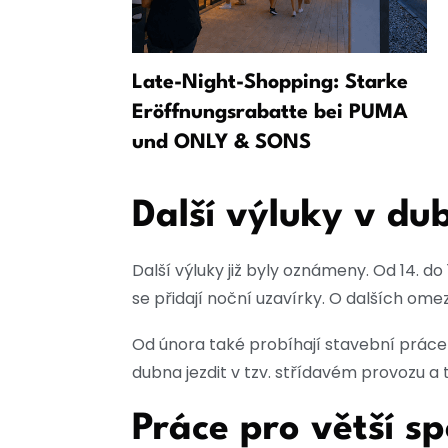
 AfD žádá o
Late-Night-Shopping: Starke
í výboru
Eröffnungsrabatte bei PUMA
sti
und ONLY & SONS
Další výluky v du
Další výluky již byly oznámeny. Od 14. d
se přidají noční uzavírky. O dalších om
Od února také probíhají stavební práce
dubna jezdit v tzv. střídavém provozu a
Práce pro větší sp