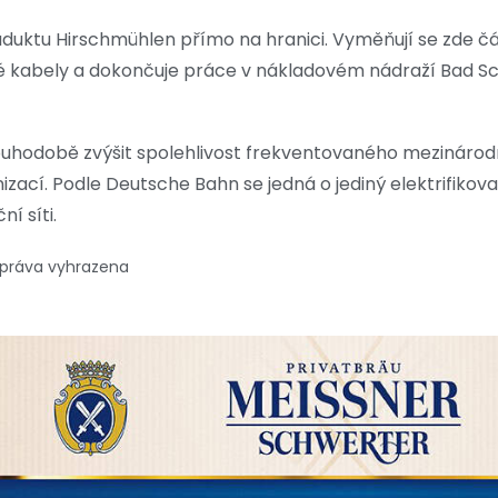
aduktu Hirschmühlen přímo na hranici. Vyměňují se zde čá
vé kabely a dokončuje práce v nákladovém nádraží Bad S
ouhodobě zvýšit spolehlivost frekventovaného mezinárodn
zací. Podle Deutsche Bahn se jedná o jediný elektrifikov
í síti.
 práva vyhrazena