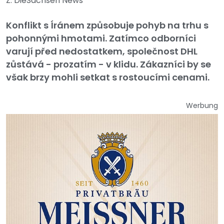
Z: DieSachsen News
Konflikt s Íránem způsobuje pohyb na trhu s
pohonnými hmotami. Zatímco odborníci
varují před nedostatkem, společnost DHL
zůstává - prozatím - v klidu. Zákazníci by se
však brzy mohli setkat s rostoucími cenami.
Werbung