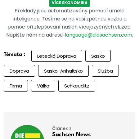
VÍCE EKONOMIKA
Překlady jsou automatizovány pomocí umělé
inteligence. Těšíme se na vaši zpětnou vazbu a
pomoc při zlepšování našich vícejazyčných služeb.
Napište nám na adresu:
language@diesachsen.com
.
Témata :
Letecká Doprava
Sasko
Doprava
Sasko-Anhaltsko
Služba
Firma
Válka
Schkeuditz
Článek z
Sachsen News