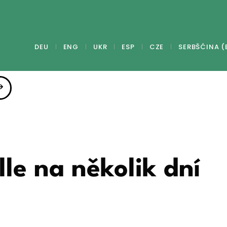
DEU
ENG
UKR
ESP
CZE
SERBŠĆINA (
lle na několik dní