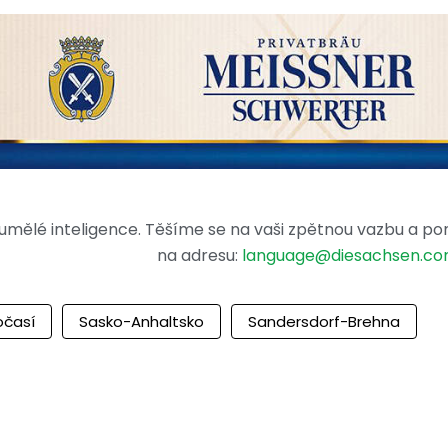
mělé inteligence. Těšíme se na vaši zpětnou vazbu a po
na adresu:
language@diesachsen.c
očasí
Sasko-Anhaltsko
Sandersdorf-Brehna