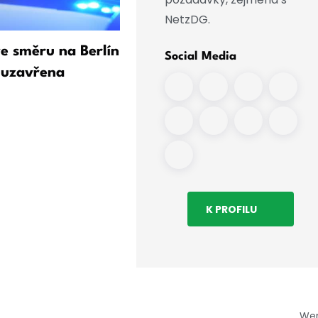
NetzDG.
ve směru na Berlín
Odborník na Rusko vidí v
Social Media
 uzavřena
případě dronu s výbušnin
mnoho otázek
K PROFILU
We