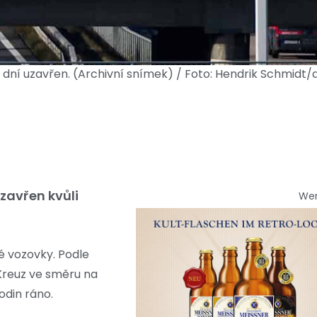
k dní uzavřen. (Archivní snímek) / Foto: Hendrik Schmidt
zavřen kvůli
We
é vozovky. Podle
Kreuz ve směru na
odin ráno.