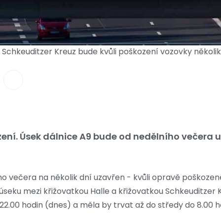
u Schkeuditzer Kreuz bude kvůli poškození vozovky několi
zení. Úsek dálnice A9 bude od nedělního večera u
ho večera na několik dní uzavřen - kvůli opravě poškozen
seku mezi křižovatkou Halle a křižovatkou Schkeuditzer 
22.00 hodin (dnes) a měla by trvat až do středy do 8.00 h