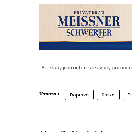
Překlady jsou automatizovány pomocí u
Témata :
Doprava
Sasko
P