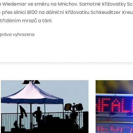
na Wiedemar ve směru na Mnichov. Samotné křižovatky Sc
 přes silnici B100 na dálniční křižovatku Schkeuditzer Kre
řídáním mrazů a tání.
 práva vyhrazena