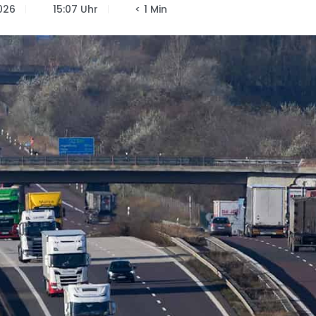
026
15:07 Uhr
< 1 Min