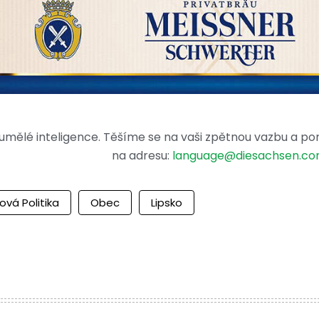
mělé inteligence. Těšíme se na vaši zpětnou vazbu a po
na adresu:
language@diesachsen.c
ová Politika
Obec
Lipsko