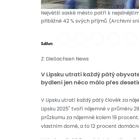
Největší saské město patří k nejsilněj
přibližně 42 % svých příjmů. (Archivní 
Sdílet:
Z: DieSachsen News
V Lipsku utratí každý pátý obyvat
bydlení jen něco málo přes deset
V Lipsku utratí každý pátý člověk za ná
Lipsku 2025" tvoří nájemné v průměru 29 
průzkumu za nájemné kolem 19 procent. 
vlastním domě, a to 12 procent domácno