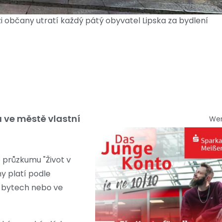
 občany utratí každý pátý obyvatel Lipska za bydlení
 ve městě vlastní
We
 průzkumu "Život v
y platí podle
h bytech nebo ve