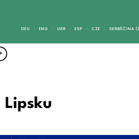
DEU
ENG
UKR
ESP
CZE
SERBŠĆINA (
 Lipsku