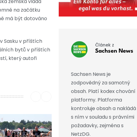
aská zemská vláda
jemné na začátku
sně má být dotováno
 v Sasku v příštích
Článek z
álních bytů v příštích
Sachsen News
í, který autoři
Sachsen News je
zodpovědný za samotný
obsah. Platí kodex chování
platformy. Platforma
kontroluje obsah a nakládá
s ním v souladu s právními
požadavky, zejména s
NetzDG.