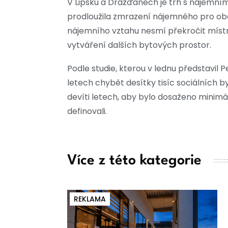
V Lipsku a Drážďanech je trh s nájemním
prodloužila zmrazení nájemného pro obě
nájemního vztahu nesmí překročit míst
vytváření dalších bytových prostor.
Podle studie, kterou v lednu představil P
letech chybět desítky tisíc sociálních by
devíti letech, aby bylo dosaženo minim
definovali.
Více z této kategorie
REKLAMA