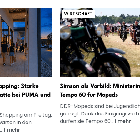
WIRTSCHAFT
opping: Starke
Simson als Vorbild: Ministerin
atte bei PUMA und
Tempo 60 für Mopeds
DDR-Mopeds sind bei Jugendlic
gefragt. Dank des Einigungsvert
 Shopping am Freitag,
dürfen sie Tempo 60...
|
mehr
warten in den
..
|
mehr