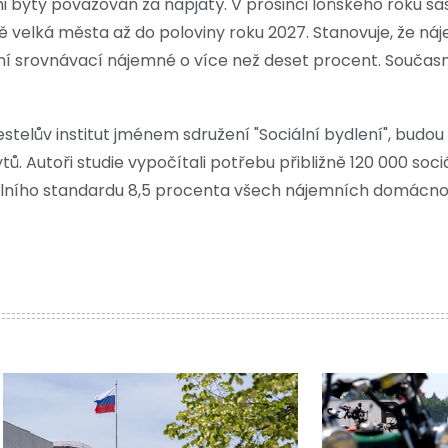
i byty považován za napjatý. V prosinci loňského roku s
 velká města až do poloviny roku 2027. Stanovuje, že ná
ní srovnávací nájemné o více než deset procent. Souča
estelův institut jménem sdružení "Sociální bydlení", budou
tů. Autoři studie vypočítali potřebu přibližně 120 000 soci
álního standardu 8,5 procenta všech nájemních domácnost