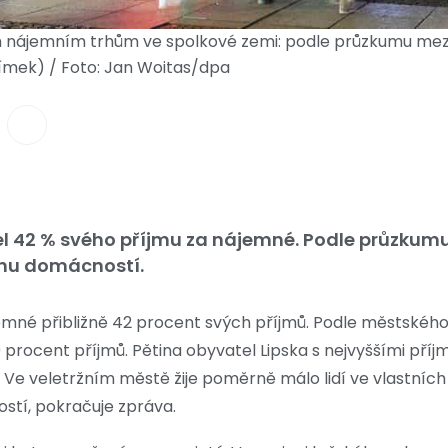
ším nájemním trhům ve spolkové zemi: podle průzkumu mezi
snímek) / Foto: Jan Woitas/dpa
el 42 % svého příjmu za nájemné. Podle průzkumu
inu domácností.
jemné přibližně 42 procent svých příjmů. Podle městského
procent příjmů. Pětina obyvatel Lipska s nejvyššími příjm
Ve veletržním městě žije poměrně málo lidí ve vlastníc
stí, pokračuje zpráva.