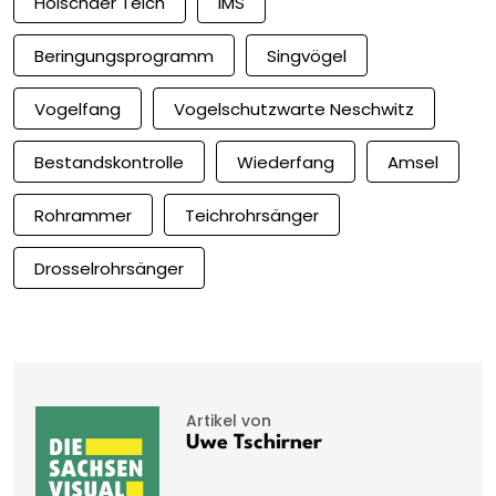
Holschaer Teich
IMS
Beringungsprogramm
Singvögel
Vogelfang
Vogelschutzwarte Neschwitz
Bestandskontrolle
Wiederfang
Amsel
Rohrammer
Teichrohrsänger
Drosselrohrsänger
Artikel von
Uwe Tschirner