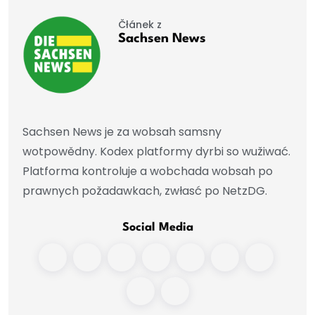
Čłánek z
Sachsen News
Sachsen News je za wobsah samsny
wotpowědny. Kodex platformy dyrbi so wužiwać.
Platforma kontroluje a wobchada wobsah po
prawnych požadawkach, zwłasć po NetzDG.
Social Media