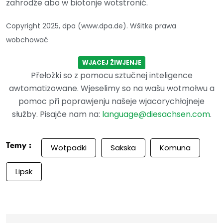
zahrodźe abo w biotonje wotstronić.
Copyright 2025, dpa (www.dpa.de). Wšitke prawa
wobchować
WJACEJ ŽIWJENJE
Přełožki so z pomocu sztučnej inteligence
awtomatizowane. Wjeselimy so na wašu wotmołwu a
pomoc při poprawjenju našeje wjacorychłojneje
słužby. Pisajće nam na:
language@diesachsen.com
.
Temy :
Wotpadki
Sakska
Komuna
Lipsk