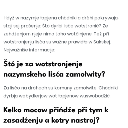
Hdyž w nazymje łopjena chódniki a dróhi pokrywaja,
staji sej prašenje: Štó dyrbi lisćo wotstronić? Ze
zeńdźenjom njeje nimo toho wotčinjene. Tež při
wotstronjenju lisća su wažne prawidła w Sakskej.
Najwažniše informacije:
Štó je za wotstronjenje
nazymskeho lisća zamołwity?
Za lisćo na dróhach su komuny zamołwite. Chódniki
dyrbja wobydlerjow wot łopjenow wuswobodźić.
Kelko mocow přińdźe při tym k
zasadźenju a kotry nastroj?