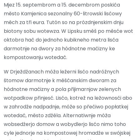
Mjez 15. septembrom a 15. decembrom poskića
město Kamjenica sezonalny 60-litrowski lisćowy
měch za tři eura. Tutón so na prózdnjenskim dnju
biotony sobu wotewza. W Lipsku směš po měsće wot
oktobra hač do jednoho kubikneho metra lisća
darmotnje na dwory za hódnotne maćizny ke
kompostowanju wotedać.
W Drježdźanach móža ležerni lisćo nadróžnych
štomow darmotnje k měšćanskim dworam za
hódnotne maćizny a pola přijimarnjow zelenych
wotpadkow přinjesć. Lisćo, kotrež na ležownosći abo
w zahrodźe nadpadnje, móže so přećiwo popłatkej
wotedać, město zdźěla. Alternatiwnje móža
wobsedźerjo domow a wobydlerjo lisćo nimo toho
cyle jednorje na kompostowej hromadźe w swójskej