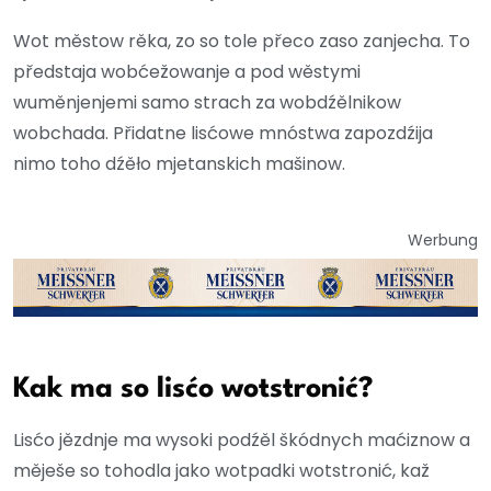
Wot městow rěka, zo so tole přeco zaso zanjecha. To
předstaja wobćežowanje a pod wěstymi
wuměnjenjemi samo strach za wobdźělnikow
wobchada. Přidatne lisćowe mnóstwa zapozdźija
nimo toho dźěło mjetanskich mašinow.
Werbung
Kak ma so lisćo wotstronić?
Lisćo jězdnje ma wysoki podźěl škódnych maćiznow a
měješe so tohodla jako wotpadki wotstronić, kaž