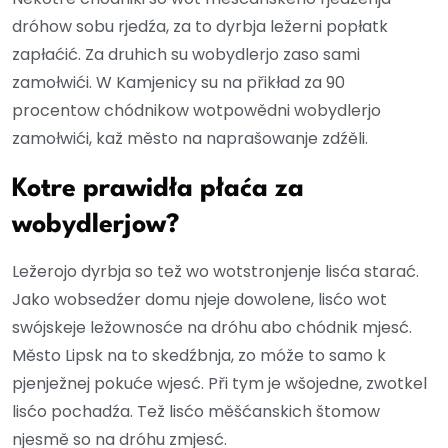
dróhow sobu rjedźa, za to dyrbja ležerni popłatk
zapłaćić. Za druhich su wobydlerjo zaso sami
zamołwići. W Kamjenicy su na přikład za 90
procentow chódnikow wotpowědni wobydlerjo
zamołwići, kaž město na naprašowanje zdźěli.
Kotre prawidła płaća za
wobydlerjow?
Ležerojo dyrbja so tež wo wotstronjenje lisća starać.
Jako wobsedźer domu njeje dowolene, lisćo wot
swójskeje ležownosće na dróhu abo chódnik mjesć.
Město Lipsk na to skedźbnja, zo móže to samo k
pjenježnej pokuće wjesć. Při tym je wšojedne, zwotkel
lisćo pochadźa. Tež lisćo měšćanskich štomow
njesmě so na dróhu zmjesć.