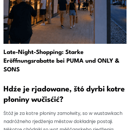
Late-Night-Shopping: Starke
Eröffnungsrabatte bei PUMA und ONLY &
SONS
Hdźe je rjadowane, štó dyrbi kotre
płoniny wučisćić?
Štóž je za kotre płoniny zamołwity, so w wustawkach
nadróžneho rjedźenja městow dokładnje postaji.
Někotre chódniki so wot měšćanskeho rjedźenja