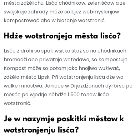
města zdźělichu. Lisćo chódnikow, zelenišćow a ze
swójskeje zahrody móže so bjez wobmyslenjow
kompostować abo w biotonje wotstronić.
Hdźe wotstronjeja města lisćo?
Lisćo z dróhi so spali, wšitko štož so na chódnikach
hromadźi abo priwatnje wotedawa, so kompostuje.
Kompost móže so potom jako hnojiwo wužiwać,
zdźěla město Lipsk. Při wotstronjenju lisća dźe wo
wulke mnóstwa. Jeničce w Drježdźanach dyrbi so po
měsće po wjedrje něhdźe 1.500 tonow lisća
wotstronić.
Je w nazymje poskitki městow k
wotstronjenju lisća?