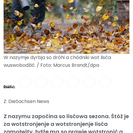
W nazymje dyrbja so dróhi a chódniki wot lisća
wuswobodźić. / Foto: Marcus Brandt/dpa
Dźělić:
Z: DieSachsen News
Z nazymu započina so lisćowa sezona. Štóž je
za wotstronjenje a wotstronjenje lisća
zamołwity, hdźe ma so prawje wotstronić a