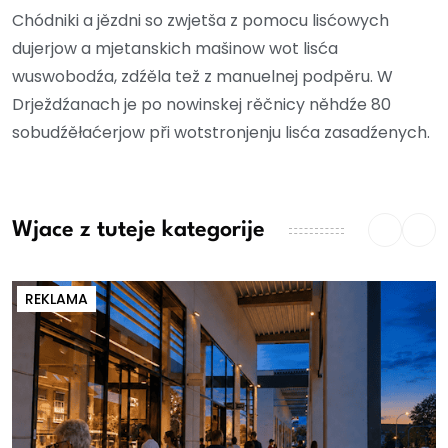
Chódniki a jězdni so zwjetša z pomocu lisćowych
dujerjow a mjetanskich mašinow wot lisća
wuswobodźa, zdźěla tež z manuelnej podpěru. W
Drježdźanach je po nowinskej rěčnicy něhdźe 80
sobudźěłaćerjow při wotstronjenju lisća zasadźenych.
Wjace z tuteje kategorije
REKLAMA