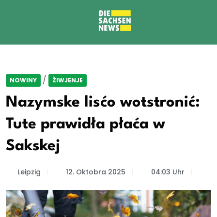
/
NOWINY
ŽIWJENJE
Nazymske lisćo wotstronić:
Tute prawidła płaća w
Sakskej
Leipzig
12. Oktobra 2025
04:03 Uhr