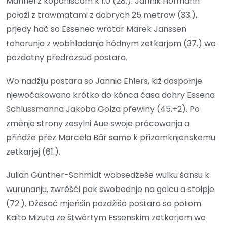
Männel z kopanišćom k 1:0 (28.). Jannik Hofmann
połoži z trawmatami z dobrych 25 metrow (33.),
prjedy hač so Essenec wrotar Marek Janssen
tohorunja z wobhladanja hódnym zetkarjom (37.) wo
pozdatny předrozsud postara.
Wo nadźiju postara so Jannic Ehlers, kiž dospołnje
njewočakowano krótko do kónca časa dohry Essena
Schlussmanna Jakoba Golza přewiny (45.+2). Po
změnje strony zesylni Aue swoje prócowanja a
přińdźe přez Marcela Bär samo k přizamknjenskemu
zetkarjej (61.).
Julian Günther-Schmidt wobsedźeše wulku šansu k
wurunanju, zwrěšći pak swobodnje na golcu a stołpje
(72.). Dźesać mjeńšin pozdźišo postara so potom
Kaito Mizuta ze štwórtym Essenskim zetkarjom wo