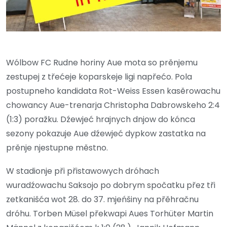
Wólbow FC Rudne horiny Aue mota so prěnjemu
zestupej z třećeje koparskeje ligi napřećo. Pola
postupneho kandidata Rot-Weiss Essen kasěrowachu
chowancy Aue-trenarja Christopha Dabrowskeho 2:4
(1:3) poražku. Dźewjeć hrajnych dnjow do kónca
sezony pokazuje Aue dźewjeć dypkow zastatka na
prěnje njestupne městno.
W stadionje při přistawowych dróhach
wuradźowachu Saksojo po dobrym spočatku přez tři
zetkanišća wot 28. do 37. mjeńšiny na přěhračnu
dróhu. Torben Müsel překwapi Aues Torhüter Martin