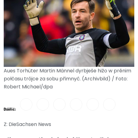
Aues Torhüter Martin Männel dyrbješe hižo w prěnim
połčasu trójce za sobu přimnyć. (Archivbild) / Foto:
Robert Michael/dpa
Dźělić:
Z: DieSachsen News