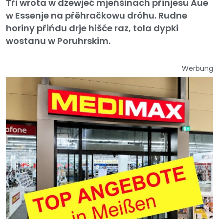
Tři wrota w dźewjeć mjeńšinach přinjesu Aue
w Essenje na přěhračkowu dróhu. Rudne
horiny přińdu drje hišće raz, tola dypki
wostanu w Poruhrskim.
Werbung