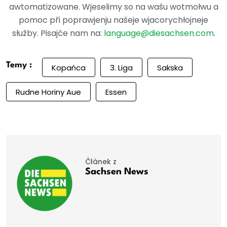
awtomatizowane. Wjeselimy so na wašu wotmołwu a
pomoc při poprawjenju našeje wjacorychłojneje
słužby. Pisajće nam na:
language@diesachsen.com
.
Temy :
Kopańca
3. Liga
Sakska
Rudne Horiny Aue
Essen
Čłánek z
Sachsen News