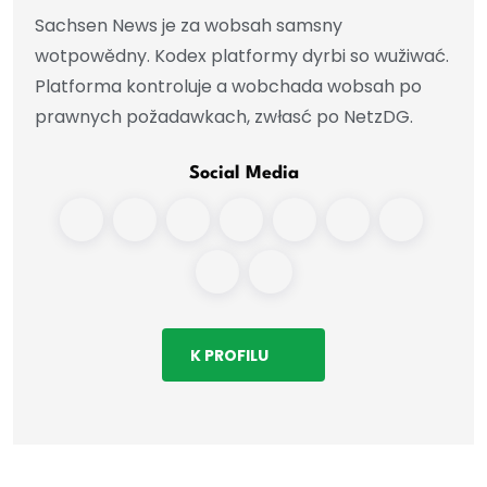
Sachsen News je za wobsah samsny
wotpowědny. Kodex platformy dyrbi so wužiwać.
Platforma kontroluje a wobchada wobsah po
prawnych požadawkach, zwłasć po NetzDG.
Social Media
K PROFILU