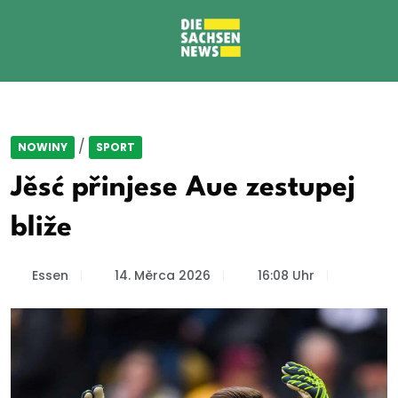
/
NOWINY
SPORT
Jěsć přinjese Aue zestupej
bliže
Essen
14. Měrca 2026
16:08 Uhr