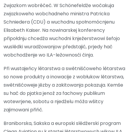
Zwjazkom wobrěčeć. W Schönefeldźe wočakuja
zwjazkoweho wobchadneho ministra Patricka
Schniedera (CDU) a wuchodnu społnomócnjenu
Elisabeth Kaiser. Na nowinarskej konferency
připołdnju chcedźa wuchodni knježerstwowi šefojo
wuslědki wuradźowanjow předstajić, prjedy hač
wobchodźenje wo ILA-ležownosći činja.
Při wustajeńcy lětarstwa a swětnišćoweho lětarstwa
so nowe produkty a inowacije z wobłukow lětarstwa,
swětnišćoweje jězby a zakitowanja pokazuja. Kemše
su hač do pjatka jenož za fachowy publikum
wotewrjene, sobotu a njedźelu móža wšitcy
zajimowani přińć.
Braniborska, Sakska a europski slědźerski program
Clean Aviation su k startej lětarstwowych wikow ILA