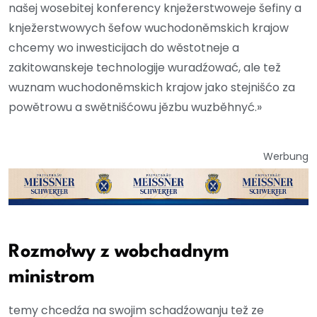
našej wosebitej konferency knježerstwoweje šefiny a
knježerstwowych šefow wuchodoněmskich krajow
chcemy wo inwesticijach do wěstotneje a
zakitowanskeje technologije wuradźować, ale tež
wuznam wuchodoněmskich krajow jako stejnišćo za
powětrowu a swětnišćowu jězbu wuzběhnyć.»
Werbung
Rozmołwy z wobchadnym
ministrom
temy chcedźa na swojim schadźowanju tež ze