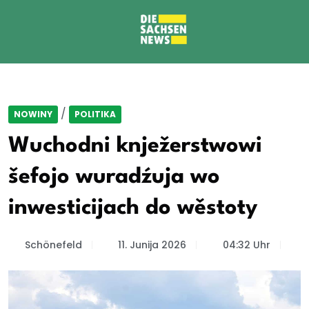
/
NOWINY
POLITIKA
Wuchodni knježerstwowi
šefojo wuradźuja wo
inwesticijach do wěstoty
Schönefeld
11. Junija 2026
04:32 Uhr