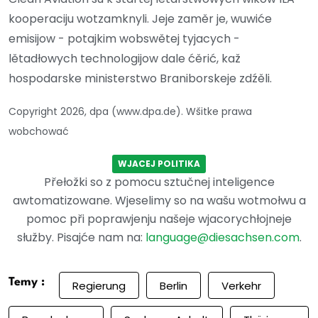
kooperaciju wotzamknyli. Jeje zaměr je, wuwiće
emisijow - potajkim wobswětej tyjacych -
lětadłowych technologijow dale ćěrić, kaž
hospodarske ministerstwo Braniborskeje zdźěli.
Copyright 2026, dpa (www.dpa.de). Wšitke prawa
wobchować
WJACEJ POLITIKA
Přełožki so z pomocu sztučnej inteligence
awtomatizowane. Wjeselimy so na wašu wotmołwu a
pomoc při poprawjenju našeje wjacorychłojneje
słužby. Pisajće nam na:
language@diesachsen.com
.
Temy :
Regierung
Berlin
Verkehr