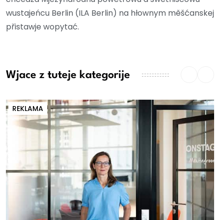
wustajeńcu Berlin (ILA Berlin) na hłownym měšćanskej
přistawje wopytać.
Wjace z tuteje kategorije
REKLAMA