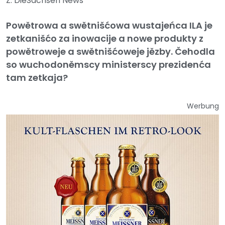
Z: DieSachsen News
Powětrowa a swětnišćowa wustajeńca ILA je
zetkanišćo za inowacije a nowe produkty z
powětroweje a swětnišćoweje jězby. Čehodla
so wuchodoněmscy ministerscy prezidenća
tam zetkaja?
Werbung