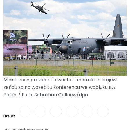
Ministerscy prezidenća wuchodoněmskich krajow
zeńdu so na wosebitu konferencu we wobłuku ILA
Berlin. / Foto: Sebastian Gollnow/dpa
Dźělić: