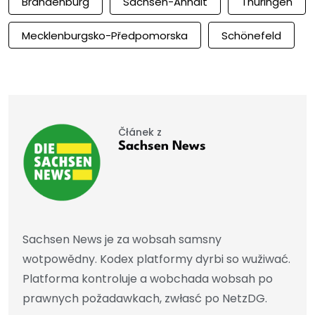
Brandenburg
Sachsen-Anhalt
Thüringen
Mecklenburgsko-Předpomorska
Schönefeld
Čłánek z
Sachsen News
Sachsen News je za wobsah samsny
wotpowědny. Kodex platformy dyrbi so wužiwać.
Platforma kontroluje a wobchada wobsah po
prawnych požadawkach, zwłasć po NetzDG.