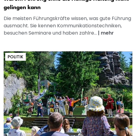
gelingen kann
Die meisten Führungskräfte wissen, was gute Führung
ausmacht. Sie kennen Kommunikationstechniken,
besuchen Seminare und haben zahlre...
|
mehr
POLITIK