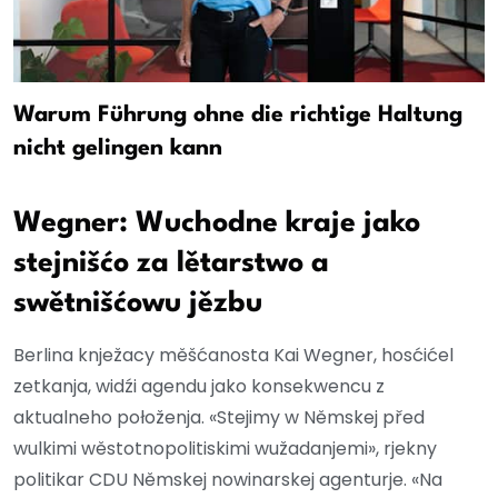
Warum Führung ohne die richtige Haltung
nicht gelingen kann
Wegner: Wuchodne kraje jako
stejnišćo za lětarstwo a
swětnišćowu jězbu
Berlina knježacy měšćanosta Kai Wegner, hosćićel
zetkanja, widźi agendu jako konsekwencu z
aktualneho połoženja. «Stejimy w Němskej před
wulkimi wěstotnopolitiskimi wužadanjemi», rjekny
politikar CDU Němskej nowinarskej agenturje. «Na