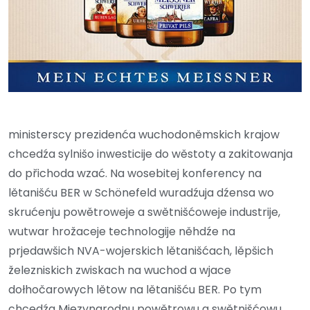
ministerscy prezidenća wuchodoněmskich krajow
chcedźa sylnišo inwesticije do wěstoty a zakitowanja
do přichoda wzać. Na wosebitej konferency na
lětanišću BER w Schönefeld wuradźuja dźensa wo
skrućenju powětroweje a swětnišćoweje industrije,
wutwar hrožaceje technologije něhdźe na
prjedawšich NVA-wojerskich lětanišćach, lěpšich
železniskich zwiskach na wuchod a wjace
dołhočarowych lětow na lětanišću BER. Po tym
chcedźa Mjezynarodnu powětrowu a swětnišćowu