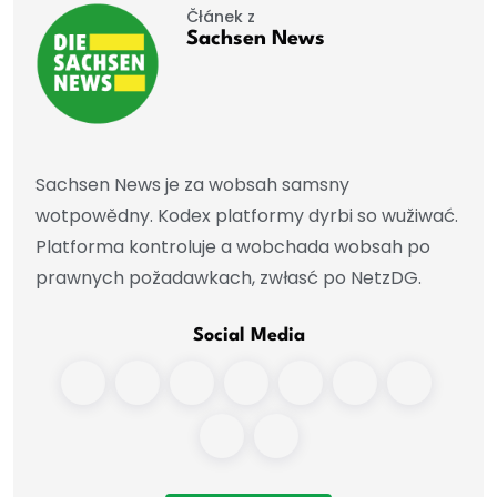
Čłánek z
Sachsen News
Sachsen News je za wobsah samsny
wotpowědny. Kodex platformy dyrbi so wužiwać.
Platforma kontroluje a wobchada wobsah po
prawnych požadawkach, zwłasć po NetzDG.
Social Media