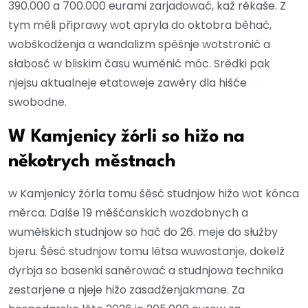
390.000 a 700.000 eurami zarjadować, kaž rěkaše. Z
tym měli připrawy wot apryla do oktobra běhać,
wobškodźenja a wandalizm spěšnje wotstronić a
słabosć w bliskim času wuměnić móc. Srědki pak
njejsu aktualneje etatoweje zawěry dla hišće
swobodne.
W Kamjenicy žórli so hižo na
někotrych městnach
w Kamjenicy žórla tomu šěsć studnjow hižo wot kónca
měrca. Dalše 19 měšćanskich wozdobnych a
wuměłskich studnjow so hač do 26. meje do słužby
bjeru. Šěsć studnjow tomu lětsa wuwostanje, dokelž
dyrbja so basenki saněrować a studnjowa technika
zestarjene a njeje hižo zasadźenjakmane. Za