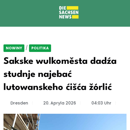
/
NOWINY
POLITIKA
Sakske wulkoměsta dadźa
studnje najebać
lutowanskeho ćišća žórlić
Dresden
20. Apryla 2026
04:03 Uhr