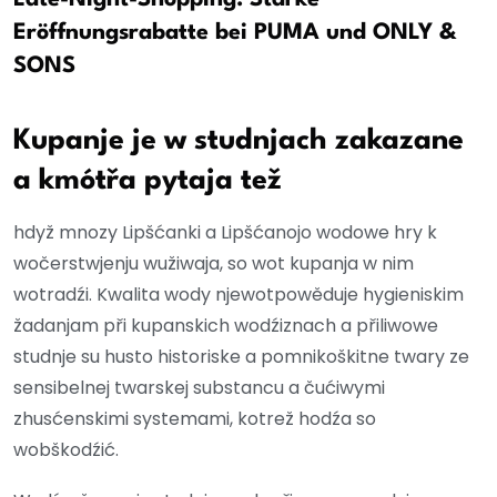
Eröffnungsrabatte bei PUMA und ONLY &
SONS
Kupanje je w studnjach zakazane
a kmótřa pytaja tež
hdyž mnozy Lipšćanki a Lipšćanojo wodowe hry k
wočerstwjenju wužiwaja, so wot kupanja w nim
wotradźi. Kwalita wody njewotpowěduje hygieniskim
žadanjam při kupanskich wodźiznach a přiliwowe
studnje su husto historiske a pomnikoškitne twary ze
sensibelnej twarskej substancu a čućiwymi
zhusćenskimi systemami, kotrež hodźa so
wobškodźić.