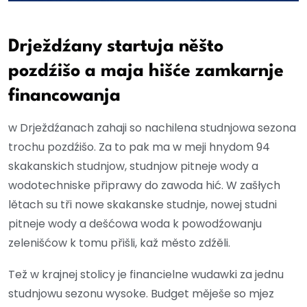
Drježdźany startuja něšto
pozdźišo a maja hišće zamkarnje
financowanja
w Drježdźanach zahaji so nachilena studnjowa sezona
trochu pozdźišo. Za to pak ma w meji hnydom 94
skakanskich studnjow, studnjow pitneje wody a
wodotechniske připrawy do zawoda hić. W zašłych
lětach su tři nowe skakanske studnje, nowej studni
pitneje wody a dešćowa woda k powodźowanju
zelenišćow k tomu přišli, kaž město zdźěli.
Tež w krajnej stolicy je financielne wudawki za jednu
studnjowu sezonu wysoke. Budget měješe so mjez