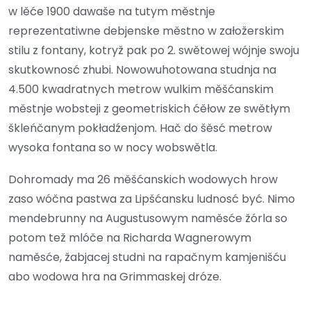
w lěće 1900 dawaše na tutym městnje
reprezentatiwne debjenske městno w załožerskim
stilu z fontany, kotryž pak po 2. swětowej wójnje swoju
skutkownosć zhubi. Nowowuhotowana studnja na
4.500 kwadratnych metrow wulkim měšćanskim
městnje wobsteji z geometriskich ćěłow ze swětłym
škleńčanym pokładźenjom. Hač do šěsć metrow
wysoka fontana so w nocy wobswětla.
Dohromady ma 26 měšćanskich wodowych hrow
zaso wóčna pastwa za Lipšćansku ludnosć być. Nimo
mendebrunny na Augustusowym naměsće žórla so
potom tež mlóče na Richarda Wagnerowym
naměsće, žabjacej studni na rapačnym kamjenišću
abo wodowa hra na Grimmaskej dróze.