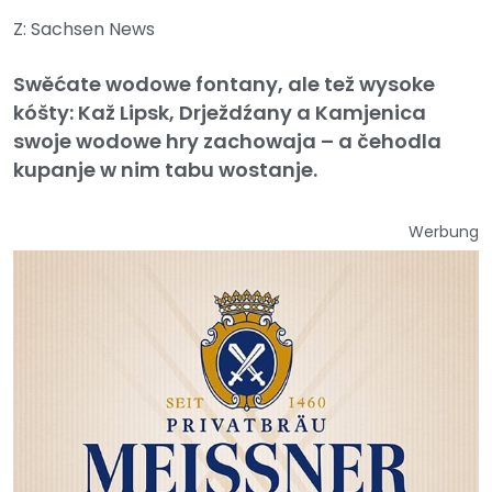
Z: Sachsen News
Swěćate wodowe fontany, ale tež wysoke
kóšty: Kaž Lipsk, Drježdźany a Kamjenica
swoje wodowe hry zachowaja – a čehodla
kupanje w nim tabu wostanje.
Werbung