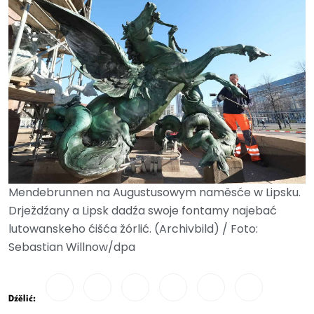
Mendebrunnen na Augustusowym naměsće w Lipsku.
Drježdźany a Lipsk dadźa swoje fontamy najebać
lutowanskeho ćišća žórlić. (Archivbild) / Foto:
Sebastian Willnow/dpa
Dźělić: