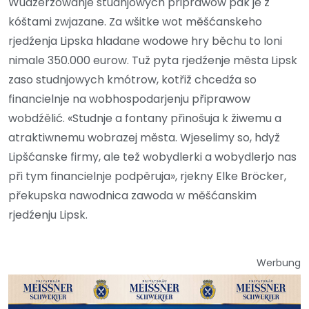
Wudźeržowanje studnjowych připrawow pak je z
kóštami zwjazane. Za wšitke wot měšćanskeho
rjedźenja Lipska hladane wodowe hry běchu to loni
nimale 350.000 eurow. Tuž pyta rjedźenje města Lipsk
zaso studnjowych kmótrow, kotřiž chcedźa so
financielnje na wobhospodarjenju připrawow
wobdźělić. «Studnje a fontany přinošuja k žiwemu a
atraktiwnemu wobrazej města. Wjeselimy so, hdyž
Lipšćanske firmy, ale tež wobydlerki a wobydlerjo nas
při tym financielnje podpěruja», rjekny Elke Bröcker,
překupska nawodnica zawoda w měšćanskim
rjedźenju Lipsk.
Werbung