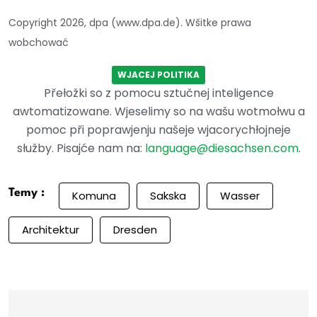
Copyright 2026, dpa (www.dpa.de). Wšitke prawa
wobchować
WJACEJ POLITIKA
Přełožki so z pomocu sztučnej inteligence
awtomatizowane. Wjeselimy so na wašu wotmołwu a
pomoc při poprawjenju našeje wjacorychłojneje
słužby. Pisajće nam na:
language@diesachsen.com
.
Temy :
Komuna
Sakska
Wasser
Architektur
Dresden