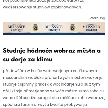
hospodarske lěto 2026 je 205.000 eurow za
wudźeržowanje studnjow zaplanowanych.
Werbung
Studnje hódnoća wobraz města a
su derje za klimu
předewšěm w husće wobtwarjenym nutřkownym
měšćanskim wobłuku přehorliwych městow wukonja
studnje čujomny přinošk k wochłódnjenju a su z tym
dźěl klimje přiměrjeneho wuwića města. Nimo toho su
wone dźěl srjedźoeuropskeho měšćanskeho wobraza,
spěchuja turizm a zwyša kwalitu přebywanja.