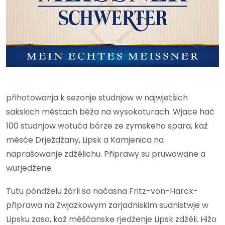
přihotowanja k sezonje studnjow w najwjetšich
sakskich městach běža na wysokoturach. Wjace hač
100 studnjow wotuća bórze ze zymskeho spara, kaž
měsće Drježdźany, Lipsk a Kamjenica na
naprašowanje zdźělichu. Připrawy su pruwowane a
wurjedźene.
Tutu póndźelu žórli so načasna Fritz-von-Harck-
připrawa na Zwjazkowym zarjadniskim sudnistwje w
Lipsku zaso, kaž měšćanske rjedźenje Lipsk zdźěli. Hižo