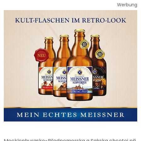
Werbung
Mecklenburgsko-Předpomorska a Sakska chcetej při