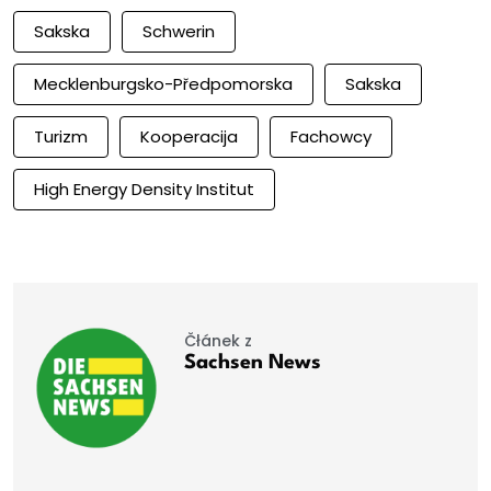
Sakska
Schwerin
Mecklenburgsko-Předpomorska
Sakska
Turizm
Kooperacija
Fachowcy
High Energy Density Institut
Čłánek z
Sachsen News