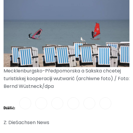
Mecklenburgsko-Předpomorska a Sakska chcetej
turistiskej kooperaciji wutwarić (archiwne foto) / Foto:
Bernd Wüstneck/dpa
Dźělić:
Z: DieSachsen News