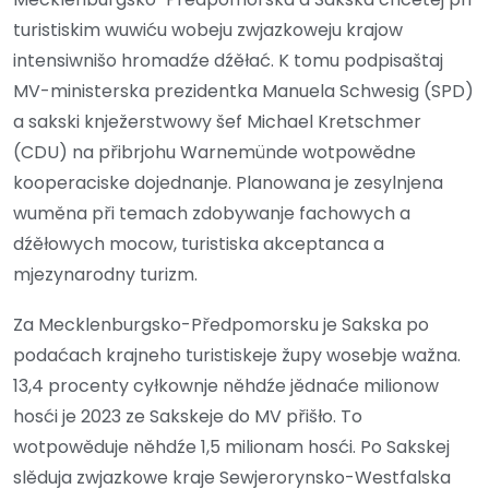
turistiskim wuwiću wobeju zwjazkoweju krajow
intensiwnišo hromadźe dźěłać. K tomu podpisaštaj
MV-ministerska prezidentka Manuela Schwesig (SPD)
a sakski knježerstwowy šef Michael Kretschmer
(CDU) na přibrjohu Warnemünde wotpowědne
kooperaciske dojednanje. Planowana je zesylnjena
wuměna při temach zdobywanje fachowych a
dźěłowych mocow, turistiska akceptanca a
mjezynarodny turizm.
Za Mecklenburgsko-Předpomorsku je Sakska po
podaćach krajneho turistiskeje župy wosebje wažna.
13,4 procenty cyłkownje něhdźe jědnaće milionow
hosći je 2023 ze Sakskeje do MV přišło. To
wotpowěduje něhdźe 1,5 milionam hosći. Po Sakskej
slěduja zwjazkowe kraje Sewjerorynsko-Westfalska