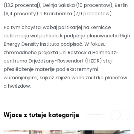
(13,2 procentaj), Delnja Sakska (10 procentow), Berlin
(9,4 procenty) a Braniborska (7,9 procentow).
Po tym chcyštaj wobaj politikarjej na Zerničce
deklaraciju wotpohlada k podpěrje planowaneho High
Energy Density instituta podpisać. W fokusu
zhromadneho projekta Uni Rostock a Helmholtz-
centruma Drježdźany-Rossendorf (HZDR) steji
přeslědźenje materije pod ekstremnymi
wuměnjenjemi, kajkež knježa wone znutřka planetow
a hwězdow.
Wjace z tuteje kategorije