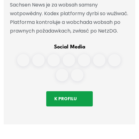
Sachsen News je za wobsah samsny
wotpowědny. Kodex platformy dyrbi so wužiwać.
Platforma kontroluje a wobchada wobsah po
prawnych požadawkach, zwłasć po NetzDG.
Social Media
K PROFILU