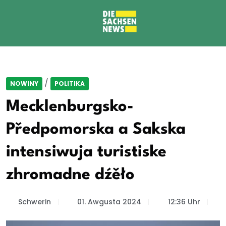
/
NOWINY
POLITIKA
Mecklenburgsko-
Předpomorska a Sakska
intensiwuja turistiske
zhromadne dźěło
Schwerin
01. Awgusta 2024
12:36 Uhr