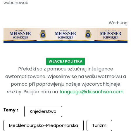
wobchować
Werbung
WJACEJ POLITIKA
Přełožki so z pomocu sztučnej inteligence
awtomatizowane. Wjeselimy so na wašu wotmołwu a
pomoc při poprawjenju našeje wjacorychłojneje
słužby. Pisajće nam na:
language@diesachsen.com
.
Temy :
Knježerstwo
Mecklenburgsko-Předpomorska
Turizm