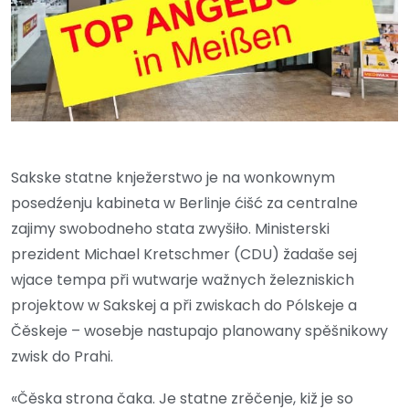
Sakske statne knježerstwo je na wonkownym
posedźenju kabineta w Berlinje ćišć za centralne
zajimy swobodneho stata zwyšiło. Ministerski
prezident Michael Kretschmer (CDU) žadaše sej
wjace tempa při wutwarje wažnych železniskich
projektow w Sakskej a při zwiskach do Pólskeje a
Čěskeje – wosebje nastupajo planowany spěšnikowy
zwisk do Prahi.
«Čěska strona čaka. Je statne zrěčenje, kiž je so