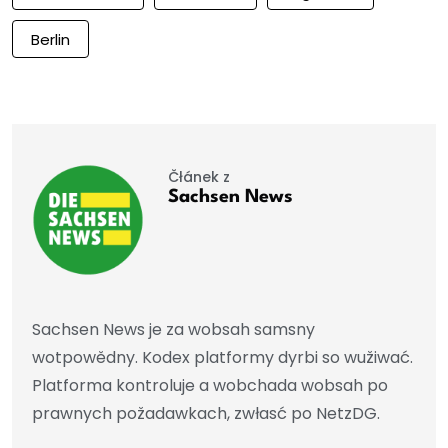
Berlin
Čłánek z
Sachsen News
Sachsen News je za wobsah samsny
wotpowědny. Kodex platformy dyrbi so wužiwać.
Platforma kontroluje a wobchada wobsah po
prawnych požadawkach, zwłasć po NetzDG.