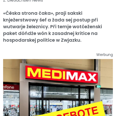
Z: DieSachsen News
«Čěska strona čaka», praji sakski
knježerstwowy šef a žada sej postup při
wutwarje železnicy. Při temje wotćeženski
paket dóńdźe wón k zasadnej kritice na
hospodarskej politice w Zwjazku.
Werbung