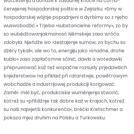
wotćeženja a dóńdźe k zasadnej kritice na čorno-
čerwjenej hospodarskej politice w Zwjazku: «Smy w
hospodarskej wójnje popadnjeni a dyrbimy so z njeho
wuswobodźić.» Trjeba «substancielne reformy», zo by
so wubědźowanjakmanosć Němskeje zaso wróćo
zdobyła. Njeńdźe wo «zestajenje sumow, zo bychu so
dźěry tykali», ale wo to, energiju jako «snadne, drohe
kubło» zaso zapłaćomne sčinić, dawki a wotedawki
přepruwować kaž tež wopačne rozsudy prjedawšich
knježerstwow na přikład při ratarstwje, powětrowym
wobchadźe a industrijowej produkciji korigować.
Zaměr měł być, produkciske wuměnjenja stworić,
kotrež su «přibližnje tak dobre kaž w krajach, kotrež
su naši najwjetši konkurenća», brěčki Kretschmer a
pokaza mjez druhim na Pólsku a Turkowsku.