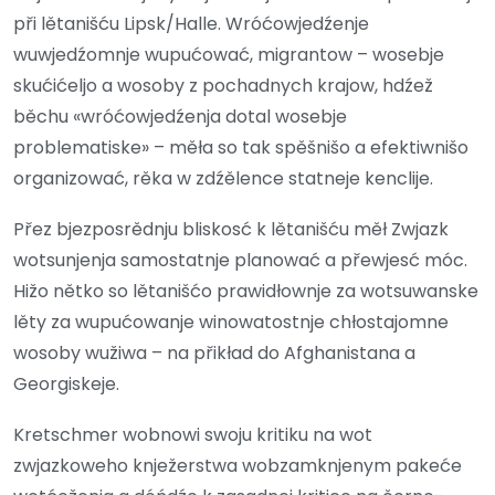
při lětanišću Lipsk/Halle. Wróćowjedźenje
wuwjedźomnje wupućować, migrantow – wosebje
skućićeljo a wosoby z pochadnych krajow, hdźež
běchu «wróćowjedźenja dotal wosebje
problematiske» – měła so tak spěšnišo a efektiwnišo
organizować, rěka w zdźělence statneje kenclije.
Přez bjezposrědnju bliskosć k lětanišću měł Zwjazk
wotsunjenja samostatnje planować a přewjesć móc.
Hižo nětko so lětanišćo prawidłownje za wotsuwanske
lěty za wupućowanje winowatostnje chłostajomne
wosoby wužiwa – na přikład do Afghanistana a
Georgiskeje.
Kretschmer wobnowi swoju kritiku na wot
zwjazkoweho knježerstwa wobzamknjenym pakeće