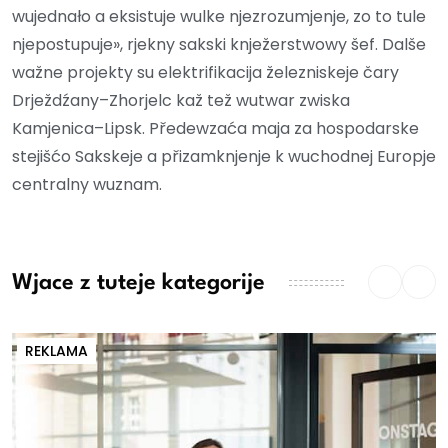
wujednało a eksistuje wulke njezrozumjenje, zo to tule
njepostupuje», rjekny sakski knježerstwowy šef. Dalše
wažne projekty su elektrifikacija železniskeje čary
Drježdźany–Zhorjelc kaž tež wutwar zwiska
Kamjenica–Lipsk. Předewzaća maja za hospodarske
stejišćo Sakskeje a přizamknjenje k wuchodnej Europje
centralny wuznam.
Wjace z tuteje kategorije
REKLAMA