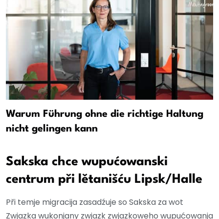
Warum Führung ohne die richtige Haltung
nicht gelingen kann
Sakska chce wupućowanski
centrum při lětanišću Lipsk/Halle
Při temje migracija zasadźuje so Sakska za wot
Zwjazka wukonjany zwjazk zwjazkoweho wupućowanja