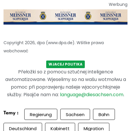
Werbung
Copyright 2026, dpa (www.dpa.de). Wšitke prawa
wobchować
WJACEJ POLITIKA
Přełožki so z pomocu sztučnej inteligence
awtomatizowane. Wjeselimy so na wašu wotmołwu a
pomoc při poprawjenju našeje wjacorychłojneje
słužby. Pisajće nam na:
language@diesachsen.com
.
Temy :
Regierung
Sachsen
Bahn
Deutschland
Kabinett
Migration