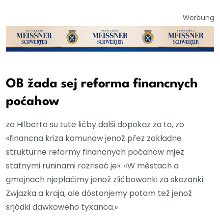
Werbung
OB žada sej reforma financnych
poćahow
za Hilberta su tute ličby dalši dopokaz za to, zo
«financna kriza komunow jenož přez zakładne
strukturne reformy financnych poćahow mjez
statnymi runinami rozrisać je»: «W městach a
gmejnach njepłaćimy jenož zličbowanki za skazanki
Zwjazka a kraja, ale dóstanjemy potom tež jenož
srjódki dawkoweho tykanca.»