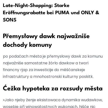
Late-Night-Shopping: Starke
Eröffnungsrabatte bei PUMA und ONLY &
SONS
Přemysłowy dawk najwažniše
dochody komuny
po podaćach města je přemysłowy dawk za komunu
najwažniše samostatne žórło dawkow a twori
financny rjap za inwesticije do měšćanskeje
infrastruktury a mnohostronski kulturny poskitk.
Ćežka hypoteka za rozsudy města
«Jako njeby ženje eksistowaca dynamika wudawkow,
wosebje při winowatostnych wukonach, hišće nic