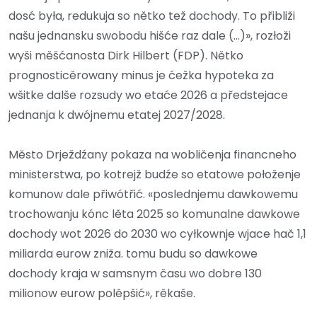
dosć była, redukuja so nětko tež dochody. To přibliži
našu jednansku swobodu hišće raz dale (...)», rozłoži
wyši měšćanosta Dirk Hilbert (FDP). Nětko
prognosticěrowany minus je ćežka hypoteka za
wšitke dalše rozsudy wo etaće 2026 a předstejace
jednanja k dwójnemu etatej 2027/2028.
Město Drježdźany pokaza na wobličenja financneho
ministerstwa, po kotrejž budźe so etatowe połoženje
komunow dale přiwótřić. «poslednjemu dawkowemu
trochowanju kónc lěta 2025 so komunalne dawkowe
dochody wot 2026 do 2030 wo cyłkownje wjace hač 1,1
miliarda eurow zniža. tomu budu so dawkowe
dochody kraja w samsnym času wo dobre 130
milionow eurow polěpšić», rěkaše.