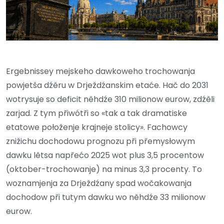
Ergebnissey mejskeho dawkoweho trochowanja
powjetša dźěru w Drježdźanskim etaće. Hač do 2031
wotrysuje so deficit něhdźe 310 milionow eurow, zdźěli
zarjad. Z tym přiwótři so «tak a tak dramatiske
etatowe połoženje krajneje stolicy». Fachowcy
znižichu dochodowu prognozu při přemysłowym
dawku lětsa napřećo 2025 wot plus 3,5 procentow
(oktober-trochowanje) na minus 3,3 procenty. To
woznamjenja za Drježdźany spad wočakowanja
dochodow při tutym dawku wo něhdźe 33 milionow
eurow.