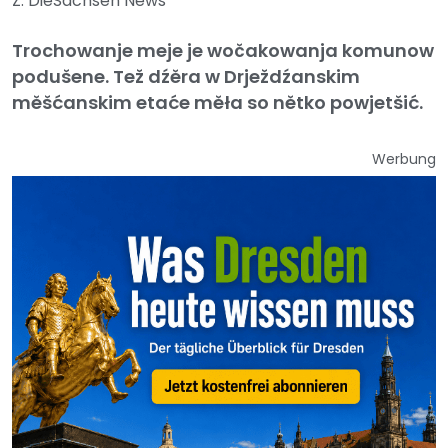
Z: DieSachsen News
Trochowanje meje je wočakowanja komunow
podušene. Tež dźěra w Drježdźanskim
měšćanskim etaće měła so nětko powjetšić.
Werbung