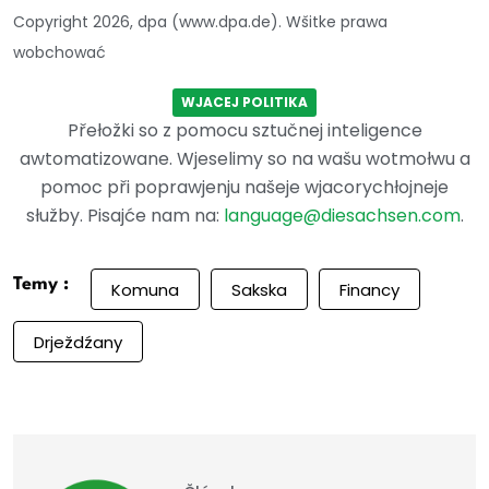
Copyright 2026, dpa (www.dpa.de). Wšitke prawa
wobchować
WJACEJ POLITIKA
Přełožki so z pomocu sztučnej inteligence
awtomatizowane. Wjeselimy so na wašu wotmołwu a
pomoc při poprawjenju našeje wjacorychłojneje
słužby. Pisajće nam na:
language@diesachsen.com
.
Temy :
Komuna
Sakska
Financy
Drježdźany