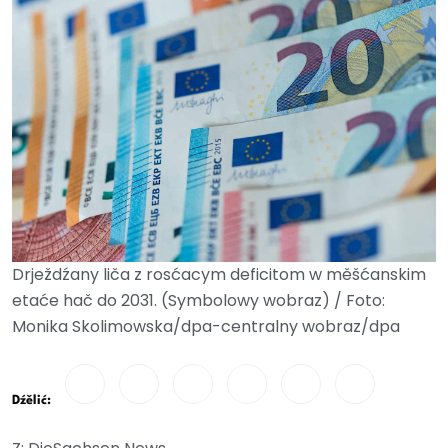
Drježdźany liča z rosćacym deficitom w měšćanskim
etaće hač do 2031. (Symbolowy wobraz) / Foto:
Monika Skolimowska/dpa-centralny wobraz/dpa
Dźělić: