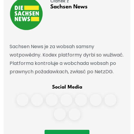
Čłánek z
Sachsen News
Sachsen News je za wobsah samsny
wotpowědny. Kodex platformy dyrbi so wužiwać.
Platforma kontroluje a wobchada wobsah po
prawnych požadawkach, zwłasć po NetzDG.
Social Media