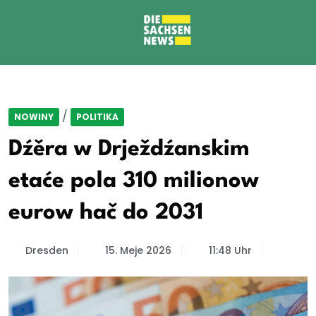
/
NOWINY
POLITIKA
Dźěra w Drježdźanskim
etaće pola 310 milionow
eurow hač do 2031
Dresden
15. Meje 2026
11:48 Uhr