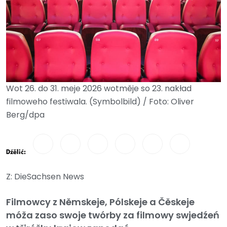
Wot 26. do 31. meje 2026 wotměje so 23. nakład
filmoweho festiwala. (Symbolbild) / Foto: Oliver
Berg/dpa
Dźělić:
Z: DieSachsen News
Filmowcy z Němskeje, Pólskeje a Čěskeje
móža zaso swoje twórby za filmowy swjedźeń