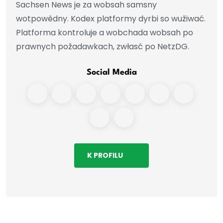
Sachsen News je za wobsah samsny
wotpowědny. Kodex platformy dyrbi so wužiwać.
Platforma kontroluje a wobchada wobsah po
prawnych požadawkach, zwłasć po NetzDG.
Social Media
K PROFILU