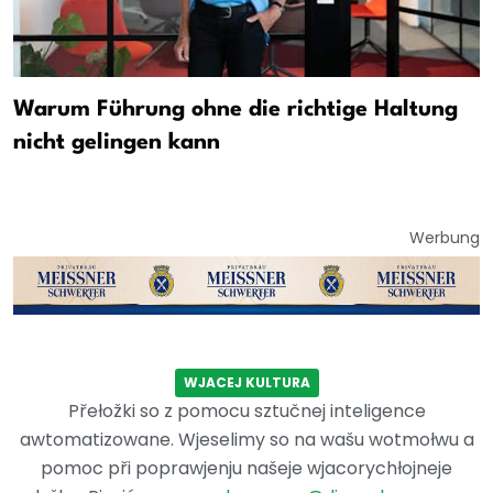
Warum Führung ohne die richtige Haltung
nicht gelingen kann
Werbung
WJACEJ KULTURA
Přełožki so z pomocu sztučnej inteligence
awtomatizowane. Wjeselimy so na wašu wotmołwu a
pomoc při poprawjenju našeje wjacorychłojneje