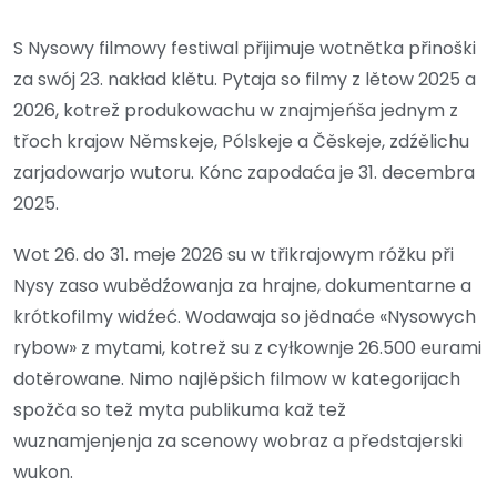
S Nysowy filmowy festiwal přijimuje wotnětka přinoški
za swój 23. nakład klětu. Pytaja so filmy z lětow 2025 a
2026, kotrež produkowachu w znajmjeńša jednym z
třoch krajow Němskeje, Pólskeje a Čěskeje, zdźělichu
zarjadowarjo wutoru. Kónc zapodaća je 31. decembra
2025.
Wot 26. do 31. meje 2026 su w třikrajowym róžku při
Nysy zaso wubědźowanja za hrajne, dokumentarne a
krótkofilmy widźeć. Wodawaja so jědnaće «Nysowych
rybow» z mytami, kotrež su z cyłkownje 26.500 eurami
dotěrowane. Nimo najlěpšich filmow w kategorijach
spožča so tež myta publikuma kaž tež
wuznamjenjenja za scenowy wobraz a předstajerski
wukon.