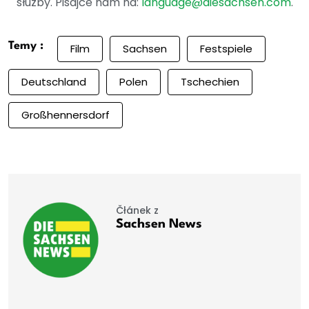
słužby. Pisajće nam na:
language@diesachsen.com
.
Temy :
Film
Sachsen
Festspiele
Deutschland
Polen
Tschechien
Großhennersdorf
Čłánek z
Sachsen News