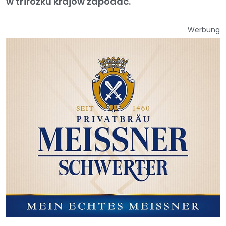
w třiróžku krajow zapodać.
Werbung