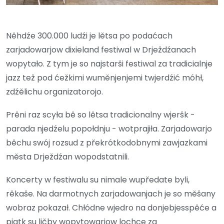
Něhdźe 300.000 ludźi je lětsa po podaćach
zarjadowarjow dixieland festiwal w Drježdźanach
wopytało. Z tym je so najstarši festiwal za tradicialnje
jazz tež pod ćežkimi wuměnjenjemi twjerdźić móhł,
zdźělichu organizatorojo.
Prěni raz scyła bě so lětsa tradicionalny wjeršk -
parada njedźelu popołdnju - wotprajiła. Zarjadowarjo
běchu swój rozsud z překrótkodobnymi zawjazkami
města Drježdźan wopodstatnili.
Koncerty w festiwalu su nimale wupředate byli,
rěkaše. Na darmotnych zarjadowanjach je so měšany
wobraz pokazał. Chłódne wjedro na donjebjesspěće a
pjatk su ličby wopytowarjow lochce za