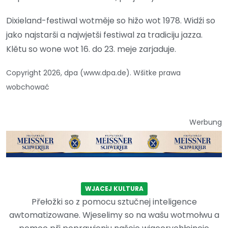
Dixieland-festiwal wotměje so hižo wot 1978. Widźi so
jako najstarši a najwjetši festiwal za tradiciju jazza.
Klětu so wone wot 16. do 23. meje zarjaduje.
Copyright 2026, dpa (www.dpa.de). Wšitke prawa
wobchować
Werbung
WJACEJ KULTURA
Přełožki so z pomocu sztučnej inteligence
awtomatizowane. Wjeselimy so na wašu wotmołwu a