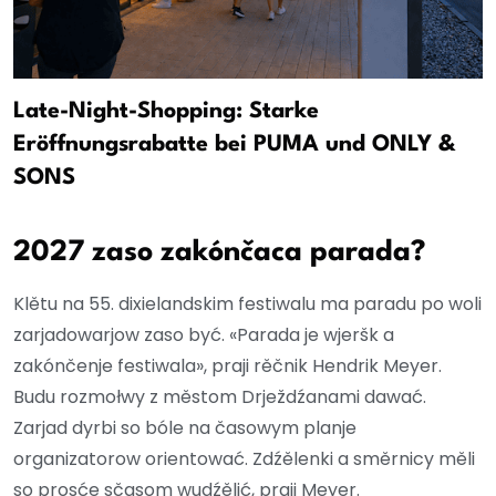
Late-Night-Shopping: Starke
Eröffnungsrabatte bei PUMA und ONLY &
SONS
2027 zaso zakónčaca parada?
Klětu na 55. dixielandskim festiwalu ma paradu po woli
zarjadowarjow zaso być. «Parada je wjeršk a
zakónčenje festiwala», praji rěčnik Hendrik Meyer.
Budu rozmołwy z městom Drježdźanami dawać.
Zarjad dyrbi so bóle na časowym planje
organizatorow orientować. Zdźělenki a směrnicy měli
so prosće sčasom wudźělić, praji Meyer.