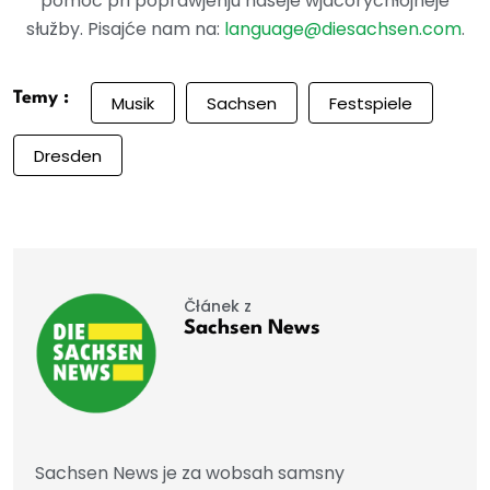
pomoc při poprawjenju našeje wjacorychłojneje
słužby. Pisajće nam na:
language@diesachsen.com
.
Temy :
Musik
Sachsen
Festspiele
Dresden
Čłánek z
Sachsen News
Sachsen News je za wobsah samsny