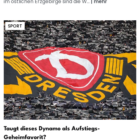
im östlichen Erzgebirge sind die W...
|
mehr
SPORT
Taugt dieses Dynamo als Aufstiegs-
Geheimfavorit?