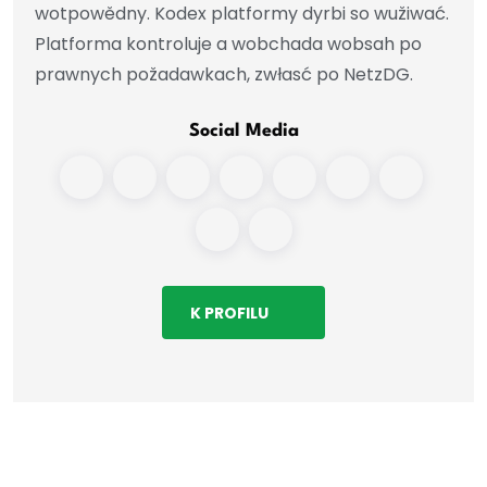
wotpowědny. Kodex platformy dyrbi so wužiwać.
Platforma kontroluje a wobchada wobsah po
prawnych požadawkach, zwłasć po NetzDG.
Social Media
K PROFILU