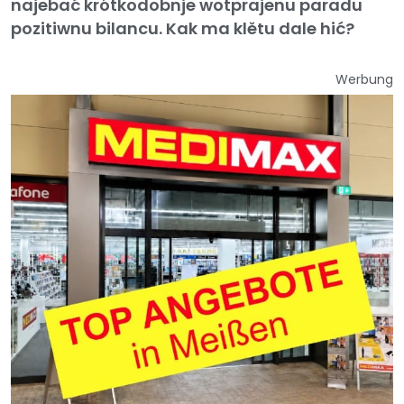
najebać krótkodobnje wotprajenu paradu
pozitiwnu bilancu. Kak ma klětu dale hić?
Werbung