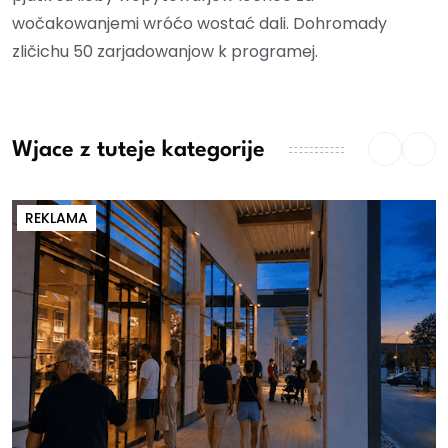
wočakowanjemi wróćo wostać dali. Dohromady
zličichu 50 zarjadowanjow k programej.
Wjace z tuteje kategorije
REKLAMA