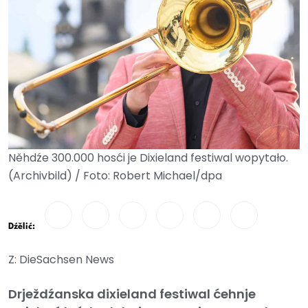
Něhdźe 300.000 hosći je Dixieland festiwal wopytało.
(Archivbild) / Foto: Robert Michael/dpa
Dźělić:
Z: DieSachsen News
Drježdźanska dixieland festiwal ćehnje