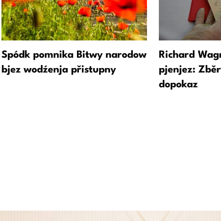
Spódk pomnika Bitwy narodow
Richard Wagn
bjez wodźenja přistupny
pjenjez: Zbě
dopokaz