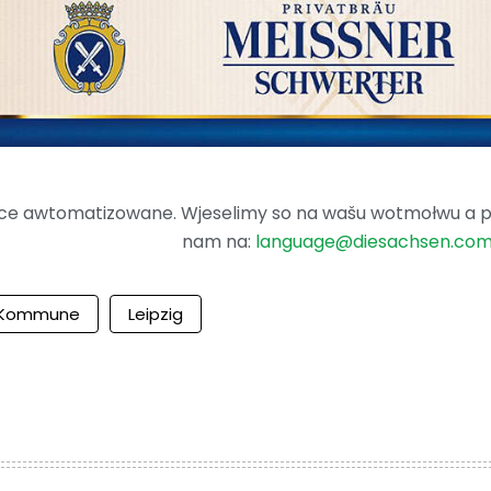
ence awtomatizowane. Wjeselimy so na wašu wotmołwu a po
nam na:
language@diesachsen.co
Kommune
Leipzig