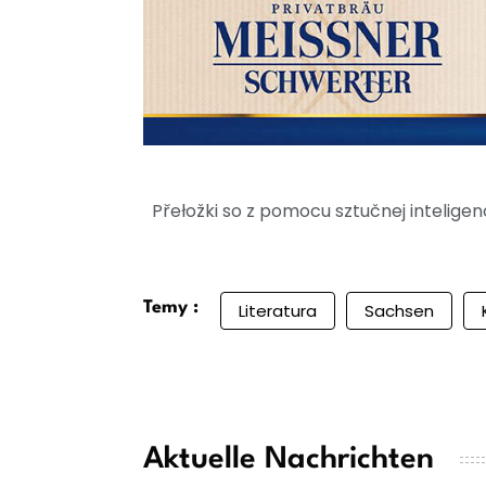
Přełožki so z pomocu sztučnej intelig
Temy :
Literatura
Sachsen
Aktuelle Nachrichten