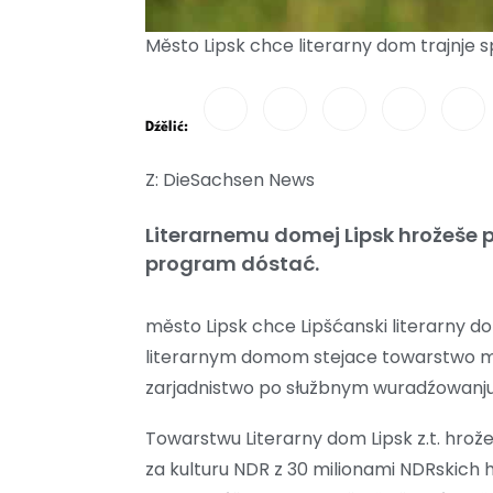
Město Lipsk chce literarny dom trajnje 
Dźělić:
Z: DieSachsen News
Literarnemu domej Lipsk hrožeše
program dóstać.
město Lipsk chce Lipšćanski literarny do
literarnym domom stejace towarstwo mě
zarjadnistwo po słužbnym wuradźowanju
Towarstwu Literarny dom Lipsk z.t. hro
za kulturu NDR z 30 milionami NDRskich