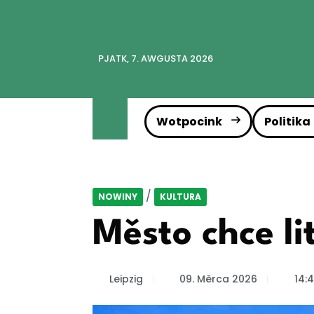
PJATK, 7. AWGUSTA 2026
Wotpocink
Politika
/
NOWINY
KULTURA
Město chce l
Leipzig
09. Měrca 2026
14: