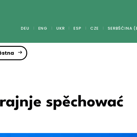
DEU
ENG
UKR
ESP
CZE
SERBŠĆINA (
ěstna
trajnje spěchować