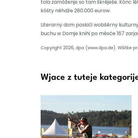
tola zamóženje so tam škrěješe. Kónc 
kóšty něhdźe 280.000 eurow.
Literarny dom poskići wobšěrny kulturny
buchu w Domje knihi po měsće 167 zarj
Copyright 2026, dpa (www.dpa.de). Wšitke
Wjace z tuteje kategorij