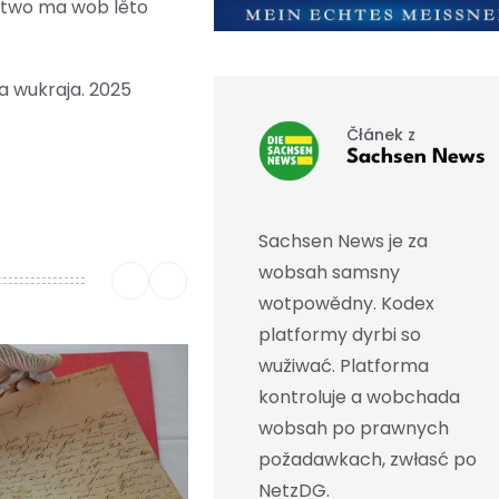
stwo ma wob lěto
a wukraja. 2025
Čłánek z
Sachsen News
Sachsen News je za
wobsah samsny
wotpowědny. Kodex
platformy dyrbi so
wužiwać. Platforma
kontroluje a wobchada
wobsah po prawnych
požadawkach, zwłasć po
NetzDG.