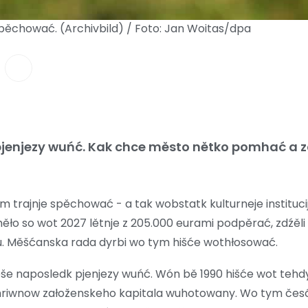
spěchować. (Archivbild) / Foto: Jan Woitas/dpa
 pjenjezy wuńć. Kak chce město nětko pomhać a 
m trajnje spěchować - a tak wobstatk kulturneje instituci
ło so wot 2027 lětnje z 205.000 eurami podpěrać, zdźěl
. Měšćanska rada dyrbi wo tym hišće wothłosować.
žeše naposledk pjenjezy wuńć. Wón bě 1990 hišće wot teh
 hriwnow załoženskeho kapitala wuhotowany. Wo tym česć