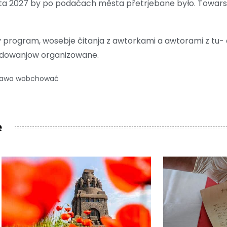
lěta 2027 by po podaćach města přetrjebane było. Towar
 program, wosebje čitanja z awtorkami a awtorami z tu- 
adowanjow organizowane.
 prawa wobchować
e