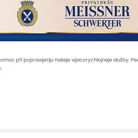
moc při poprawjenju našeje wjacorychłojneje słužby. Pis
m
.