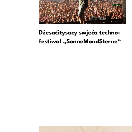
g: Starke
Dźesaćitysacy swjeća techno-
 bei PUMA
festiwal „SonneMondSterne“