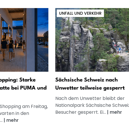
UNFALL UND VERKEHR
opping: Starke
Sächsische Schweiz nach
atte bei PUMA und
Unwetter teilweise gesperrt
Nach dem Unwetter bleibt der
Nationalpark Sächsische Schweiz
 Shopping am Freitag,
Besucher gesperrt. Ei...
|
mehr
warten in den
..
|
mehr