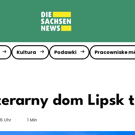
Kultura
Podawki
Pracowniske m
iterarny dom Lipsk 
46 Uhr
1 Min