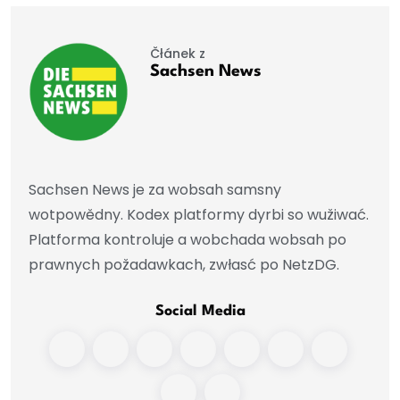
Čłánek z
Sachsen News
Sachsen News je za wobsah samsny
wotpowědny. Kodex platformy dyrbi so wužiwać.
Platforma kontroluje a wobchada wobsah po
prawnych požadawkach, zwłasć po NetzDG.
Social Media