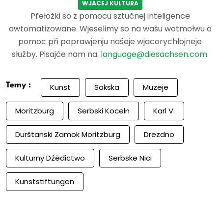
WJACEJ KULTURA
Přełožki so z pomocu sztučnej inteligence
awtomatizowane. Wjeselimy so na wašu wotmołwu a
pomoc při poprawjenju našeje wjacorychłojneje
słužby. Pisajće nam na:
language@diesachsen.com
.
Temy :
Kunst
Sakska
Muzeje
Moritzburg
Serbski Koceln
Karl V.
Durštanski Zamok Moritzburg
Drezdno
Kulturny Dźědictwo
Serbske Nici
Kunststiftungen