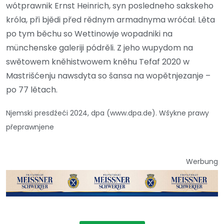
wótprawnik Ernst Heinrich, syn posledneho sakskeho
króla, při bjědi před rědnym armadnyma wróćał. Lěta
po tym běchu so Wettinowje wopadniki na
münchenske galeriji pódrěli. Z jeho wupydom na
swětowem kněhistwowem kněhu Tefaf 2020 w
Mastrišćenju nawsdyta so šansa na wopětnjezanje –
po 77 lětach.
Njemski presdźeći 2024, dpa (www.dpa.de). Wšykne prawy
přeprawnjene
Werbung