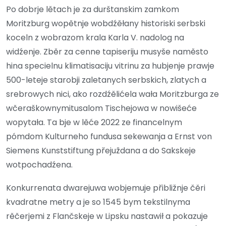
Po dobrje lětach je za durštanskim zamkom
Moritzburg wopětnje wobdźěłany historiski serbski
koceln z wobrazom krala Karla V. nadolog na
widźenje. Zběr za cenne tapiseriju musyše naměsto
hina specielnu klimatisaciju vitrinu za hubjenje prawje
500-leteje starobji zaletanych serbskich, zlatych a
srebrowych nici, ako rozdźělićela wała Moritzburga ze
wčeraškownymitusalom Tischejowa w nowišeće
wopytała. Ta bje w lěće 2022 ze financelnym
pómdom Kulturneho fundusa sekewanja a Ernst von
Siemens Kunststiftung přejuždana a do Sakskeje
wotpochadźena.
Konkurrenata dwarejuwa wobjemuje přibližnje čěri
kvadratne metry a je so 1545 bym tekstilnyma
rěčerjemi z Flančskeje w Lipsku nastawił a pokazuje