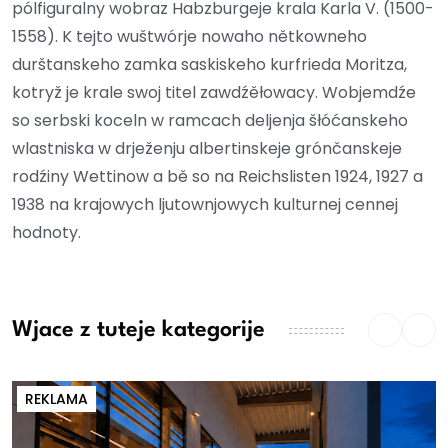
pólfiguralny wobraz Habzburgeje krala Karla V. (1500-
1558). K tejto wuštwórje nowaho nětkowneho
durštanskeho zamka saskiskeho kurfrieda Moritza,
kotryž je krale swoj titel zawdźěłowacy. Wobjemdźe
so serbski koceln w ramcach deljenja šłóćanskeho
wlastniska w drježenju albertinskeje grónčanskeje
rodźiny Wettinow a bě so na Reichslisten 1924, 1927 a
1938 na krajowych ljutownjowych kulturnej cennej
hodnoty.
Wjace z tuteje kategorije
REKLAMA