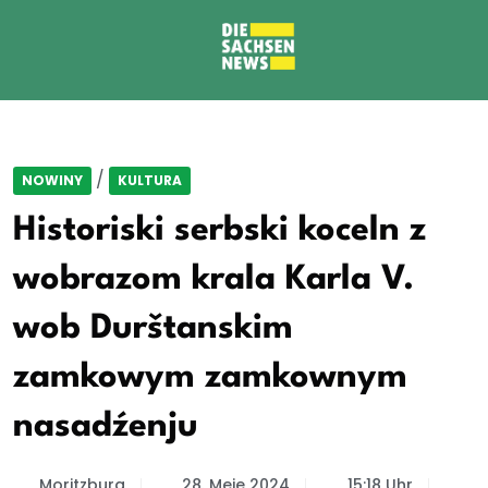
/
NOWINY
KULTURA
Historiski serbski koceln z
wobrazom krala Karla V.
wob Durštanskim
zamkowym zamkownym
nasadźenju
Moritzburg
28. Meje 2024
15:18 Uhr