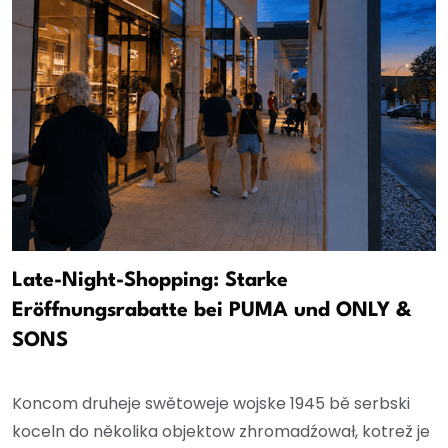
Late-Night-Shopping: Starke
Eröffnungsrabatte bei PUMA und ONLY &
SONS
Koncom druheje swětoweje wojske 1945 bě serbski
koceln do několika objektow zhromadźował, kotrež je