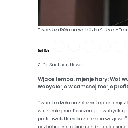
Twarske dźěła na wotrězku Saksko-Frank
Dźělić:
Z: DieSachsen News
Wjace tempa, mjenje hary: Wot 
wobydlerjo w samsnej měrje profi
Twarske dźěła na železniskej čarje mjez 
wotzamknjene. Pasažěrojo a wobydlerjo 
profitowali, Němska železnica wozjewi. 
pozběhnjene a skića něhdźe polěpšene 