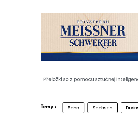
Přełožki so z pomocu sztučnej intelig
Temy :
Bahn
Sachsen
Durin