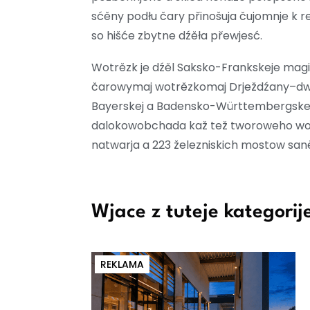
sćěny podłu čary přinošuja čujomnje k 
so hišće zbytne dźěła přewjesć.
Wotrězk je dźěl Saksko-Frankskeje magi
čarowymaj wotrězkomaj Drježdźany–dwór
Bayerskej a Badensko-Württembergskej. 
dalokowobchada kaž tež tworoweho wobc
natwarja a 223 železniskich mostow san
Wjace z tuteje kategorij
REKLAMA