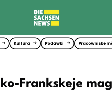
Kultura
Podawki
Pracowniske m
ko-Frankskeje magi