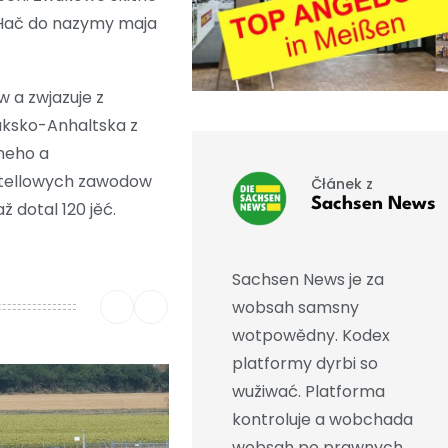
 Hač do nazymy maja
 a zwjazuje z
aksko-Anhaltska z
neho a
 stellowych zawodow
Čłánek z
Sachsen News
 dotal 120 jěć.
Sachsen News je za
wobsah samsny
wotpowědny. Kodex
platformy dyrbi so
wužiwać. Platforma
kontroluje a wobchada
wobsah po prawnych