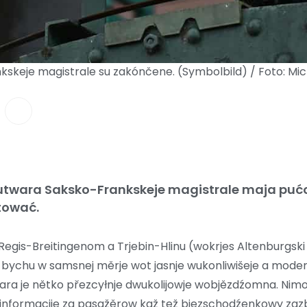
skeje magistrale su zakónčene. (Symbolbild) / Foto: Mi
wutwara Saksko-Frankskeje magistrale maja pu
tować.
Regis-Breitingenom a Trjebin-Hlinu (wokrjes Altenburgski 
bychu w samsnej měrje wot jasnje wukonliwišeje a modern
Čara je nětko přezcyłnje dwukolijowje wobjězdźomna. Nimo
informacije za pasažěrow kaž tež bjezschodźenkowy zaz