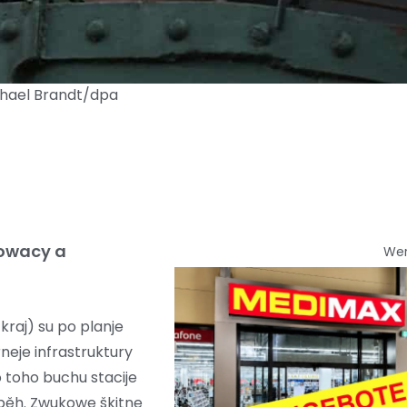
chael Brandt/dpa
ćowacy a
We
kraj) su po planje
eje infrastruktury
 toho buchu stacije
běh. Zwukowe škitne