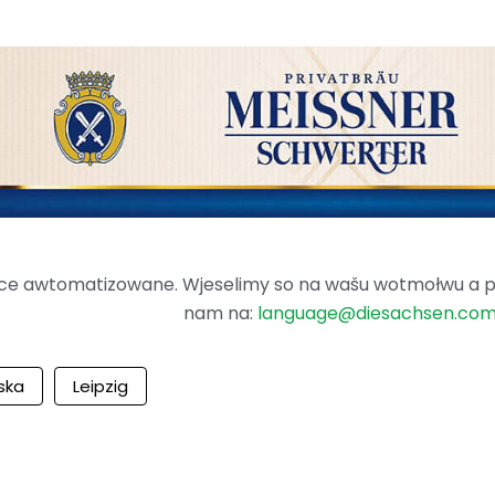
ence awtomatizowane. Wjeselimy so na wašu wotmołwu a po
nam na:
language@diesachsen.co
ska
Leipzig