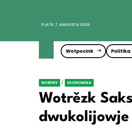
PJATK, 7. AWGUSTA 2026
Wotpocink
Politika
/
NOWINY
EKONOMIKA
Wotrězk Saks
dwukolijowje