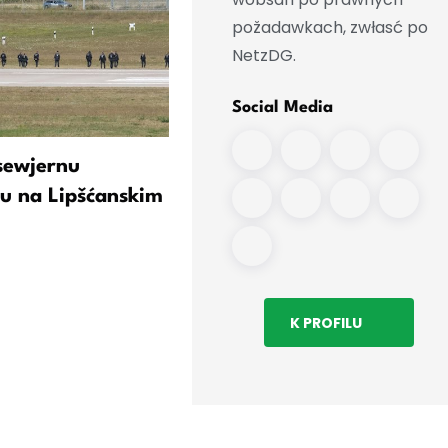
požadawkach, zwłasć po
NetzDG.
Social Media
 sewjernu
Wjace hač milion Saksow
u na Lipšćanskim
jězdźi z „domjacymi čisło
znamješkami“
K PROFILU