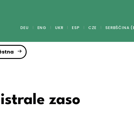
DEU
ENG
UKR
ESP
CZE
SERBŠĆINA (
ěstna
strale zaso