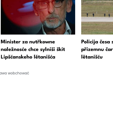
Minister za nutřkowne
Policija česa
naležnosće chce sylniši škit
přizemnu čar
Lipšćanskeho lětanišća
lětanišću
 prawa wobchować