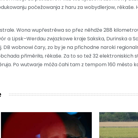
redukowanju poćežowanja z haru za wobydlerjow, rěkaše.
strale. Wona wupřestrěwa so přez něhdźe 288 kilometrow
 a Lipsk–Werdau zwjazkowe kraje Sakska, Durinska a S
DB wobnowi čary, zo by je na přichodne naroki regional
hada přiměriła, rěkaše. Za to so tež 32 elektroniskich
ěruja. Po wutwarje móža ćahi tam z tempom 160 město kaž
e