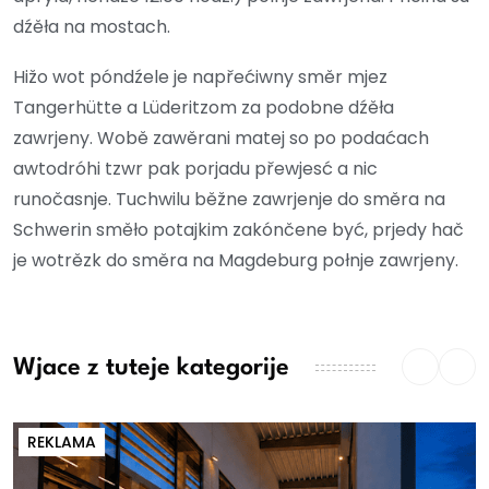
dźěła na mostach.
Hižo wot póndźele je napřećiwny směr mjez
Tangerhütte a Lüderitzom za podobne dźěła
zawrjeny. Wobě zawěrani matej so po podaćach
awtodróhi tzwr pak porjadu přewjesć a nic
runočasnje. Tuchwilu běžne zawrjenje do směra na
Schwerin směło potajkim zakónčene być, prjedy hač
je wotrězk do směra na Magdeburg połnje zawrjeny.
Wjace z tuteje kategorije
REKLAMA