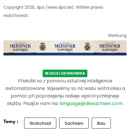
Copyright 2026, dpa (www.dpa.de). Wšitke prawa
wobchować
Werbung
WJACEJ EKONOMIKA
Přełožki so z pomocu sztučnej inteligence
awtomatizowane. Wjeselimy so na wašu wotmołwu a
pomoc při poprawjenju našeje wjacorychłojneje
słužby. Pisajće nam na:
language@diesachsen.com
.
Temy :
Wobchad
Sachsen
Bau