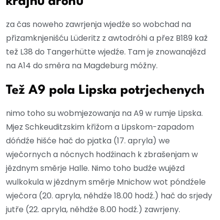
krajnu dróhu
za čas noweho zawrjenja wjedźe so wobchad na
přizamknjenišću Lüderitz z awtodróhi a přez B189 kaž
tež L38 do Tangerhütte wjedźe. Tam je znowanajězd
na A14 do směra na Magdeburg móžny.
Tež A9 pola Lipska potrjechenych
nimo toho su wobmjezowanja na A9 w rumje Lipska.
Mjez Schkeuditzskim křižom a Lipskom-zapadom
dóńdźe hišće hač do pjatka (17. apryla) we
wječornych a nócnych hodźinach k zbrašenjam w
jězdnym směrje Halle. Nimo toho budźe wujězd
wulkokula w jězdnym směrje Mnichow wot póndźele
wječora (20. apryla, něhdźe 18.00 hodź.) hač do srjedy
jutře (22. apryla, něhdźe 8.00 hodź.) zawrjeny.