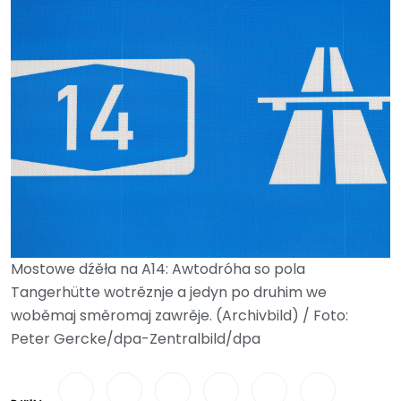
Mostowe dźěła na A14: Awtodróha so pola
Tangerhütte wotrěznje a jedyn po druhim we
woběmaj směromaj zawrěje. (Archivbild) / Foto:
Peter Gercke/dpa-Zentralbild/dpa