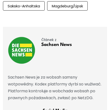
Saksko-Anhaltska
Magdeburg/Lipsk
Čłánek z
Sachsen News
Sachsen News je za wobsah samsny
wotpowědny. Kodex platformy dyrbi so wužiwać.
Platforma kontroluje a wobchada wobsah po
prawnych požadawkach, zwłasć po NetzDG.