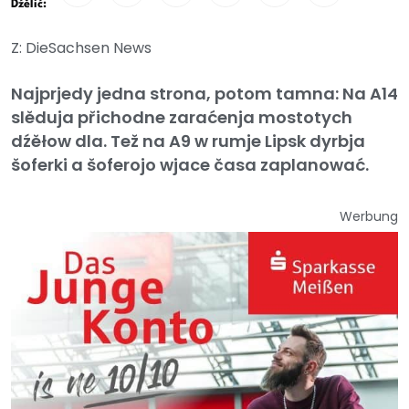
Dźělić:
Z: DieSachsen News
Najprjedy jedna strona, potom tamna: Na A14
slěduja přichodne zaraćenja mostotych
dźěłow dla. Tež na A9 w rumje Lipsk dyrbja
šoferki a šoferojo wjace časa zaplanować.
Werbung