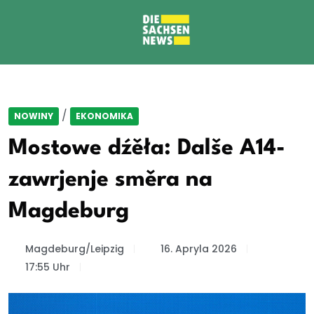
/
NOWINY
EKONOMIKA
Mostowe dźěła: Dalše A14-
zawrjenje směra na
Magdeburg
Magdeburg/Leipzig
16. Apryla 2026
17:55 Uhr