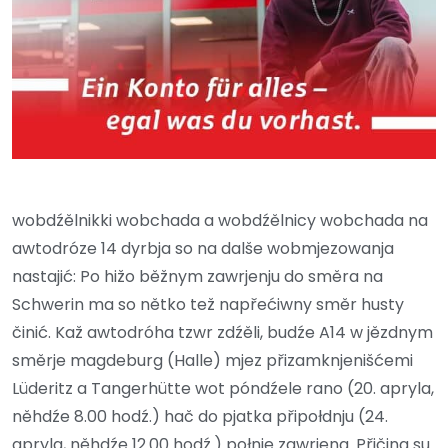
wobdźělnikki wobchada a wobdźělnicy wobchada na
awtodróze 14 dyrbja so na dalše wobmjezowanja
nastajić: Po hižo běžnym zawrjenju do směra na
Schwerin ma so nětko tež napřećiwny směr husty
činić. Kaž awtodróha tzwr zdźěli, budźe A14 w jězdnym
směrje magdeburg (Halle) mjez přizamknjenišćemi
Lüderitz a Tangerhütte wot póndźele rano (20. apryla,
něhdźe 8.00 hodź.) hač do pjatka připołdnju (24.
apryla, něhdźe 12.00 hodź.) połnje zawrjena. Přičina su