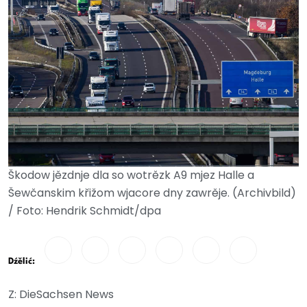
Škodow jězdnje dla so wotrězk A9 mjez Halle a
Šewčanskim křižom wjacore dny zawrěje. (Archivbild)
/ Foto: Hendrik Schmidt/dpa
Dźělić:
Z: DieSachsen News