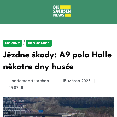
/
NOWINY
EKONOMIKA
Jězdne škody: A9 pola Halle
někotre dny husće
Sandersdorf-Brehna
15. Měrca 2026
15:07 Uhr