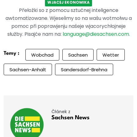
WJACEJ EKONOMIKA
Přełožki so z pomocu sztučnej inteligence
awtomatizowane. Wjeselimy so na wašu wotmołwu a
pomoc při poprawjenju našeje wjacorychłojneje
słužby. Pisajće nam na:
language@diesachsen.com
.
Temy :
Wobchad
Sachsen
Wetter
Sachsen-Anhalt
Sandersdorf-Brehna
Čłánek z
Sachsen News