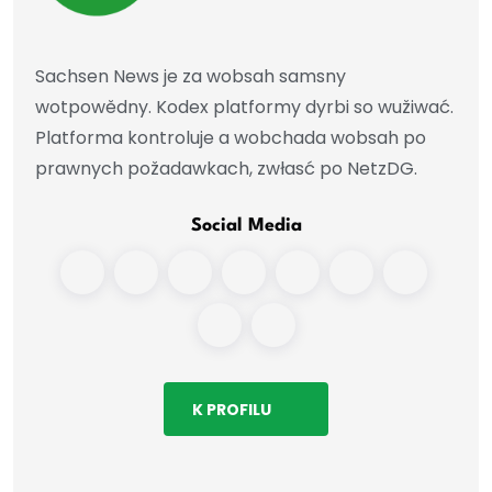
Sachsen News je za wobsah samsny
wotpowědny. Kodex platformy dyrbi so wužiwać.
Platforma kontroluje a wobchada wobsah po
prawnych požadawkach, zwłasć po NetzDG.
Social Media
K PROFILU