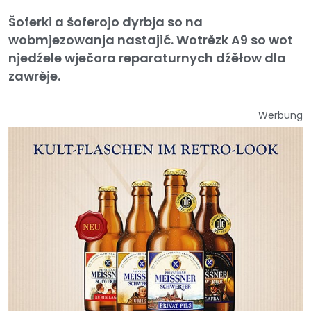
Šoferki a šoferojo dyrbja so na
wobmjezowanja nastajić. Wotrězk A9 so wot
njedźele wječora reparaturnych dźěłow dla
zawrěje.
Werbung