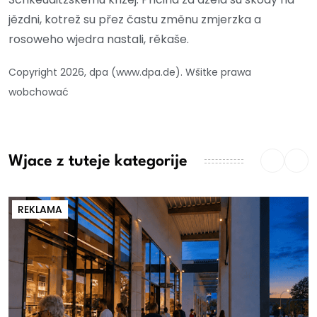
jězdni, kotrež su přez častu změnu zmjerzka a
rosoweho wjedra nastali, rěkaše.
Copyright 2026, dpa (www.dpa.de). Wšitke prawa
wobchować
Wjace z tuteje kategorije
REKLAMA