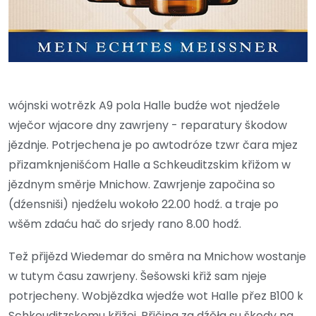
wójnski wotrězk A9 pola Halle budźe wot njedźele
wječor wjacore dny zawrjeny - reparatury škodow
jězdnje. Potrjechena je po awtodróze tzwr čara mjez
přizamknjenišćom Halle a Schkeuditzskim křižom w
jězdnym směrje Mnichow. Zawrjenje započina so
(dźensniši) njedźelu wokoło 22.00 hodź. a traje po
wšěm zdaću hač do srjedy rano 8.00 hodź.
Tež přijězd Wiedemar do směra na Mnichow wostanje
w tutym času zawrjeny. Šešowski křiž sam njeje
potrjecheny. Wobjězdka wjedźe wot Halle přez B100 k
Schkeuditzskemu křižej. Přičina za dźěła su škody na