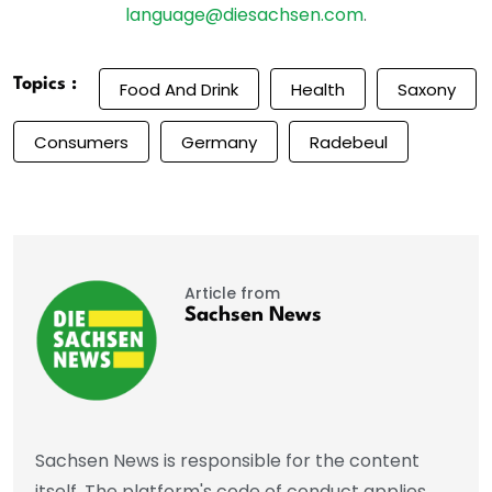
language@diesachsen.com
.
Topics :
Food And Drink
Health
Saxony
Consumers
Germany
Radebeul
Article from
Sachsen News
Sachsen News is responsible for the content
itself. The platform's code of conduct applies.