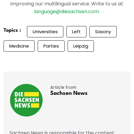
improving our multilingual service. Write to us at:
language@diesachsen.com
.
Topics :
Universities
Left
Saxony
Medicine
Parties
Leipzig
Article from
Sachsen News
Sachsen News is responsible for the content