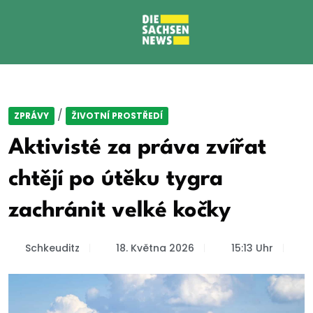
/
ZPRÁVY
ŽIVOTNÍ PROSTŘEDÍ
Aktivisté za práva zvířat
chtějí po útěku tygra
zachránit velké kočky
Schkeuditz
18. Května 2026
15:13 Uhr