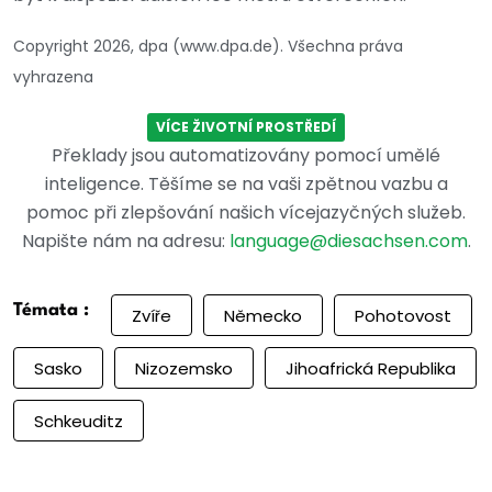
Copyright 2026, dpa (www.dpa.de). Všechna práva
vyhrazena
VÍCE ŽIVOTNÍ PROSTŘEDÍ
Překlady jsou automatizovány pomocí umělé
inteligence. Těšíme se na vaši zpětnou vazbu a
pomoc při zlepšování našich vícejazyčných služeb.
Napište nám na adresu:
language@diesachsen.com
.
Témata :
Zvíře
Německo
Pohotovost
Sasko
Nizozemsko
Jihoafrická Republika
Schkeuditz