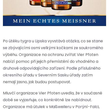
Po útěku tygra u Lipska vyvstává otázka, co se stane
se zbývajícími osmi velkými kočkami ze soukromého
výběhu. Organizace na ochranu zvířat Vier Pfoten
nabízí pomoc při jejich přemístění do vhodného a
druhově odpovídajícího zařízení. Podle příslušného
okresního úřadu v Severním Sasku úřady zatím
nemají jasno, jak budou postupovat.
Mluvčí organizace Vier Pfoten uvedla, že v současné
době se vyjasňuje, co konkrétně lze nabídnout.
Organizace má útulek v Maßweileru v Porýní-Falci,