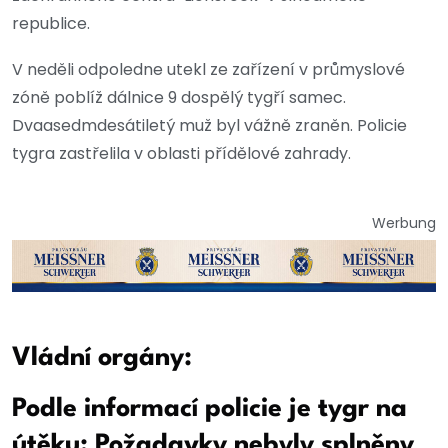
republice.
V neděli odpoledne utekl ze zařízení v průmyslové
zóně poblíž dálnice 9 dospělý tygří samec.
Dvaasedmdesátiletý muž byl vážně zraněn. Policie
tygra zastřelila v oblasti přídělové zahrady.
Werbung
Vládní orgány:
Podle informací policie je tygr na
útěku: Požadavky nebyly splněny