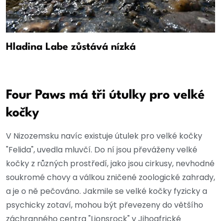
Hladina Labe zůstává nízká
Four Paws má tři útulky pro velké
kočky
V Nizozemsku navíc existuje útulek pro velké kočky
"Felida", uvedla mluvčí. Do ní jsou převáženy velké
kočky z různých prostředí, jako jsou cirkusy, nevhodné
soukromé chovy a válkou zničené zoologické zahrady,
a je o ně pečováno. Jakmile se velké kočky fyzicky a
psychicky zotaví, mohou být převezeny do většího
záchranného centra "Lionsrock" v Jihoafrické