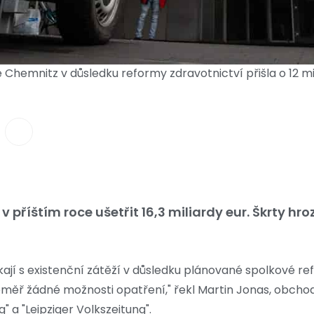
Chemnitz v důsledku reformy zdravotnictví přišla o 12 mi
 příštím roce ušetřit 16,3 miliardy eur. Škrty hro
jí s existenční zátěží v důsledku plánované spolkové re
měř žádné možnosti opatření," řekl Martin Jonas, obcho
 a "Leipziger Volkszeitung".