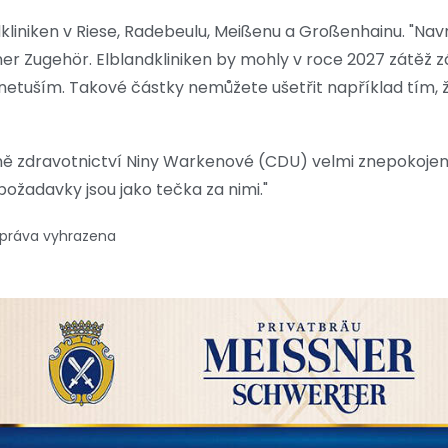
dkliniken v Riese, Radebeulu, Meißenu a Großenhainu. "Navr
iner Zugehör. Elblandkliniken by mohly v roce 2027 zátěž 
íli netuším. Takové částky nemůžete ušetřit například tím,
ně zdravotnictví Niny Warkenové (CDU) velmi znepokojeno
ožadavky jsou jako tečka za nimi."
 práva vyhrazena