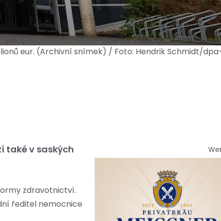
lionů eur. (Archivní snímek) / Foto: Hendrik Schmidt/dpa
zí také v saských
We
formy zdravotnictví.
dní ředitel nemocnice