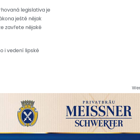
hovaná legislativa je
zákona ještě nějak
 že zavřete nějaké
 i vedení lipské
We