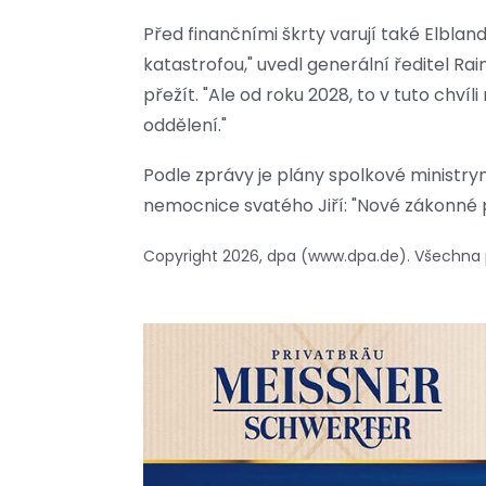
Před finančními škrty varují také Elblan
katastrofou," uvedl generální ředitel Ra
přežít. "Ale od roku 2028, to v tuto chv
oddělení."
Podle zprávy je plány spolkové ministry
nemocnice svatého Jiří: "Nové zákonné p
Copyright 2026, dpa (www.dpa.de). Všechna