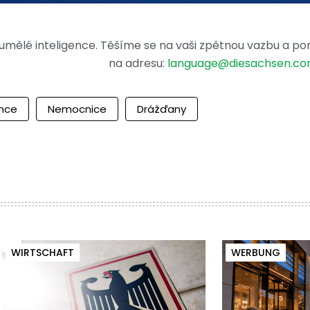
mělé inteligence. Těšíme se na vaši zpětnou vazbu a po
na adresu:
language@diesachsen.c
ance
Nemocnice
Drážďany
WIRTSCHAFT
WERBUNG