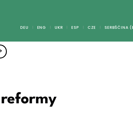
DEU
ENG
UKR
ESP
CZE
SERBŠĆINA (
 reformy