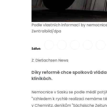
Podle vlastních informací by nemocnice 
Zentralbild/dpa
Sdílet:
Z: DieSachsen News
Díky reformě chce spolková vláda v
klinikách.
Nemocnice v Sasku se podle médií potýka
"Vzhledem k rychlé realizaci nemáme té
v Chemnitz, deníkům "Sächsische Zeitung"