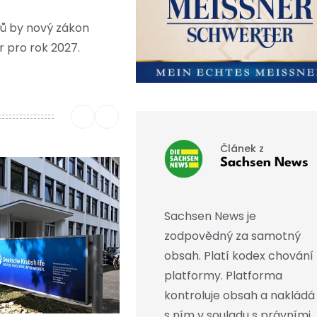
čtů by nový zákon
r pro rok 2027.
Článek z
Sachsen News
Sachsen News je
zodpovědný za samotný
obsah. Platí kodex chování
platformy. Platforma
kontroluje obsah a nakládá
s ním v souladu s právními