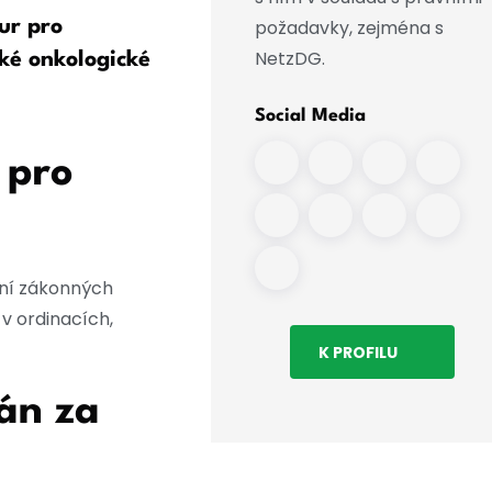
požadavky, zejména s
ur pro
Digitalizace v nemocnicích
NetzDG.
ké onkologické
postupuje vpřed
Social Media
 pro
ení zákonných
 v ordinacích,
K PROFILU
lán za