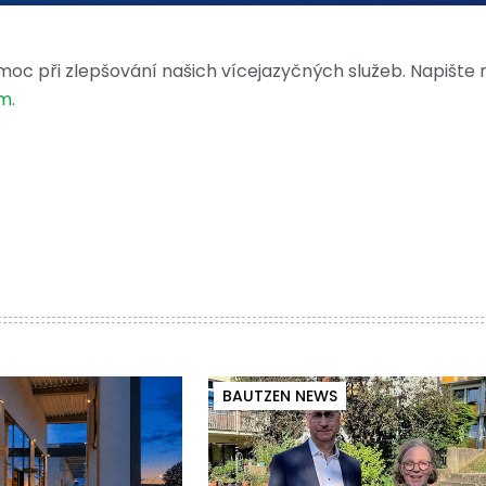
moc při zlepšování našich vícejazyčných služeb. Napište
om
.
BAUTZEN NEWS