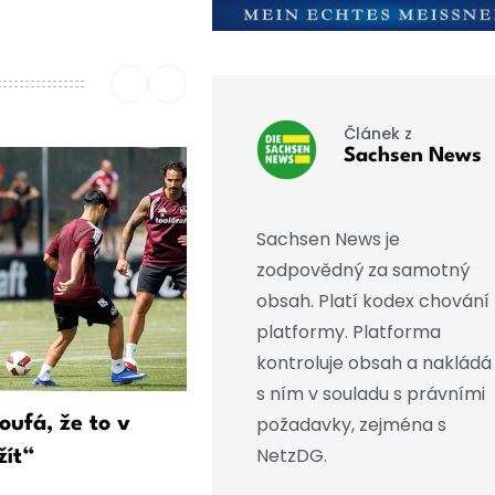
Článek z
Sachsen News
Sachsen News je
zodpovědný za samotný
obsah. Platí kodex chování
platformy. Platforma
kontroluje obsah a nakládá
s ním v souladu s právními
požadavky, zejména s
oufá, že to v
„Pele“ Wollitz – poslední 
NetzDG.
žít“
druhu?