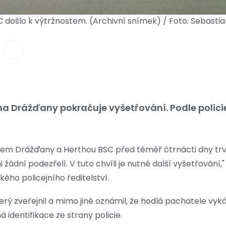
došlo k výtržnostem. (Archivní snímek) / Foto: Sebasti
 Drážďany pokračuje vyšetřování. Podle policie
 Drážďany a Herthou BSC před téměř čtrnácti dny trvá p
i žádní podezřelí. V tuto chvíli je nutné další vyšetřování," 
ého policejního ředitelství.
rý zveřejnil a mimo jiné oznámil, že hodlá pachatele vyká
á identifikace ze strany policie.