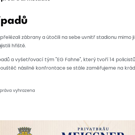
ípadů
přelézali zábrany a útočili na sebe uvnitř stadionu mimo j
stili hřiště.
padů a vyšetřovací tým "EG Fahne", který tvoří 14 policist
spouštěč násilné konfrontace se stále zaměřujeme na krá
 práva vyhrazena