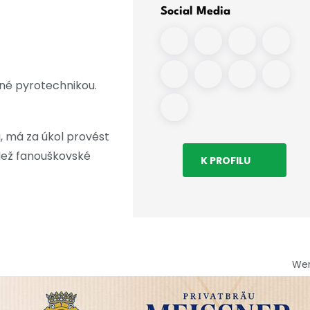
Social Media
iné pyrotechnikou.
ů, má za úkol provést
dež fanouškovské
K PROFILU
We