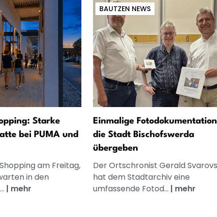
BAUTZEN NEWS
opping: Starke
Einmalige Fotodokumentation
atte bei PUMA und
die Stadt Bischofswerda
übergeben
 Shopping am Freitag,
Der Ortschronist Gerald Svarov
warten in den
hat dem Stadtarchiv eine
..
|
mehr
umfassende Fotod...
|
mehr