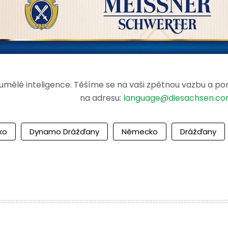
mělé inteligence. Těšíme se na vaši zpětnou vazbu a po
na adresu:
language@diesachsen.c
ko
Dynamo Drážďany
Německo
Drážďany