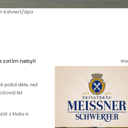
an Kahnert/dpa
 zatím nebyli
We
olicii déle, než
citoval list
zat z klubu a