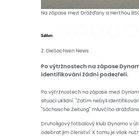
Na zápase mezi Drážďany a Herthou BSC 
Sdílet:
Z: DieSachsen News
Po výtržnostech na zápase Dynama
identifikováni žádní podezřelí.
Po výtržnostech na zápase mezi Dynamem
situaci uklidní. "Zatím nebyli identifikován
"Sächsische Zeitung" mluvčího drážďansk
Druholigový fotbalový klub Dynamo v úte
odebrat jim členství. K tomu je však nutn