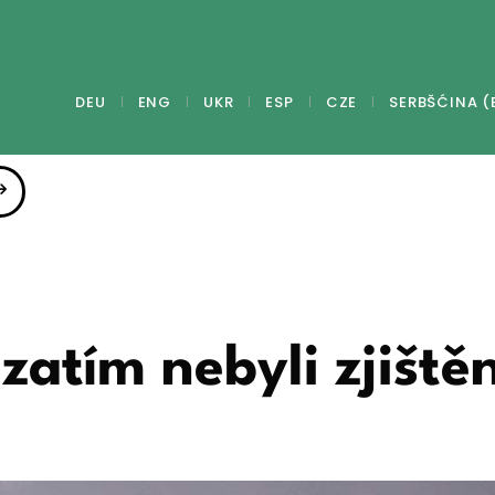
DEU
ENG
UKR
ESP
CZE
SERBŠĆINA (
atím nebyli zjištěn