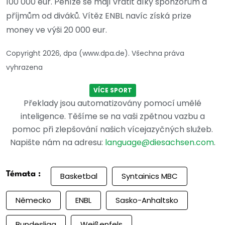
100 000 eur. Peníze se mají vrátit díky sponzorům a
příjmům od diváků. Vítěz ENBL navíc získá prize
money ve výši 20 000 eur.
Copyright 2026, dpa (www.dpa.de). Všechna práva
vyhrazena
VÍCE SPORT
Překlady jsou automatizovány pomocí umělé
inteligence. Těšíme se na vaši zpětnou vazbu a
pomoc při zlepšování našich vícejazyčných služeb.
Napište nám na adresu:
language@diesachsen.com
.
Témata :
Basketbal
Syntainics MBC
Německo
ENBL
Sasko-Anhaltsko
Bundesliga
Weißenfels