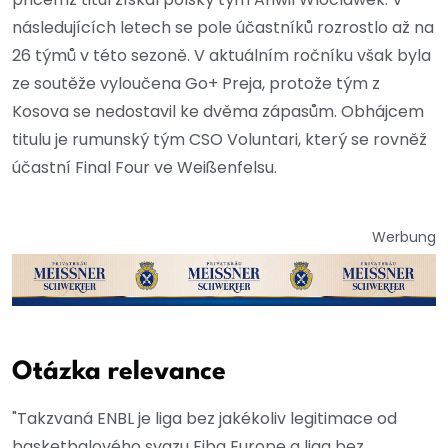
následujících letech se pole účastníků rozrostlo až na
26 týmů v této sezoně. V aktuálním ročníku však byla
ze soutěže vyloučena Go+ Preja, protože tým z
Kosova se nedostavil ke dvěma zápasům. Obhájcem
titulu je rumunský tým CSO Voluntari, který se rovněž
účastní Final Four ve Weißenfelsu.
Werbung
Otázka relevance
"Takzvaná ENBL je liga bez jakékoliv legitimace od
basketbalového svazu Fiba Europe a liga bez