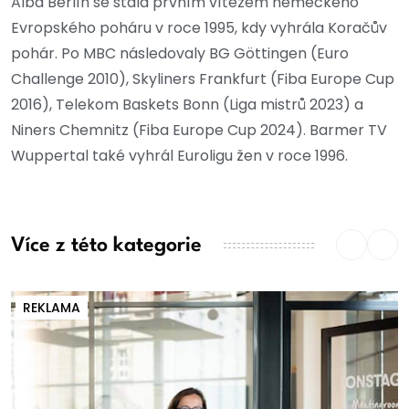
Alba Berlín se stala prvním vítězem německého
Evropského poháru v roce 1995, kdy vyhrála Koračův
pohár. Po MBC následovaly BG Göttingen (Euro
Challenge 2010), Skyliners Frankfurt (Fiba Europe Cup
2016), Telekom Baskets Bonn (Liga mistrů 2023) a
Niners Chemnitz (Fiba Europe Cup 2024). Barmer TV
Wuppertal také vyhrál Euroligu žen v roce 1996.
Více z této kategorie
REKLAMA