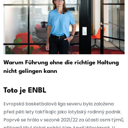
Warum Führung ohne die richtige Haltung
nicht gelingen kann
Toto je ENBL
Evropská basketbalová liga severu byla založena
před pěti lety takříkajíc jako lotyšský rodinný podnik.
Poprvé se hrála v sezoně 2021/22 za účasti osmi týmů,
přičemž titul získal polský tým Anwil Wloclawek. V