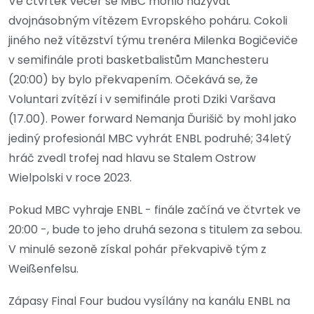
Ve čtvrtek večer se MBC mohlo nazývat
dvojnásobným vítězem Evropského poháru. Cokoli
jiného než vítězství týmu trenéra Milenka Bogičeviče
v semifinále proti basketbalistům Manchesteru
(20:00) by bylo překvapením. Očekává se, že
Voluntari zvítězí i v semifinále proti Dziki Varšava
(17.00). Power forward Nemanja Ďurišič by mohl jako
jediný profesionál MBC vyhrát ENBL podruhé; 34letý
hráč zvedl trofej nad hlavu se Stalem Ostrow
Wielpolski v roce 2023.
Pokud MBC vyhraje ENBL - finále začíná ve čtvrtek ve
20:00 -, bude to jeho druhá sezona s titulem za sebou.
V minulé sezoně získal pohár překvapivě tým z
Weißenfelsu.
Zápasy Final Four budou vysílány na kanálu ENBL na